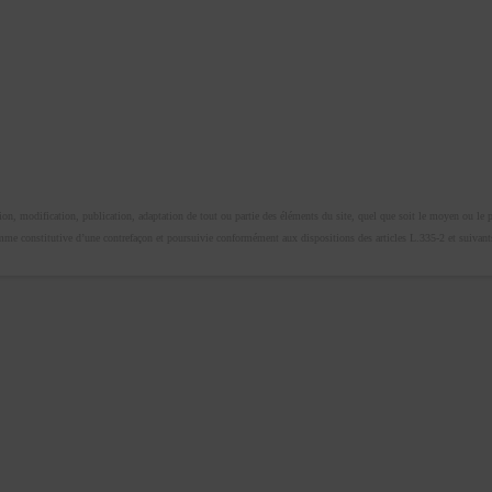
n, modification, publication, adaptation de tout ou partie des éléments du site, quel que soit le moyen ou le proc
omme constitutive d’une contrefaçon et poursuivie conformément aux dispositions des articles L.335-2 et suivants