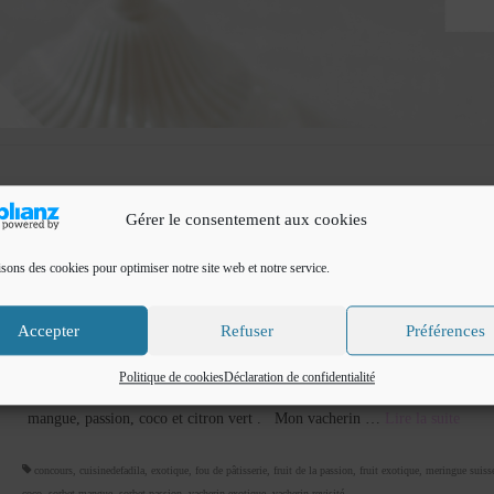
Gérer le consentement aux cookies
isons des cookies pour optimiser notre site web et notre service.
Vacherin glacé exotique
Accepter
Refuser
Préférences
par
Cuisine de Fadila
|
Classé dans :
dessert à l'assiette
|
7
Bonjour Après le vacherin bonbon framboise vanille ici , voici un
Politique de cookies
Déclaration de confidentialité
nouvelle version , cette fois ci avec des goût que j’afféctionne particulière
mangue, passion, coco et citron vert . Mon vacherin …
Lire la suite­­
concours
,
cuisinedefadila
,
exotique
,
fou de pâtisserie
,
fruit de la passion
,
fruit exotique
,
meringue suiss
coco
,
sorbet mangue
,
sorbet passion
,
vacherin exotique
,
vacherin revisité