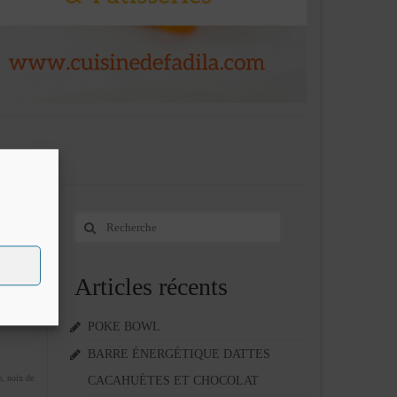
Rechercher
2
:
JUIN 2014
Articles récents
e
ment ,
POKE BOWL
BARRE ÉNERGÉTIQUE DATTES
e
,
noix de
CACAHUÈTES ET CHOCOLAT