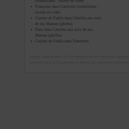
croustillante : recette en vidéo
Françoise
dans
Gaufrette croustillante :
recette en vidéo
Cuisine de Fadila
dans
Ghoriba aux noix
de ma Maman (ghriba)
Dane
dans
Ghoriba aux noix de ma
Maman (ghriba)
Cuisine de Fadila
dans
Panettone
copyright "cuisine de fadila" 2017 cuisinedefadila.com Toute reproduction, représentatio
autorisée du site ou de l’un quelconque des éléments qu’il contient sera considérée c