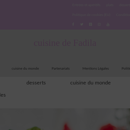
Entrées et apéritifs
plats
dessert
Politique de cookies (EU)
Conditio
cuisine de Fadila
cuisine du monde
Partenariats
Mentions Légales
Polit
desserts
cuisine du monde
les