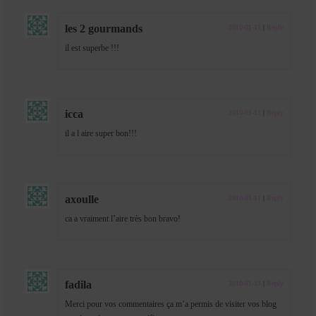
les 2 gourmands
2010-01-11
|
Reply
il est superbe !!!
icca
2010-01-11
|
Reply
il a l aire super bon!!!
axoulle
2010-01-11
|
Reply
ca a vraiment l’aire très bon bravo!
fadila
2010-01-13
|
Reply
Merci pour vos commentaires ça m’a permis de visiter vos blog