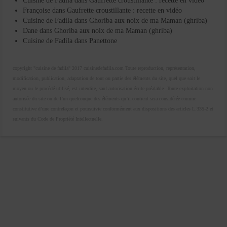
Cuisine de Fadila
dans
Gaufrette croustillante : recette en vidéo
Françoise
dans
Gaufrette croustillante : recette en vidéo
Cuisine de Fadila
dans
Ghoriba aux noix de ma Maman (ghriba)
Dane
dans
Ghoriba aux noix de ma Maman (ghriba)
Cuisine de Fadila
dans
Panettone
copyright "cuisine de fadila" 2017 cuisinedefadila.com Toute reproduction, représentation,
modification, publication, adaptation de tout ou partie des éléments du site, quel que soit le
moyen ou le procédé utilisé, est interdite, sauf autorisation écrite préalable. Toute exploitation non
autorisée du site ou de l’un quelconque des éléments qu’il contient sera considérée comme
constitutive d’une contrefaçon et poursuivie conformément aux dispositions des articles L.335-2 et
suivants du Code de Propriété Intellectuelle.