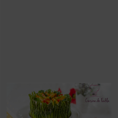
Soupes
Pizzas
cake salé
plats
Pâtes & Riz
Viandes
Grillades
desserts
cakes et cupcakes
Cheesecakes
Confiserie