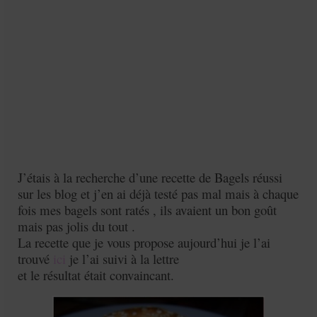
Mignardises
Tartes sucrées
Verrines sucrées
cuisine du monde
Pâtisserie Marocaine
aid
J’étais à la recherche d’une recette de Bagels réussi
Ramadan
sur les blog et j’en ai déjà testé pas mal mais à chaque
fois mes bagels sont ratés , ils avaient un bon goût
Partenariats
mais pas jolis du tout .
Mentions Légales
La recette que je vous propose aujourd’hui je l’ai
trouvé
ici
je l’ai suivi à la lettre
Politique de cookies (EU)
et le résultat était convaincant.
Conditions générales