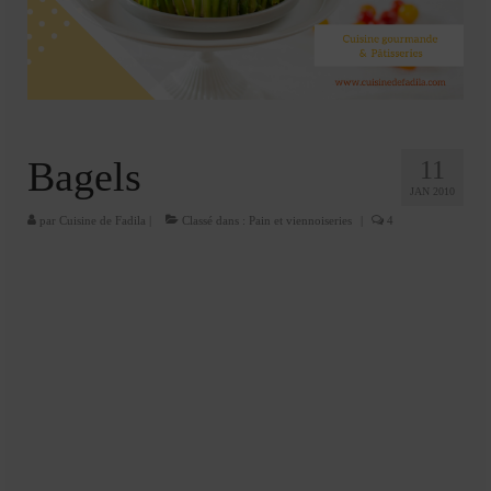
Cookies, biscuits
crème et confiture
dessert à l’assiette
Gâteaux
Bagels
11
Gâteaux coquins en pâte à sucre
JAN 2010
par
Cuisine de Fadila
|
Classé dans :
Pain et viennoiseries
|
4
Gâteaux de Fête
Gâteaux d’anniversaire
Gâteaux pâte à sucre
petits gâteaux
Glaces et sorbets
Macarons