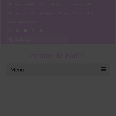
Entrées et apéritifs
plats
desserts
cuisine du monde
Partenariats
Mentions Légales
Politique de cookies (EU)
Conditions générales
Rechercher
:
cuisine de Fadila
Menu
Entrées et apéritifs
Boissons chaudes et froides
salades