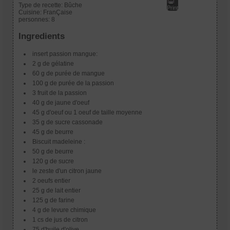
Type de recette:
Bûche
Print
Cuisine:
FranÇaise
personnes:
8
Ingredients
insert passion mangue:
2 g de gélatine
60 g de purée de mangue
100 g de purée de la passion
3 fruit de la passion
40 g de jaune d'oeuf
45 g d'oeuf ou 1 oeuf de taille moyenne
35 g de sucre cassonade
45 g de beurre
Biscuit madeleine :
50 g de beurre
120 g de sucre
le zeste d'un citron jaune
2 oeufs entier
25 g de lait entier
125 g de farine
4 g de levure chimique
1 cs de jus de citron
75 d'huile d'olive