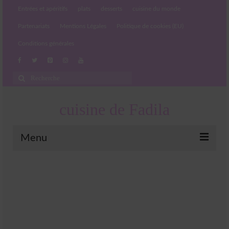
Entrées et apéritifs
plats
desserts
cuisine du monde
Partenariats
Mentions Légales
Politique de cookies (EU)
Conditions générales
Rechercher
:
cuisine de Fadila
Menu
Entrées et apéritifs
Boissons chaudes et froides
salades