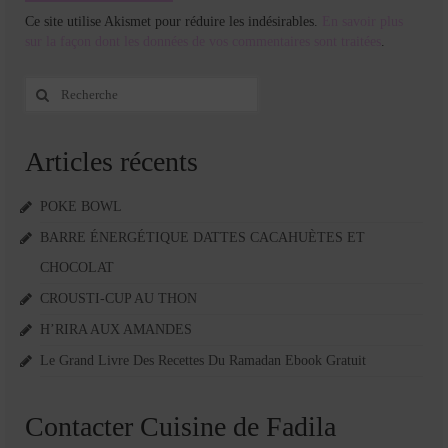
Ce site utilise Akismet pour réduire les indésirables.
En savoir plus
sur la façon dont les données de vos commentaires sont traitées
.
Rechercher
:
Articles récents
POKE BOWL
BARRE ÉNERGÉTIQUE DATTES CACAHUÈTES ET
CHOCOLAT
CROUSTI-CUP AU THON
H’RIRA AUX AMANDES
Le Grand Livre Des Recettes Du Ramadan Ebook Gratuit
Contacter Cuisine de Fadila