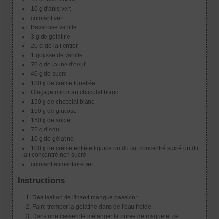
10 g d'anis vert
colorant vert
Bavaroise vanille:
3 g de gélatine
20 cl de lait entier
1 gousse de vanille
70 g de jaune d'oeuf
40 g de sucre
180 g de crème fouettée
Glaçage miroir au chocolat blanc:
150 g de chocolat blanc
150 g de glucose
150 g de sucre
75 g d’eau
10 g de gélatine
100 g de crème entière liquide ou du lait concentré sucré ou du
lait concentré non sucré .
colorant alimentaire vert
Instructions
Réalisation de l'insert mangue passion :
Faire tremper la gélatine dans de l'eau froide .
Dans une casserole mélanger la purée de mague et de