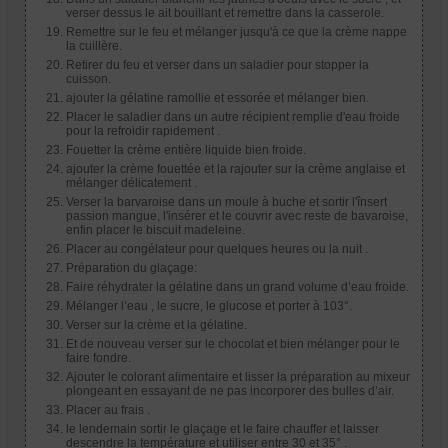
verser dessus le ait bouillant et remettre dans la casserole.
Remettre sur le feu et mélanger jusqu'à ce que la crème nappe
la cuillère.
Retirer du feu et verser dans un saladier pour stopper la
cuisson.
ajouter la gélatine ramollie et essorée et mélanger bien.
Placer le saladier dans un autre récipient remplie d'eau froide
pour la refroidir rapidement .
Fouetter la crème entière liquide bien froide.
ajouter la crème fouettée et la rajouter sur la crème anglaise et
mélanger délicatement .
Verser la barvaroise dans un moule à buche et sortir l'însert
passion mangue, l'insérer et le couvrir avec reste de bavaroise,
enfin placer le biscuit madeleine.
Placer au congélateur pour quelques heures ou la nuit .
Préparation du glaçage:
Faire réhydrater la gélatine dans un grand volume d’eau froide.
Mélanger l’eau , le sucre, le glucose et porter à 103°.
Verser sur la crème et la gélatine.
Et de nouveau verser sur le chocolat et bien mélanger pour le
faire fondre.
Ajouter le colorant alimentaire et lisser la préparation au mixeur
plongeant en essayant de ne pas incorporer des bulles d’air.
Placer au frais .
le lendemain sortir le glaçage et le faire chauffer et laisser
descendre la température et utiliser entre 30 et 35° .