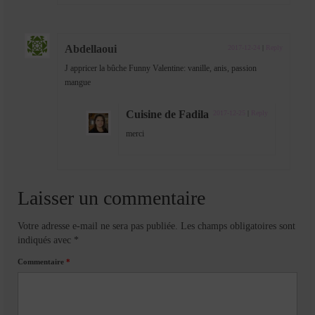
Abdellaoui
2017-12-24
|
Reply
J appricer la bûche Funny Valentine: vanille, anis, passion
mangue
Cuisine de Fadila
2017-12-25
|
Reply
merci
Laisser un commentaire
Votre adresse e-mail ne sera pas publiée.
Les champs obligatoires sont
indiqués avec
*
Commentaire
*