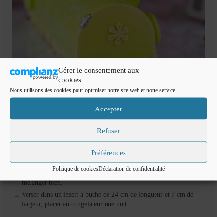
Gérer le consentement aux
cookies
Nous utilisons des cookies pour optimiser notre site web et notre service.
Réalisation de l’insert mangue passion :
Accepter
Faire tremper la gélatine dans de l’eau froide .
Dans une casserole mélanger la purée de mague et de passion.
Refuser
Rajouter le sucre, les jaunes d’oeufs et l’oeuf entier, la pulpe de
passion et placer sur le feu en mélangeant pour la faire épaissir ou
Préférences
atteindre 72 degrés.
Politique de cookies
Déclaration de confidentialité
Hors du feu rajouter la gélatine essorée et le beurre en morceau et
mélanger bien.
Verser dans un insert à buche de 24 cm de longueur et 7 cm de
largeur, placer au congélateur une nuit.