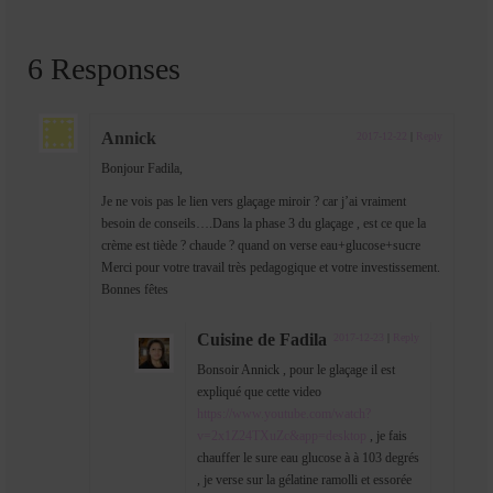
6 Responses
Annick
2017-12-22
|
Reply
Bonjour Fadila,
Je ne vois pas le lien vers glaçage miroir ? car j’ai vraiment
besoin de conseils….Dans la phase 3 du glaçage , est ce que la
crème est tiède ? chaude ? quand on verse eau+glucose+sucre
Merci pour votre travail très pedagogique et votre investissement.
Bonnes fêtes
Cuisine de Fadila
2017-12-23
|
Reply
Bonsoir Annick , pour le glaçage il est
expliqué que cette video
https://www.youtube.com/watch?
v=2x1Z24TXuZc&app=desktop
, je fais
chauffer le sure eau glucose à à 103 degrés
, je verse sur la gélatine ramolli et essorée