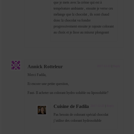
que je mets avec la crème qui est à
température ambiante , ensuite je verse ces
mélange que lz chocolat , ils sont chaud
donc lz chocolat va fondre
progressivement ensuite je rajoute colorant
au choix et je lisse au mixeur plongeant
Annick Rotteleur
2017-12-23
|
Reply
Merci Fadila,
Et encore une petite question,
Faut- Il acheter un colorant hydro soluble ou liposoluble?
Cuisine de Fadila
2017-12-23
|
Reply
Pas besoin de colorant spécial chocolat
j’utilise des colorant hydrosoluble