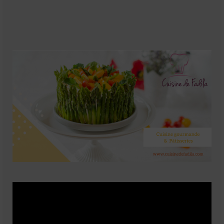
Soupes
Pizzas
cake salé
plats
Pâtes & Riz
Viandes
Grillades
desserts
cakes et cupcakes
Cheesecakes
Confiserie