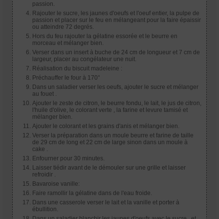
passion.
Rajouter le sucre, les jaunes d'oeufs et l'oeuf entier, la pulpe de
passion et placer sur le feu en mélangeant pour la faire épaissir
ou atteindre 72 degrés.
Hors du feu rajouter la gélatine essorée et le beurre en
morceau et mélanger bien.
Verser dans un insert à buche de 24 cm de longueur et 7 cm de
largeur, placer au congélateur une nuit.
Réalisation du biscuit madeleine :
Préchauffer le four à 170°
Dans un saladier verser les oeufs, ajouter le sucre et mélanger
au fouet .
Ajouter le zeste de citron, le beurre fondu, le lait, le jus de citron,
l'huile d'olive, le colorant verte , la farine et levure tamisé et
mélanger bien.
Ajouter le colorant et les grains d'anis et mélanger bien.
Verser la préparation dans un moule beurre et farine de taille
de 29 cm de long et 22 cm de large sinon dans un moule à
cake .
Enfourner pour 30 minutes.
Laisser tiédir avant de le démouler sur une grille et laisser
refroidir .
Bavaroise vanille:
Faire ramollir la gélatine dans de l'eau froide.
Dans une casserole verser le lait et la vanille et porter à
ébullition.
Dans un saladier blanchir les jaunes d'oeufs avec le sucre , et