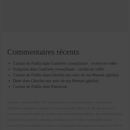
Commentaires récents
Cuisine de Fadila
dans
Gaufrette croustillante : recette en vidéo
Françoise
dans
Gaufrette croustillante : recette en vidéo
Cuisine de Fadila
dans
Ghoriba aux noix de ma Maman (ghriba)
Dane
dans
Ghoriba aux noix de ma Maman (ghriba)
Cuisine de Fadila
dans
Panettone
copyright "cuisine de fadila" 2017 cuisinedefadila.com Toute reproduction, représentation,
modification, publication, adaptation de tout ou partie des éléments du site, quel que soit le
moyen ou le procédé utilisé, est interdite, sauf autorisation écrite préalable. Toute exploitation non
autorisée du site ou de l’un quelconque des éléments qu’il contient sera considérée comme
constitutive d’une contrefaçon et poursuivie conformément aux dispositions des articles L.335-2 et