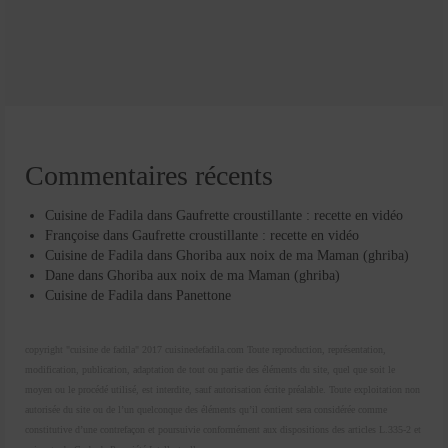
Commentaires récents
Cuisine de Fadila
dans
Gaufrette croustillante : recette en vidéo
Françoise
dans
Gaufrette croustillante : recette en vidéo
Cuisine de Fadila
dans
Ghoriba aux noix de ma Maman (ghriba)
Dane
dans
Ghoriba aux noix de ma Maman (ghriba)
Cuisine de Fadila
dans
Panettone
copyright "cuisine de fadila" 2017 cuisinedefadila.com Toute reproduction, représentation,
modification, publication, adaptation de tout ou partie des éléments du site, quel que soit le
moyen ou le procédé utilisé, est interdite, sauf autorisation écrite préalable. Toute exploitation non
autorisée du site ou de l’un quelconque des éléments qu’il contient sera considérée comme
constitutive d’une contrefaçon et poursuivie conformément aux dispositions des articles L.335-2 et