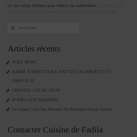
Ce site utilise Akismet pour réduire les indésirables.
En savoir plus
sur la façon dont les données de vos commentaires sont traitées
.
Rechercher
:
Articles récents
POKE BOWL
BARRE ÉNERGÉTIQUE DATTES CACAHUÈTES ET
CHOCOLAT
CROUSTI-CUP AU THON
H’RIRA AUX AMANDES
Le Grand Livre Des Recettes Du Ramadan Ebook Gratuit
Contacter Cuisine de Fadila