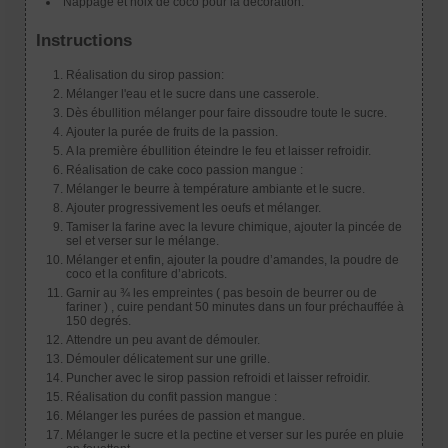
Nappage et noix de coco pour la décoration.
Instructions
Réalisation du sirop passion:
Mélanger l'eau et le sucre dans une casserole.
Dès ébullition mélanger pour faire dissoudre toute le sucre.
Ajouter la purée de fruits de la passion.
A la première ébullition éteindre le feu et laisser refroidir.
Réalisation de cake coco passion mangue :
Mélanger le beurre à température ambiante et le sucre.
Ajouter progressivement les oeufs et mélanger.
Tamiser la farine avec la levure chimique, ajouter la pincée de
sel et verser sur le mélange.
Mélanger et enfin, ajouter la poudre d’amandes, la poudre de
coco et la confiture d’abricots.
Garnir au ¾ les empreintes ( pas besoin de beurrer ou de
fariner ) , cuire pendant 50 minutes dans un four préchauffée à
150 degrés.
Attendre un peu avant de démouler.
Démouler délicatement sur une grille.
Puncher avec le sirop passion refroidi et laisser refroidir.
Réalisation du confit passion mangue :
Mélanger les purées de passion et mangue.
Mélanger le sucre et la pectine et verser sur les purée en pluie