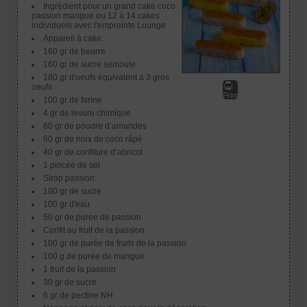
Ingrédient pour un grand cake coco
passion mangue ou 12 à 14 cakes
individuels avec l'empreinte Lounge :
Appareil à cake:
160 gr de beurre
160 gr de sucre semoule
180 gr d'oeufs équivalent à 3 gros
oeufs
Print
100 gr de farine
4 gr de levure chimique
60 gr de poudre d’amandes
60 gr de noix de coco râpé
40 gr de confiture d’abricot
1 pincée de sel
Sirop passion:
100 gr de sucre
100 gr d'eau
50 gr de purée de passion
Confit au fruit de la passion
100 gr de purée de fruits de la passion
100 g de purée de mangue
1 fruit de la passion
30 gr de sucre
6 gr de pectine NH