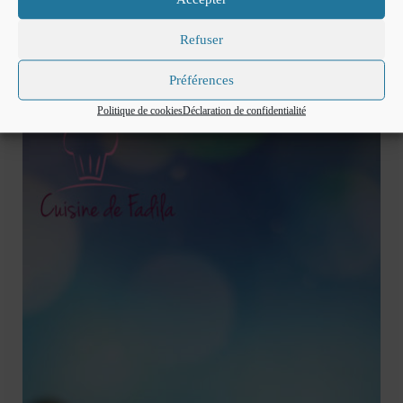
30 gr de sucre
6 gr de pectine NH
Refuser
Nappage et noix de coco pour la décoration.
Préférences
Politique de cookies
Déclaration de confidentialité