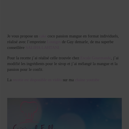
Mignardises
Tartes sucrées
Verrines sucrées
Je vous propose un
cake
coco passion mangue en format individuels,
cuisine du monde
réalisé avec l’empreinte
Lounges
de Guy demarle, de ma superbe
conseillère
SALIHA LAHTANI.
Pâtisserie Marocaine
Pour la recette j’ai réalisé celle trouvée chez
Escale Gourmande
, j’ai
aid
modifié les ingrédients pour le sirop et j’ai mélangé la mangue et la
passion pour le confit.
Ramadan
La
recette est disponible en vidéo
sur ma
chaine youtube
Partenariats
Mentions Légales
Politique de cookies (EU)
Conditions générales