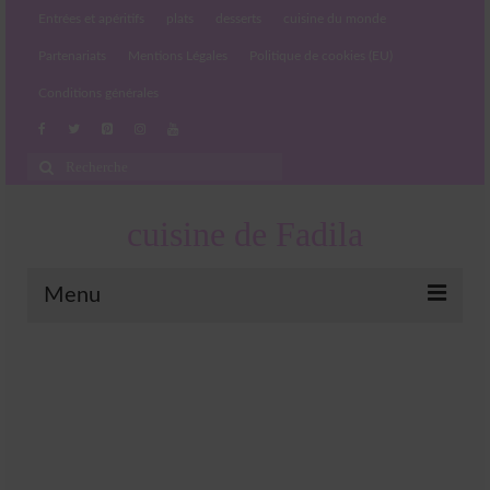
Entrées et apéritifs
plats
desserts
cuisine du monde
Partenariats
Mentions Légales
Politique de cookies (EU)
Conditions générales
Rechercher
:
cuisine de Fadila
Menu
Entrées et apéritifs
Boissons chaudes et froides
salades