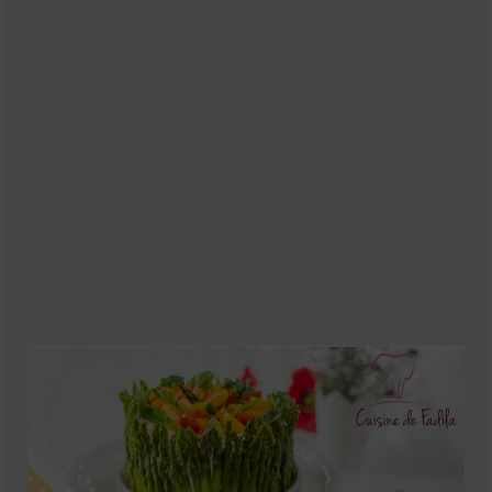
Soupes
Pizzas
cake salé
plats
Pâtes & Riz
Viandes
Grillades
desserts
cakes et cupcakes
Cheesecakes
Confiserie