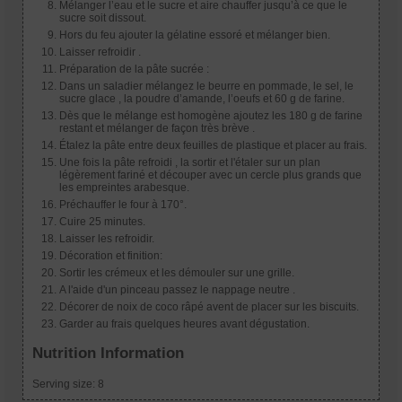
Mélanger l’eau et le sucre et aire chauffer jusqu’à ce que le
sucre soit dissout.
Hors du feu ajouter la gélatine essoré et mélanger bien.
Laisser refroidir .
Préparation de la pâte sucrée :
Dans un saladier mélangez le beurre en pommade, le sel, le
sucre glace , la poudre d’amande, l’oeufs et 60 g de farine.
Dès que le mélange est homogène ajoutez les 180 g de farine
restant et mélanger de façon très brève .
Étalez la pâte entre deux feuilles de plastique et placer au frais.
Une fois la pâte refroidi , la sortir et l'étaler sur un plan
légèrement fariné et découper avec un cercle plus grands que
les empreintes arabesque.
Préchauffer le four à 170°.
Cuire 25 minutes.
Laisser les refroidir.
Décoration et finition:
Sortir les crémeux et les démouler sur une grille.
A l'aide d'un pinceau passez le nappage neutre .
Décorer de noix de coco râpé avent de placer sur les biscuits.
Garder au frais quelques heures avant dégustation.
Nutrition Information
Serving size:
8