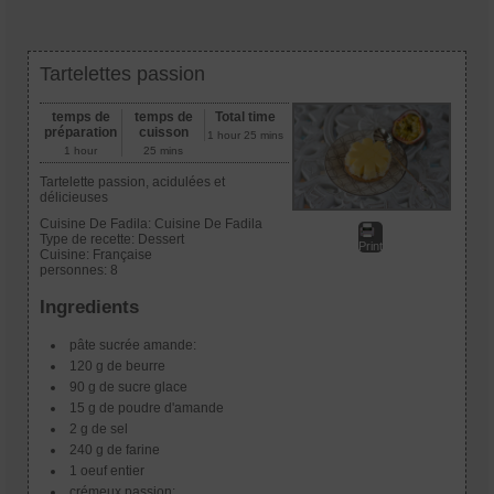
Tartelettes passion
temps de
temps de
Total time
préparation
cuisson
1 hour 25 mins
1 hour
25 mins
Tartelette passion, acidulées et
délicieuses
Cuisine De Fadila:
Cuisine De Fadila
Type de recette:
Dessert
Print
Cuisine:
Française
personnes:
8
Ingredients
pâte sucrée amande:
120 g de beurre
90 g de sucre glace
15 g de poudre d'amande
2 g de sel
240 g de farine
1 oeuf entier
crémeux passion: