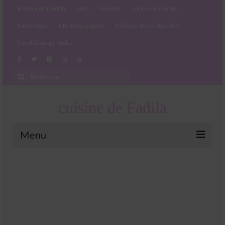
Entrées et apéritifs
plats
desserts
cuisine du monde
Partenariats
Mentions Légales
Politique de cookies (EU)
Conditions générales
Rechercher
:
cuisine de Fadila
Menu
Entrées et apéritifs
Boissons chaudes et froides
salades