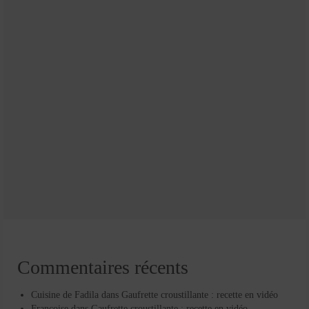
Commentaires récents
Cuisine de Fadila
dans
Gaufrette croustillante : recette en vidéo
Françoise
dans
Gaufrette croustillante : recette en vidéo