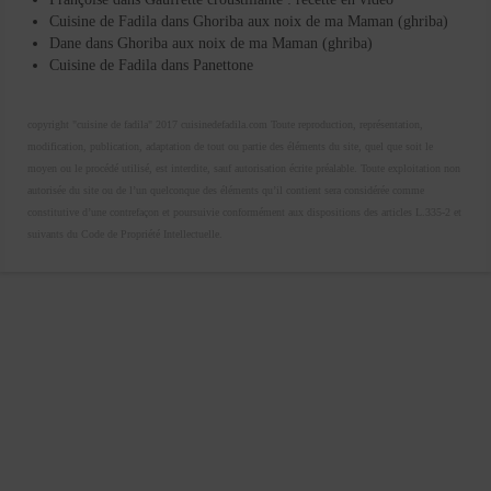
Cuisine de Fadila
dans
Ghoriba aux noix de ma Maman (ghriba)
Dane
dans
Ghoriba aux noix de ma Maman (ghriba)
Cuisine de Fadila
dans
Panettone
copyright "cuisine de fadila" 2017 cuisinedefadila.com Toute reproduction, représentation,
modification, publication, adaptation de tout ou partie des éléments du site, quel que soit le
moyen ou le procédé utilisé, est interdite, sauf autorisation écrite préalable. Toute exploitation non
autorisée du site ou de l’un quelconque des éléments qu’il contient sera considérée comme
constitutive d’une contrefaçon et poursuivie conformément aux dispositions des articles L.335-2 et
suivants du Code de Propriété Intellectuelle.