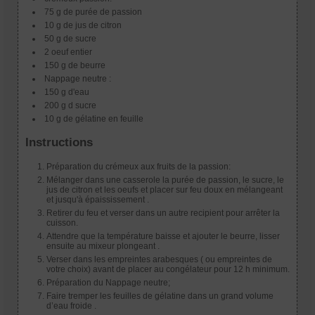
75 g de purée de passion
10 g de jus de citron
50 g de sucre
2 oeuf entier
150 g de beurre
Nappage neutre :
150 g d'eau
200 g d sucre
10 g de gélatine en feuille
Instructions
Préparation du crémeux aux fruits de la passion:
Mélanger dans une casserole la purée de passion, le sucre, le
jus de citron et les oeufs et placer sur feu doux en mélangeant
et jusqu'à épaississement .
Retirer du feu et verser dans un autre recipient pour arrêter la
cuisson.
Attendre que la température baisse et ajouter le beurre, lisser
ensuite au mixeur plongeant .
Verser dans les empreintes arabesques ( ou empreintes de
votre choix) avant de placer au congélateur pour 12 h minimum.
Préparation du Nappage neutre;
Faire tremper les feuilles de gélatine dans un grand volume
d’eau froide .