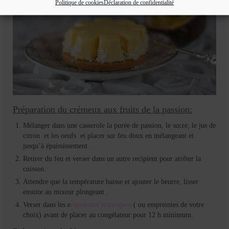
Politique de cookies
Déclaration de confidentialité
Préparation du crémeux aux fruits de la passion:
Mélanger dans une casserole la purée de passion, le sucre, le jus de
citron et les oeufs et placer sur feu doux en mélangeant et
jusqu’à épaississement .
Retirer du feu et verser dans un autre recipient pour arrêter la
cuisson.
Attendre que la température baisse et ajouter le beurre, lisser
ensuite au mixeur plongeant .
Verser dans les e
mpreintes arabesques
( ou empreintes de votre
choix) avant de placer au congélateur pour 12 h minimum.