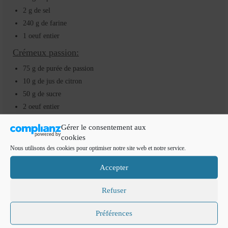
2 g de sel
240 g de farine
1 oeuf entier
Crémeux passion:
75 g de purée de passion
10 g de jus de citron
50 g de sucre
2 oeuf entier
150 g de beurre
Gérer le consentement aux
Nappage neutre :
cookies
Nous utilisons des cookies pour optimiser notre site web et notre service.
150 g d’eau
200 g d sucre
Accepter
10 g de gélatine en feuille
Refuser
Préférences