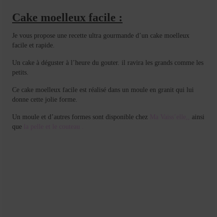
Cookies, biscuits
Cake moelleux facile :
crème et confiture
Je vous propose une recette ultra gourmande d’un cake moelleux
dessert à l’assiette
facile et rapide.
Gâteaux
Un cake à déguster à l’heure du gouter. il ravira les grands comme les
petits.
Gâteaux coquins en pâte à sucre
Ce cake moelleux facile est réalisé dans un moule en granit qui lui
donne cette jolie forme.
Gâteaux de Fête
Un moule et d’autres formes sont disponible chez
Ma Vaiss’elle,,
ainsi
Gâteaux d’anniversaire
que
la pelle et le couteau .
Gâteaux pâte à sucre
petits gâteaux
Glaces et sorbets
Macarons