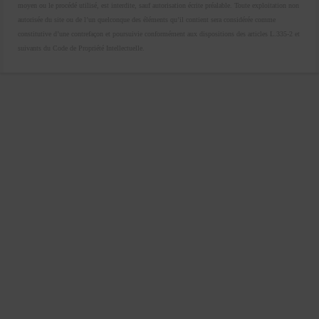
moyen ou le procédé utilisé, est interdite, sauf autorisation écrite préalable. Toute exploitation non
autorisée du site ou de l’un quelconque des éléments qu’il contient sera considérée comme
constitutive d’une contrefaçon et poursuivie conformément aux dispositions des articles L.335-2 et
suivants du Code de Propriété Intellectuelle.