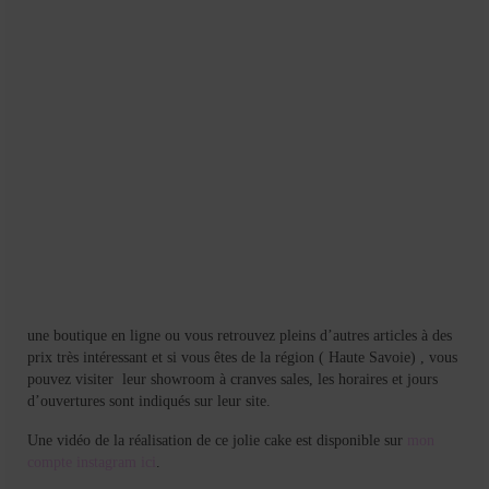
Mignardises
Tartes sucrées
Verrines sucrées
cuisine du monde
Pâtisserie Marocaine
aid
Ramadan
Partenariats
une boutique en ligne ou vous retrouvez pleins d’autres articles à des
prix très intéressant et si vous êtes de la région ( Haute Savoie) , vous
Mentions Légales
pouvez visiter leur showroom à cranves sales, les horaires et jours
d’ouvertures sont indiqués sur leur site.
Politique de cookies (EU)
Une vidéo de la réalisation de ce jolie cake est disponible sur
mon
Conditions générales
compte instagram ici
.