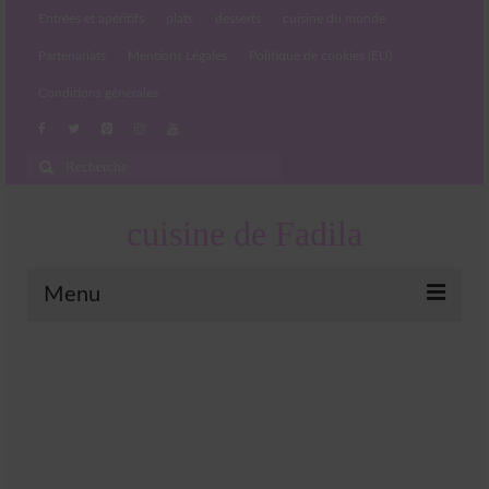
Entrées et apéritifs
plats
desserts
cuisine du monde
Partenariats
Mentions Légales
Politique de cookies (EU)
Conditions générales
Rechercher
:
cuisine de Fadila
Menu
Entrées et apéritifs
Boissons chaudes et froides
salades