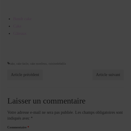
Bundt cake
Cake
Gâteaux
cake
,
cake facile
,
cake moelleux
,
cuisinedefadila
Article précédent
Article suivant
Laisser un commentaire
Votre adresse e-mail ne sera pas publiée.
Les champs obligatoires sont
indiqués avec
*
Commentaire
*