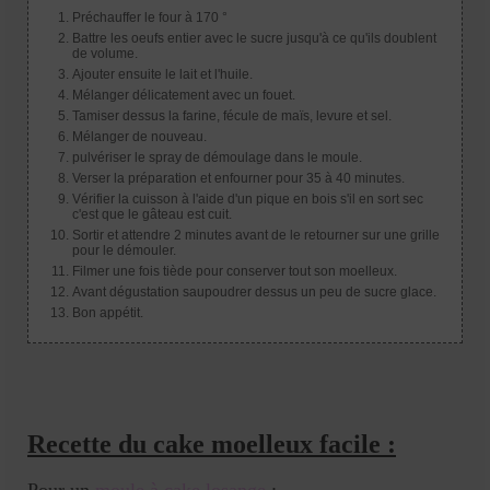
Préchauffer le four à 170 °
Battre les oeufs entier avec le sucre jusqu'à ce qu'ils doublent
de volume.
Ajouter ensuite le lait et l'huile.
Mélanger délicatement avec un fouet.
Tamiser dessus la farine, fécule de maïs, levure et sel.
Mélanger de nouveau.
pulvériser le spray de démoulage dans le moule.
Verser la préparation et enfourner pour 35 à 40 minutes.
Vérifier la cuisson à l'aide d'un pique en bois s'il en sort sec
c'est que le gâteau est cuit.
Sortir et attendre 2 minutes avant de le retourner sur une grille
pour le démouler.
Filmer une fois tiède pour conserver tout son moelleux.
Avant dégustation saupoudrer dessus un peu de sucre glace.
Bon appétit.
Recette du cake moelleux facile :
Pour un
moule à cake losange
: