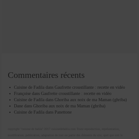
Commentaires récents
Cuisine de Fadila
dans
Gaufrette croustillante : recette en vidéo
Françoise
dans
Gaufrette croustillante : recette en vidéo
Cuisine de Fadila
dans
Ghoriba aux noix de ma Maman (ghriba)
Dane
dans
Ghoriba aux noix de ma Maman (ghriba)
Cuisine de Fadila
dans
Panettone
copyright "cuisine de fadila" 2017 cuisinedefadila.com Toute reproduction, représentation,
modification, publication, adaptation de tout ou partie des éléments du site, quel que soit le