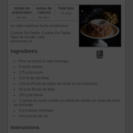
temps de
temps de
Total time
préparation
cuisson
50 mins
10 mins
40 mins
un cake moelleux facile et délicieux
Cuisine De Fadila:
Cuisine De Fadila
Type de recette:
cake
personnes:
8
Ingredients
Print
Pour un moule à cake losange :
4 oeufs entiers
175 g de sucre
150 ml de lait tiède
150 ml d'huile de pépin de raisin ou de tournesol
50 g de fécule de Maïs
200 g de farine
1 sachet de sucre vanillé ou extrait de vanille ou zeste de citron
ou d'orange.
5 g d levure chimique
Une pincée de sel
Instructions