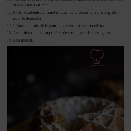
que le gâteau est cuit.
Sortir et attendre 2 minutes avant de le retourner sur une grille
pour le démouler.
Filmer une fois tiède pour conserver tout son moelleux.
Avant dégustation saupoudrer dessus un peu de sucre glace.
Bon appétit.