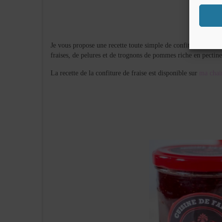
Je vous propose une recette toute simple de confiture de frais
fraises, de pelures et de trognons de pommes riche en pectine 
La recette de la confiture de fraise est disponible sur
ma chai