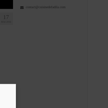
contact@cuisinedefadila.com
17
MAI 2016