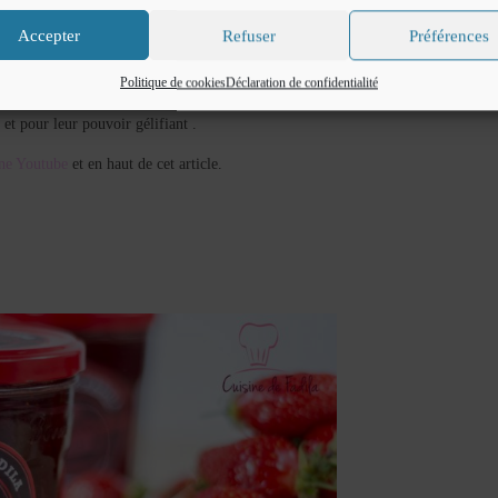
Accepter
Refuser
Préférences
Politique de cookies
Déclaration de confidentialité
es facile à réaliser, puisque c’est la saison , une confiture savoureuse composée
et pour leur pouvoir gélifiant .
ne Youtube
et en haut de cet article.