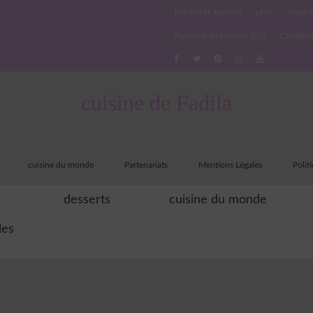
Entrées et apéritifs
plats
dessert
Politique de cookies (EU)
Conditio
cuisine de Fadila
cuisine du monde
Partenariats
Mentions Légales
Polit
desserts
cuisine du monde
les