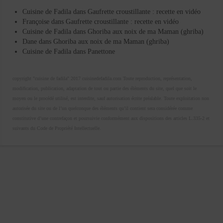
Cuisine de Fadila
dans
Gaufrette croustillante : recette en vidéo
Françoise
dans
Gaufrette croustillante : recette en vidéo
Cuisine de Fadila
dans
Ghoriba aux noix de ma Maman (ghriba)
Dane
dans
Ghoriba aux noix de ma Maman (ghriba)
Cuisine de Fadila
dans
Panettone
copyright "cuisine de fadila" 2017 cuisinedefadila.com Toute reproduction, représentation,
modification, publication, adaptation de tout ou partie des éléments du site, quel que soit le
moyen ou le procédé utilisé, est interdite, sauf autorisation écrite préalable. Toute exploitation non
autorisée du site ou de l’un quelconque des éléments qu’il contient sera considérée comme
constitutive d’une contrefaçon et poursuivie conformément aux dispositions des articles L.335-2 et
suivants du Code de Propriété Intellectuelle.