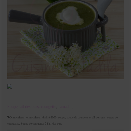
Soupe
,
ail des ours
,
courgette
,
ramadan
,
Omnicuiseur
,
omnicuiseur vitalité 6000
,
soupe
,
soupe de courgette et ail des ours
,
soupe de
courgettes
,
Soupe de courgettes à l'ail des ours