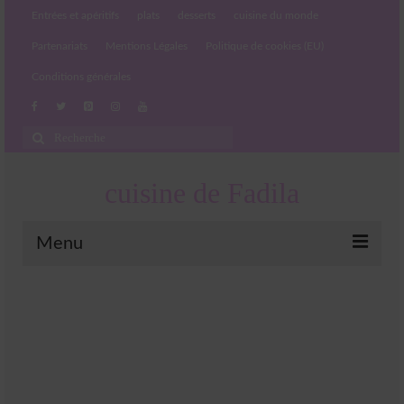
Entrées et apéritifs
plats
desserts
cuisine du monde
Partenariats
Mentions Légales
Politique de cookies (EU)
Conditions générales
Rechercher
:
cuisine de Fadila
Menu
Entrées et apéritifs
Boissons chaudes et froides
salades