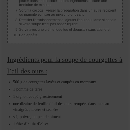
placer dans une cocotte tout les ingrédients et cuire une
trentaine de minutes.
Sortir la cocotte . verser la préparation dans un autre récipient
ou marmite et mixer au mixeur plongeant
Rectifier l'assaisonnement et ajouter l'eau bouillante si besoin
si votre soupe n'est pas assez liquide.
Servir avec une crème fouettée et dégustez sans attendre. .
Bon appétit.
Ingrédients pour la soupe de courgettes à
l’ail des ours :
500 g de courgettes lavées et coupées en morceaux
1 pomme de terre
1 oignon coupé grossiérement
une dizaine de feuille d’ail des ours trempées dans une eau
vinaigrés , lavées et séchées.
sel, poivre, un peu de piment
1 filet d’huile d’olive