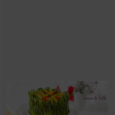
Soupes
Pizzas
cake salé
plats
Pâtes & Riz
Viandes
Grillades
desserts
cakes et cupcakes
Cheesecakes
Confiserie