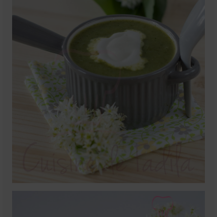
Mignardises
Tartes sucrées
Verrines sucrées
cuisine du monde
Pâtisserie Marocaine
aid
Ramadan
Partenariats
Mentions Légales
Politique de cookies (EU)
Conditions générales