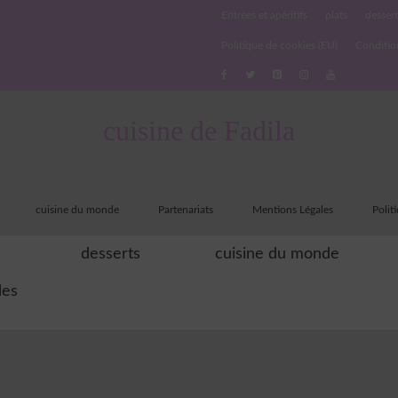
Entrées et apéritifs
plats
dessert
Politique de cookies (EU)
Conditio
cuisine de Fadila
cuisine du monde
Partenariats
Mentions Légales
Polit
desserts
cuisine du monde
les