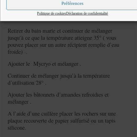
Préférences
Tempérage
du chocolat :
Politique de cookies
Déclaration de confidentialité
Faire fondre le
chocolat
à 47°
Retirer du bain marie et continuer de mélanger
jusqu’à ce que la température atteigne 35° ( vous
pouvez placer sur un autre récipient remplie d’eau
froide) .
Ajouter le Mycryo et mélanger .
Continuer de mélanger jusqu’à la température
d’utilisation 28° .
Ajouter les bâtonnets d’amandes refroidies et
mélanger .
A l’aide d’une cuillère placer les rochers sur une
plaque recouverte de papier sulfurisé ou un tapis
silicone.