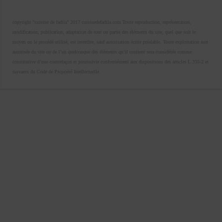
copyright "cuisine de fadila" 2017 cuisinedefadila.com Toute reproduction, représentation,
modification, publication, adaptation de tout ou partie des éléments du site, quel que soit le
moyen ou le procédé utilisé, est interdite, sauf autorisation écrite préalable. Toute exploitation non
autorisée du site ou de l’un quelconque des éléments qu’il contient sera considérée comme
constitutive d’une contrefaçon et poursuivie conformément aux dispositions des articles L.335-2 et
suivants du Code de Propriété Intellectuelle.