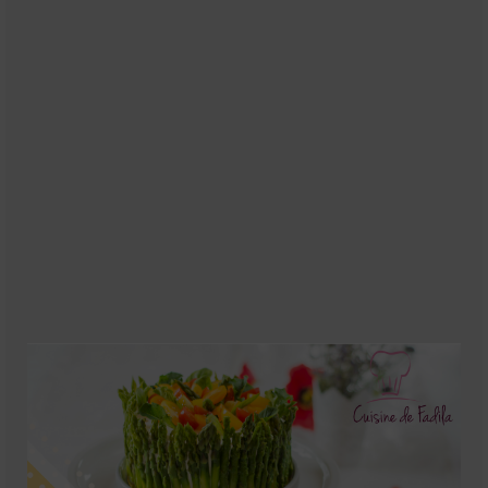
Soupes
Pizzas
cake salé
plats
Pâtes & Riz
Viandes
Grillades
desserts
cakes et cupcakes
Cheesecakes
Confiserie