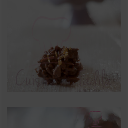
Mignardises
Tartes sucrées
Verrines sucrées
cuisine du monde
Pâtisserie Marocaine
aid
Ramadan
Partenariats
Mentions Légales
Politique de cookies (EU)
Conditions générales