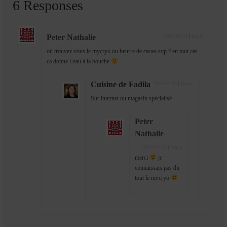
6 Responses
Peter Nathalie
2015-01-23
|
Reply
où trouvez vous le mycryo ou beurre de cacao svp ? en tout cas
ca donne l’eau à la bouche
Cuisine de Fadila
2015-01-25
|
Reply
Sur internet ou magasin spécialisé
Peter
Nathalie
2015-01-27
|
Reply
merci
je
connaissais pas du
tout le mycryo