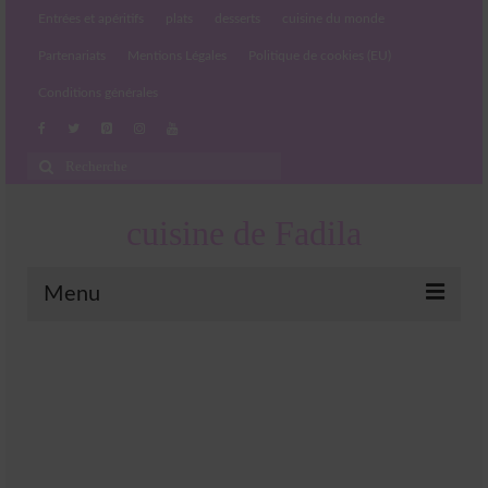
Entrées et apéritifs
plats
desserts
cuisine du monde
Partenariats
Mentions Légales
Politique de cookies (EU)
Conditions générales
Rechercher
:
cuisine de Fadila
Menu
Entrées et apéritifs
Boissons chaudes et froides
salades