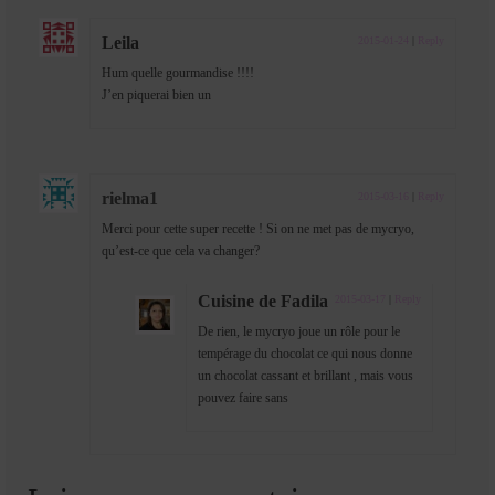
Leila
2015-01-24
|
Reply
Hum quelle gourmandise !!!!
J’en piquerai bien un
rielma1
2015-03-16
|
Reply
Merci pour cette super recette ! Si on ne met pas de mycryo,
qu’est-ce que cela va changer?
Cuisine de Fadila
2015-03-17
|
Reply
De rien, le mycryo joue un rôle pour le
tempérage du chocolat ce qui nous donne
un chocolat cassant et brillant , mais vous
pouvez faire sans