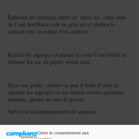
Éplucher les asperges vertes et faites les cuire dans
de l’eau bouillante salé au gros sel et vérifiez la
cuisson avec la pointe d’un couteau .
Retirez les asperges et passer les sous l’eau froide et
déposer les sur du papier essuie tout.
Dans une poêle , mettre un peu d’huile d’olive et
rajouter les asperges en les faisant revenir quelques
minutes, ajouter un peu de poivre .
Servir en accompagnement de saumon.
Gérer le consentement aux
cookies