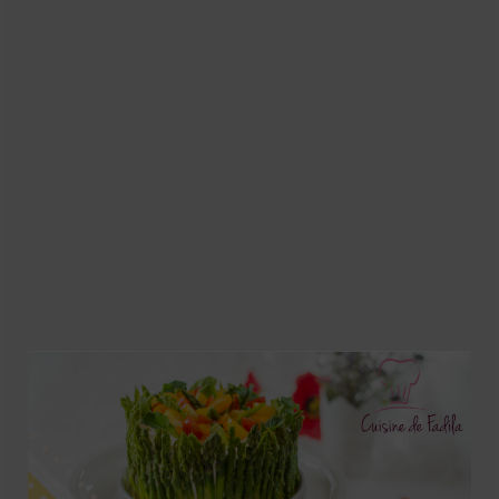
Soupes
Pizzas
cake salé
plats
Pâtes & Riz
Viandes
Grillades
desserts
cakes et cupcakes
Cheesecakes
Confiserie