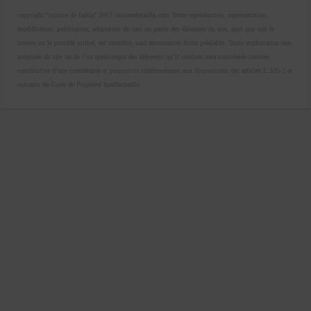
copyright "cuisine de fadila" 2017 cuisinedefadila.com Toute reproduction, représentation,
modification, publication, adaptation de tout ou partie des éléments du site, quel que soit le
moyen ou le procédé utilisé, est interdite, sauf autorisation écrite préalable. Toute exploitation non
autorisée du site ou de l’un quelconque des éléments qu’il contient sera considérée comme
constitutive d’une contrefaçon et poursuivie conformément aux dispositions des articles L.335-2 et
suivants du Code de Propriété Intellectuelle.