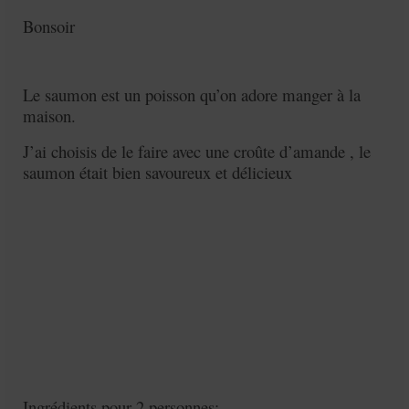
Mignardises
Bonsoir
Tartes sucrées
Verrines sucrées
Le saumon est un poisson qu’on adore manger à la
maison.
cuisine du monde
J’ai choisis de le faire avec une croûte d’amande , le
Pâtisserie Marocaine
saumon était bien savoureux et délicieux
aid
Ramadan
Partenariats
Mentions Légales
Politique de cookies (EU)
Conditions générales
Ingrédients pour 2 personnes: