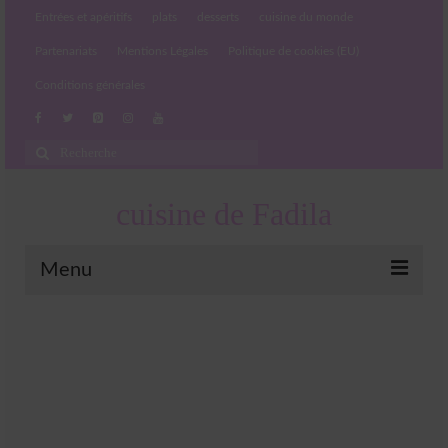
Entrées et apéritifs
plats
desserts
cuisine du monde
Partenariats
Mentions Légales
Politique de cookies (EU)
Conditions générales
Rechercher
:
cuisine de Fadila
Menu
Entrées et apéritifs
Boissons chaudes et froides
salades