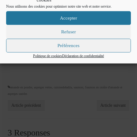
Nous utilisons des cookies pour optimiser notre site web et notre service.
Accepter
Refuser
Bon appétit
Préférences
Politique de cookies
Déclaration de confidentialité
amande en poudre
,
asperges vertes
,
cuisinedefadila
,
saumon
,
Saumon en croûte d'amande et
asperges sautées
Article précédent
Article suivant
3 Responses