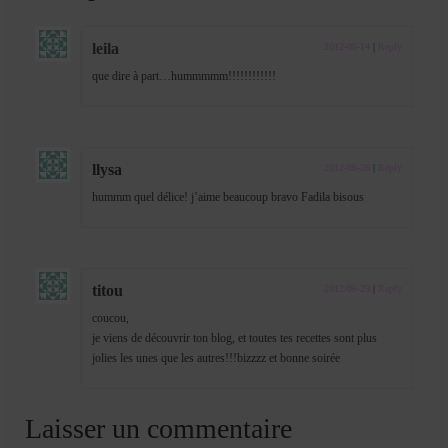
leila
2012-06-14
|
Reply
que dire à part…hummmmm!!!!!!!!!!!!
llysa
2012-06-26
|
Reply
hummm quel délice! j’aime beaucoup bravo Fadila bisous
titou
2012-06-29
|
Reply
coucou,
je viens de découvrir ton blog, et toutes tes recettes sont plus
jolies les unes que les autres!!!bizzzz et bonne soirée
Laisser un commentaire