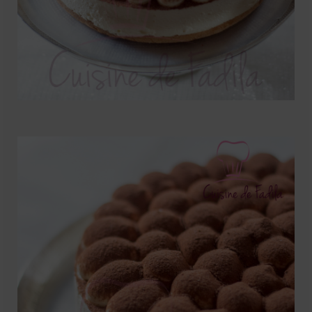
Mignardises
Tartes sucrées
Verrines sucrées
cuisine du monde
Pâtisserie Marocaine
aid
Ramadan
Partenariats
Mentions Légales
Politique de cookies (EU)
Conditions générales