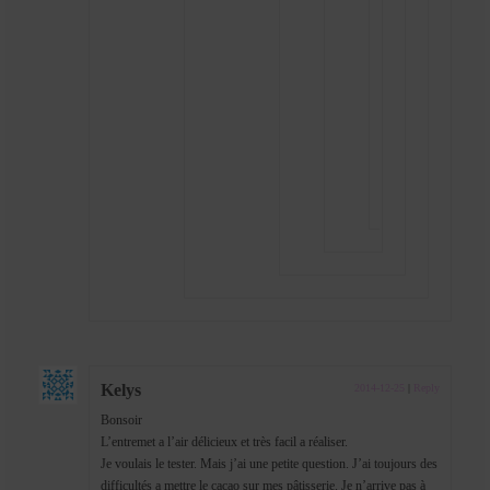
,
par
moment
il
y’en
a
qui
en
vendent
Kelys
2014-12-25
|
Reply
Bonsoir
L’entremet a l’air délicieux et très facil a réaliser.
Je voulais le tester. Mais j’ai une petite question. J’ai toujours des
difficultés a mettre le cacao sur mes pâtisserie. Je n’arrive pas à