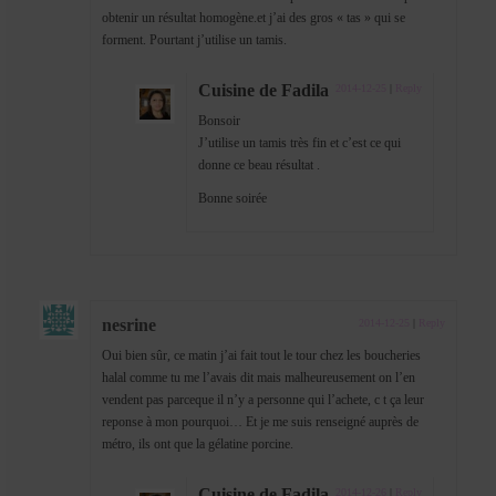
obtenir un résultat homogène.et j’ai des gros « tas » qui se
forment. Pourtant j’utilise un tamis.
Cuisine de Fadila
2014-12-25
|
Reply
Bonsoir
J’utilise un tamis très fin et c’est ce qui
donne ce beau résultat .
Bonne soirée
nesrine
2014-12-25
|
Reply
Oui bien sûr, ce matin j’ai fait tout le tour chez les boucheries
halal comme tu me l’avais dit mais malheureusement on l’en
vendent pas parceque il n’y a personne qui l’achete, c t ça leur
reponse à mon pourquoi… Et je me suis renseigné auprès de
métro, ils ont que la gélatine porcine.
Cuisine de Fadila
2014-12-26
|
Reply