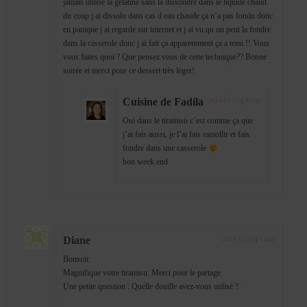
jamais utilisé la gelatine sans la dissoudre dans le liquide chaud
du coup j ai dissolu dans cas d eau chaude ça n’a pas fondu donc
en panique j ai regarde sur internet et j ai vu qu on peut la fondre
dans la casserole donc j ai fait ça apparemment ça a tenu !! Vous
vous faites quoi ? Que pensez vous de cette technique?? Bonne
soirée et merci pour ce dessert très léger!
Cuisine de Fadila
2014-12-27
|
Reply
Oui dans le tiramisu c’est comme ça que
j’ai fais aussi, je l’ai fais ramollir et fais
fondre dans une casserole
bon week end
Diane
2014-12-26
|
Reply
Bonsoir.
Magnifique votre tiramisu. Merci pour le partage.
Une petite question : Quelle douille avez-vous utilisé ?