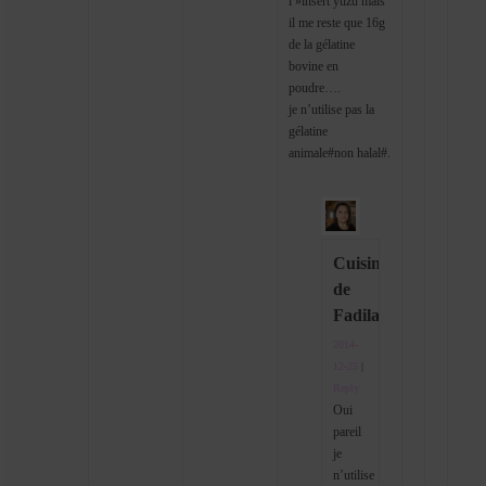
l »insert yuzu mais
il me reste que 16g
de la gélatine
bovine en
poudre….
je n’utilise pas la
gélatine
animale#non halal#.
Cuisine
de
Fadila
2014-
12-25
|
Reply
Oui
pareil
je
n’utilise