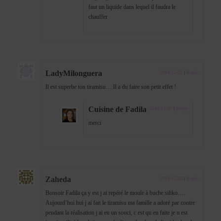
faut un liquide dans lequel il faudra le
chauffer
LadyMilonguera
2014-12-26
|
Reply
Il est superbe ton tiramisu… Il a du faire son petit effet !
Cuisine de Fadila
2014-12-27
|
Reply
merci
Zaheda
2014-12-26
|
Reply
Bonsoir Fadila ça y est j ai repéré le moule à buche siliko….
Aujourd’hui hui j ai fait le tiramisu ma famille a adoré par contre
pendant la réalisation j ai eu un souci, c est qu en faite je n est