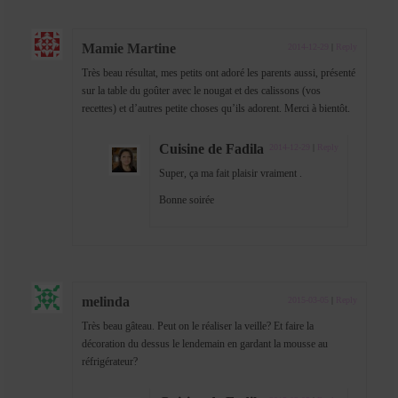
Mamie Martine
2014-12-29
|
Reply
Très beau résultat, mes petits ont adoré les parents aussi, présenté
sur la table du goûter avec le nougat et des calissons (vos
recettes) et d’autres petite choses qu’ils adorent. Merci à bientôt.
Cuisine de Fadila
2014-12-29
|
Reply
Super, ça ma fait plaisir vraiment .
Bonne soirée
melinda
2015-03-05
|
Reply
Très beau gâteau. Peut on le réaliser la veille? Et faire la
décoration du dessus le lendemain en gardant la mousse au
réfrigérateur?