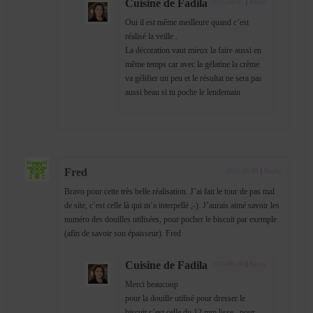
Cuisine de Fadila
2015-03-05
|
Reply
Oui il est même meilleure quand c’est
réalisé la veille .
La décoration vaut mieux la faire aussi en
même temps car avec la gélatine la crème
va gélifier un peu et le résultat ne sera pas
aussi beau si tu poche le lendemain
Fred
2015-06-09
|
Reply
Bravo pour cette très belle réalisation. J’ai fait le tour de pas mal
de site, c’est celle là qui m’a interpellé ;-). J’aurais aimé savoir les
numéro des douilles utilisées, pour pocher le biscuit par exemple
(afin de savoir son épaisseur). Fred
Cuisine de Fadila
2015-06-10
|
Reply
Merci beaucoup
pour la douille utilisé pour dresser le
biscuit c’est celle du 12 mm lisse , pour