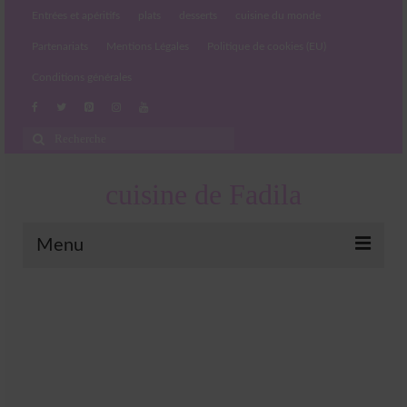
Entrées et apéritifs
plats
desserts
cuisine du monde
Partenariats
Mentions Légales
Politique de cookies (EU)
Conditions générales
Rechercher
:
cuisine de Fadila
Menu
Entrées et apéritifs
Boissons chaudes et froides
salades