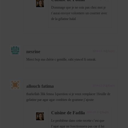
Dommage que je ne sois pas chez moi je
t’aurai envoye volontiers un courrier avec
de la gélatine halal
nesrine
2014-12-26
|
Reply
Merci bcp ma chérie c gentille, rabi ytawel fi omrak.
allouch fatima
2014-12-26
|
Reply
tbarkellah 3lik fenna 1question si je veux remplacer 1feuille de
gelatine par agar agar combien de gramme j’ajoute
Cuisine de Fadila
2015-02-11
|
Reply
Le problème dans cette recette c’est que
l’agar agar ne fonctionnera pas car il lui