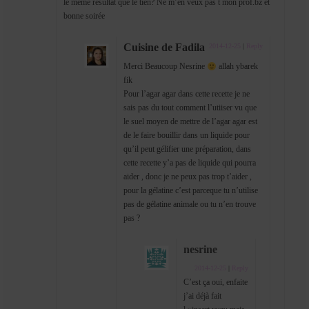
le même résultat que le tien? Ne m’en veux pas t mon prof.bz et
bonne soirée
Cuisine de Fadila
2014-12-25
|
Reply
Merci Beaucoup Nesrine
allah ybarek
fik
Pour l’agar agar dans cette recette je ne
sais pas du tout comment l’utiiser vu que
le suel moyen de mettre de l’agar agar est
de le faire bouillir dans un liquide pour
qu’il peut gélifier une préparation, dans
cette recette y’a pas de liquide qui pourra
aider , donc je ne peux pas trop t’aider ,
pour la gélatine c’est parceque tu n’utilise
pas de gélatine animale ou tu n’en trouve
pas ?
nesrine
2014-12-25
|
Reply
C’est ça oui, enfaite
j’ai déjà fait