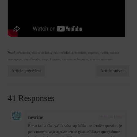
café
,
ch'tiramisu
,
cuisine de fadila
,
cuisisnedefadila
,
entremets
,
expresso
,
Felder
,
mousse
mascarpone
,
pâte à bombe
,
sirop
,
Tiramisu
,
tiramisu au brownies
,
tiramisu entremets
Article précédent
Article suivant
41 Responses
nesrine
2014-12-25
|
Reply
Bravo fadila allah ya3tik saha, stp fadila une dernière question: je
peux mette du agar agar au lieu de gélatine? Est-ce que ça donne