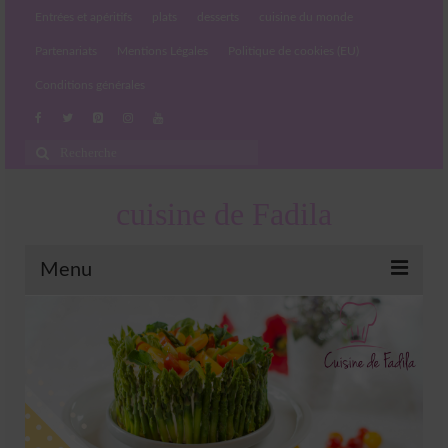
Entrées et apéritifs
plats
desserts
cuisine du monde
Partenariats
Mentions Légales
Politique de cookies (EU)
Conditions générales
Rechercher
:
cuisine de Fadila
Menu
Entrées et apéritifs
Boissons chaudes et froides
salades