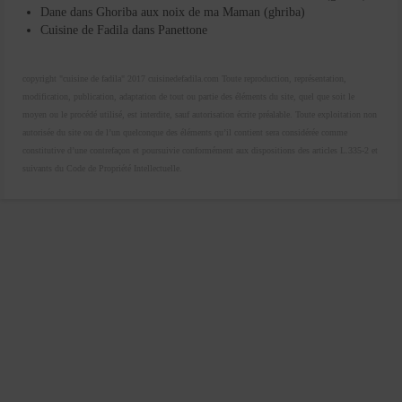
Dane
dans
Ghoriba aux noix de ma Maman (ghriba)
Cuisine de Fadila
dans
Panettone
copyright "cuisine de fadila" 2017 cuisinedefadila.com Toute reproduction, représentation,
modification, publication, adaptation de tout ou partie des éléments du site, quel que soit le
moyen ou le procédé utilisé, est interdite, sauf autorisation écrite préalable. Toute exploitation non
autorisée du site ou de l’un quelconque des éléments qu’il contient sera considérée comme
constitutive d’une contrefaçon et poursuivie conformément aux dispositions des articles L.335-2 et
suivants du Code de Propriété Intellectuelle.