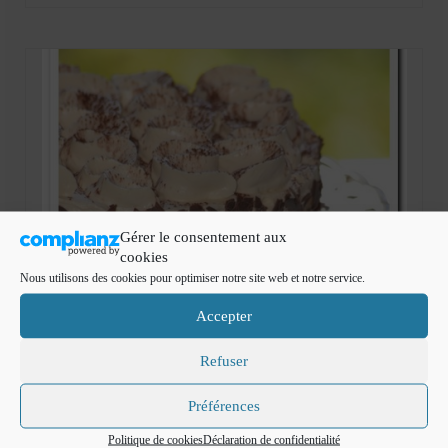
Mignardises
Tartes sucrées
Verrines sucrées
cuisine du monde
Pâtisserie Marocaine
aid
Gérer le consentement aux
Ramadan
cookies
Nous utilisons des cookies pour optimiser notre site web et notre service.
Partenariats
Accepter
Mentions Légales
Refuser
Politique de cookies (EU)
Préférences
Conditions générales
Politique de cookies
Déclaration de confidentialité
31