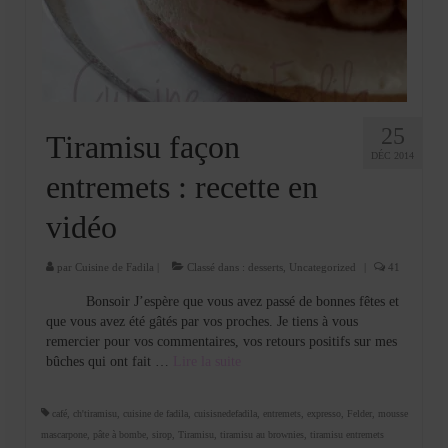
Cookies, biscuits
crème et confiture
dessert à l’assiette
Gâteaux
25
Tiramisu façon
DÉC 2014
Gâteaux coquins en pâte à sucre
entremets : recette en
Gâteaux de Fête
vidéo
Gâteaux d’anniversaire
par
Cuisine de Fadila
|
Classé dans :
desserts
,
Uncategorized
|
41
Gâteaux pâte à sucre
Bonsoir J’espère que vous avez passé de bonnes fêtes et
que vous avez été gâtés par vos proches. Je tiens à vous
petits gâteaux
remercier pour vos commentaires, vos retours positifs sur mes
bûches qui ont fait …
Lire la suite­­
Glaces et sorbets
Macarons
café
,
ch'tiramisu
,
cuisine de fadila
,
cuisisnedefadila
,
entremets
,
expresso
,
Felder
,
mousse
mascarpone
,
pâte à bombe
,
sirop
,
Tiramisu
,
tiramisu au brownies
,
tiramisu entremets