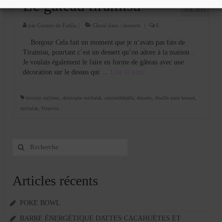
Le gâteau tiramisu
JUIL 2013
par
Cuisine de Fadila
|
Classé dans :
desserts
|
6
Bonjour Cela fait un moment que je n’avais pas fais de
Tiramisu, pourtant c’est un dessert qu’on adore à la maison .
Je voulais également le faire en forme de gâteau avec une
décoration sur le dessus qui …
Lire la suite­­
biscuits cuillères
,
christophe michalak
,
cuisinedefadila
,
desserts
,
douille saint honoré
,
michalak
,
Tiramisu
Rechercher
:
Articles récents
POKE BOWL
BARRE ÉNERGÉTIQUE DATTES CACAHUÈTES ET