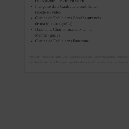
croustillante : recette en vidéo
Françoise
dans
Gaufrette croustillante :
recette en vidéo
Cuisine de Fadila
dans
Ghoriba aux noix
de ma Maman (ghriba)
Dane
dans
Ghoriba aux noix de ma
Maman (ghriba)
Cuisine de Fadila
dans
Panettone
copyright "cuisine de fadila" 2017 cuisinedefadila.com Toute reproduction, représentatio
autorisée du site ou de l’un quelconque des éléments qu’il contient sera considérée c