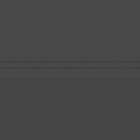
n, modification, publication, adaptation de tout ou partie des éléments du site, quel que soit le moyen ou le proc
omme constitutive d’une contrefaçon et poursuivie conformément aux dispositions des articles L.335-2 et suivants