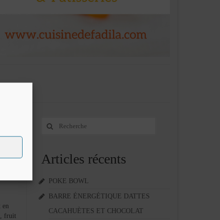
Rechercher
5
:
MAR 2014
Articles récents
POKE BOWL
BARRE ÉNERGÉTIQUE DATTES
 en
CACAHUÈTES ET CHOCOLAT
, fruit