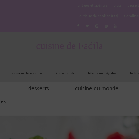
Entrées et apéritifs
plats
dessert
Politique de cookies (EU)
Conditio
cuisine de Fadila
cuisine du monde
Partenariats
Mentions Légales
Polit
desserts
cuisine du monde
les