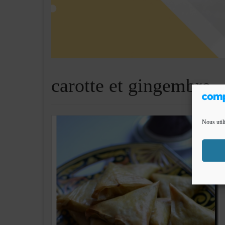
carotte et gingembre
Nous util