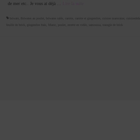
de mer etc.. Je vous ai déjà …
Lire la suite­­
briwate
,
Briwates au poulet
,
briwates salés
,
carotte
,
carotte et gingembre
,
cuisine marocaine
,
cuisinedefa
feuille de brick
,
gingembre frais
,
Maroc
,
poulet
,
recette en vidéo
,
samoussa
,
traingle de brick