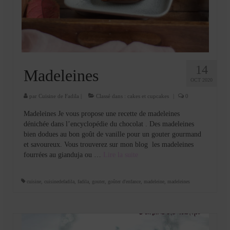
Cookies, biscuits
crème et confiture
dessert à l’assiette
Gâteaux
14
Madeleines
OCT 2020
Gâteaux coquins en pâte à sucre
par
Cuisine de Fadila
|
Classé dans :
cakes et cupcakes
|
0
Gâteaux de Fête
Madeleines Je vous propose une recette de madeleines
dénichée dans l’encyclopédie du chocolat . Des madeleines
Gâteaux d’anniversaire
bien dodues au bon goût de vanille pour un gouter gourmand
et savoureux. Vous trouverez sur mon blog les madeleines
Gâteaux pâte à sucre
fourrées au gianduja ou …
Lire la suite­­
petits gâteaux
cuisine
,
cuisinedefadila
,
fadila
,
gouter
,
goûter d'enfance
,
madeleine
,
madeleines
Glaces et sorbets
Macarons