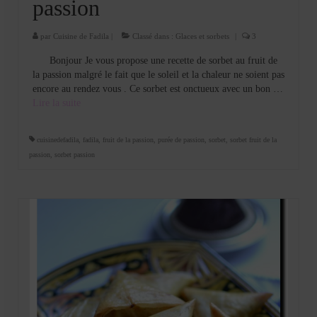
passion
par
Cuisine de Fadila
|
Classé dans :
Glaces et sorbets
|
3
Bonjour Je vous propose une recette de sorbet au fruit de
la passion malgré le fait que le soleil et la chaleur ne soient pas
encore au rendez vous . Ce sorbet est onctueux avec un bon …
Lire la suite­­
cuisinedefadila
,
fadila
,
fruit de la passion
,
purée de passion
,
sorbet
,
sorbet fruit de la
passion
,
sorbet passion