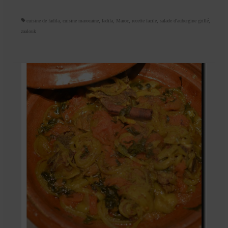
cuisine de fadila
,
cuisine marocaine
,
fadila
,
Maroc
,
recette facile
,
salade d'aubergine grillé
,
zaalouk