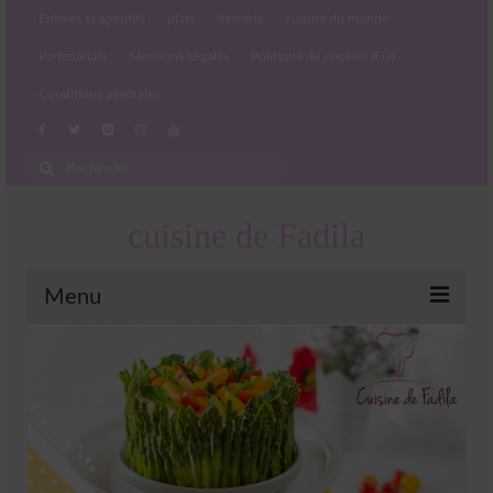
Entrées et apéritifs
plats
desserts
cuisine du monde
Partenariats
Mentions Légales
Politique de cookies (EU)
Conditions générales
Rechercher
:
cuisine de Fadila
Menu
Entrées et apéritifs
Boissons chaudes et froides
salades