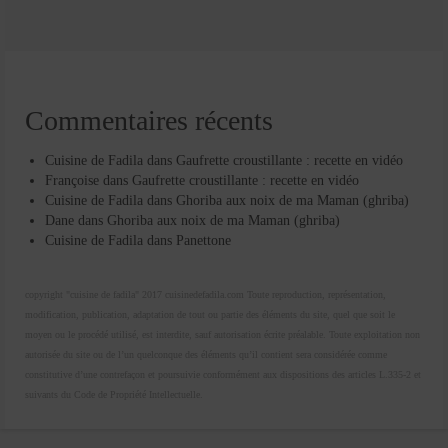
Commentaires récents
Cuisine de Fadila
dans
Gaufrette croustillante : recette en vidéo
Françoise
dans
Gaufrette croustillante : recette en vidéo
Cuisine de Fadila
dans
Ghoriba aux noix de ma Maman (ghriba)
Dane
dans
Ghoriba aux noix de ma Maman (ghriba)
Cuisine de Fadila
dans
Panettone
copyright "cuisine de fadila" 2017 cuisinedefadila.com Toute reproduction, représentation,
modification, publication, adaptation de tout ou partie des éléments du site, quel que soit le
moyen ou le procédé utilisé, est interdite, sauf autorisation écrite préalable. Toute exploitation non
autorisée du site ou de l’un quelconque des éléments qu’il contient sera considérée comme
constitutive d’une contrefaçon et poursuivie conformément aux dispositions des articles L.335-2 et
suivants du Code de Propriété Intellectuelle.