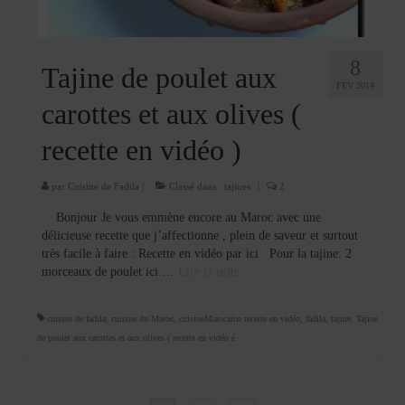
8
Tajine de poulet aux
FÉV 2014
carottes et aux olives (
recette en vidéo )
par
Cuisine de Fadila
|
Classé dans :
tajines
|
2
Bonjour Je vous emmène encore au Maroc avec une
délicieuse recette que j’affectionne , plein de saveur et surtout
très facile à faire : Recette en vidéo par ici Pour la tajine: 2
morceaux de poulet ici …
Lire la suite­­
cuisine de fadila
,
cuisine du Maroc
,
cuisineMarocaine recette en vidéo
,
fadila
,
tajine
,
Tajine
de poulet aux carottes et aux olives ( recette en vidéo é