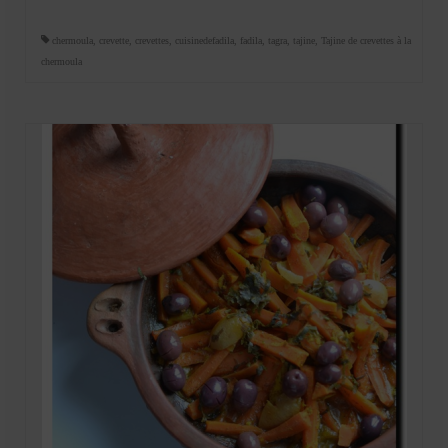
chermoula
,
crevette
,
crevettes
,
cuisinedefadila
,
fadila
,
tagra
,
tajine
,
Tajine de crevettes à la
chermoula