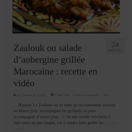
24
Zaalouk ou salade
MAR 2014
d’aubergine grillée
Marocaine : recette en
vidéo
par
Cuisine de Fadila
|
Classé dans :
Entrées et apéritifs
|
4
Bonjour Le Zaalouk est un mets qu’on consomme souvent
au Maroc pour accompagner les grillades ou pour
accompagner d’autres plats . C’est une recette très facile à
faire mais un peu longue, car il faudra faire griller les …
Lire
la suite­­