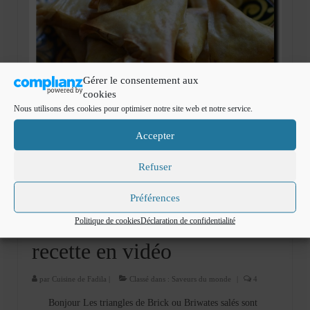
Gérer le consentement aux
cookies
Nous utilisons des cookies pour optimiser notre site web et notre service.
Accepter
5
Briwates au poulet,
Refuser
MAR 2014
carotte et gingembre (
Préférences
triangles de brick salés ):
Politique de cookies
Déclaration de confidentialité
recette en vidéo
par
Cuisine de Fadila
|
Classé dans :
Saveurs du monde
|
4
Bonjour Les triangles de Brick ou Briwates salés sont