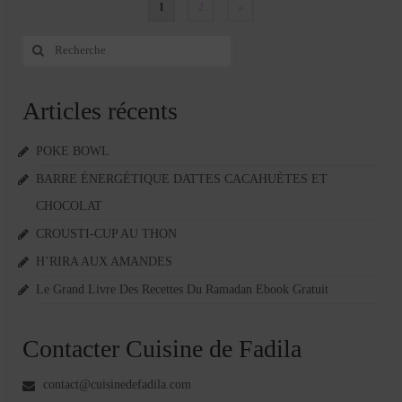
Pagination
1
2
»
des
Rechercher
:
publications
Articles récents
POKE BOWL
BARRE ÉNERGÉTIQUE DATTES CACAHUÈTES ET
CHOCOLAT
CROUSTI-CUP AU THON
H’RIRA AUX AMANDES
Le Grand Livre Des Recettes Du Ramadan Ebook Gratuit
Contacter Cuisine de Fadila
contact@cuisinedefadila.com