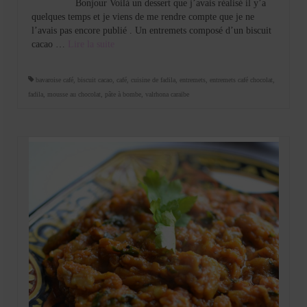
Bonjour Voilà un dessert que j’avais réalisé il y’a
quelques temps et je viens de me rendre compte que je ne
l’avais pas encore publié . Un entremets composé d’un biscuit
cacao …
Lire la suite­­
bavaroise café
,
biscuit cacao
,
café
,
cuisine de fadila
,
entremets
,
entremets café chocolat
,
fadila
,
mousse au chocolat
,
pâte à bombe
,
valrhona caraïbe