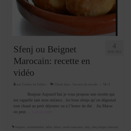
4
Sfenj ou Beignet
MAR 2014
Marocain: recette en
vidéo
par
Cuisine de Fadila
|
Classé dans :
Saveurs du monde
|
11
Bonjour Aujourd’hui je vous propose une recette qui
me rappelle tant mon enfance , les bons sfenjs qu’on dégustait
tout chaud au petit déjeuner ou à l’heure du thé. Au Maroc
on peut …
Lire la suite­­
beignets
,
cuisinedefadila
,
fadila
,
Maroc
,
recette marocaine
,
sfenj
,
sfenj beignet marocain