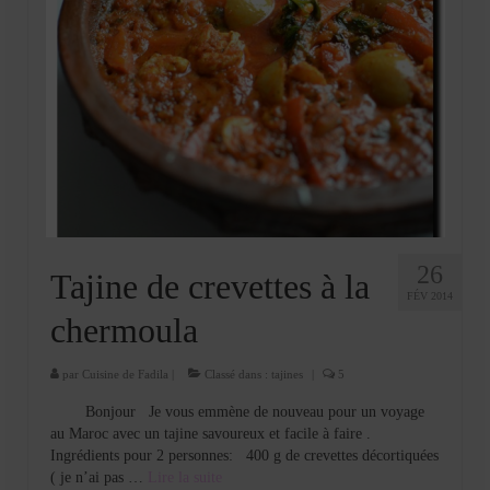
26
Tajine de crevettes à la
FÉV 2014
chermoula
par
Cuisine de Fadila
|
Classé dans :
tajines
|
5
Bonjour Je vous emmène de nouveau pour un voyage
au Maroc avec un tajine savoureux et facile à faire .
Ingrédients pour 2 personnes: 400 g de crevettes décortiquées
( je n’ai pas …
Lire la suite­­