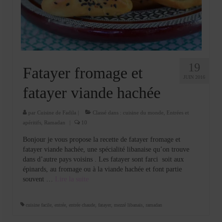
Cookies, biscuits
crème et confiture
dessert à l’assiette
Gâteaux
19
Fatayer fromage et
JUIN 2016
Gâteaux coquins en pâte à sucre
fatayer viande hachée
Gâteaux de Fête
par
Cuisine de Fadila
|
Classé dans :
cuisine du monde
,
Entrées et
apéritifs
,
Ramadan
|
10
Gâteaux d’anniversaire
Bonjour je vous propose la recette de fatayer fromage et
Gâteaux pâte à sucre
fatayer viande hachée, une spécialité libanaise qu’on trouve
dans d’autre pays voisins . Les fatayer sont farci soit aux
petits gâteaux
épinards, au fromage ou à la viande hachée et font partie
souvent …
Lire la suite­­
Glaces et sorbets
Macarons
cuisine facile
,
entrée
,
entrée chaude
,
fatayer
,
mezzé libanais
,
ramadan