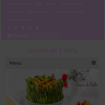
Entrées et apéritifs
plats
desserts
cuisine du monde
Partenariats
Mentions Légales
Politique de cookies (EU)
Conditions générales
Rechercher
:
cuisine de Fadila
Menu
Entrées et apéritifs
Boissons chaudes et froides
salades