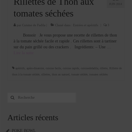
Rillettes de Thon aux
JUIN 2014
tomates séchées
par
Cuisine de Fadila
|
Classé dans :
Entrées et apéritifs
|
3
Bonsoir Je vous propose une recette de rillettes de thon
à la tomate séchée facile et rapide . Ces rillettes sont à tartiner
sur du pain grillé ou des crackers . Ingrédients: – Une …
Lire la suite­­
apéritifs
,
apéro-dinatoire
,
cuisine facile
,
cuisine rapide
,
cuisinedefadila
,
rillette
,
Rillette de
thon à la tomate séchée
,
rillettes
,
thon au naturel
,
tomate séchée
,
tomates séchées
Rechercher
:
Articles récents
POKE BOWL