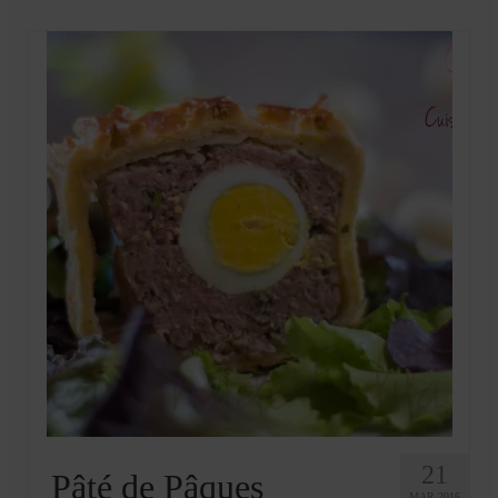
Mignardises
Tartes sucrées
Verrines sucrées
cuisine du monde
Pâtisserie Marocaine
aid
Ramadan
Partenariats
Mentions Légales
Politique de cookies (EU)
Conditions générales
21
Pâté de Pâques
MAR 2016