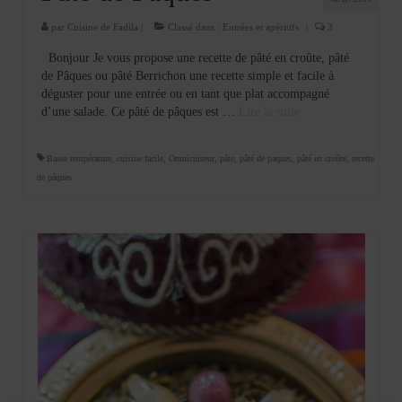
par
Cuisine de Fadila
|
Classé dans :
Entrées et apéritifs
|
3
Bonjour Je vous propose une recette de pâté en croûte, pâté
de Pâques ou pâté Berrichon une recette simple et facile à
déguster pour une entrée ou en tant que plat accompagné
d’une salade. Ce pâté de pâques est …
Lire la suite­­
Basse température
,
cuisine facile
,
Omnicuiseur
,
pâte
,
pâté de paques
,
pâté en croûte
,
recette
de pâques