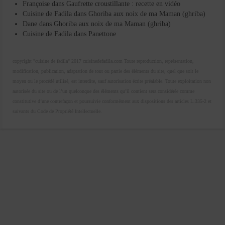
Françoise
dans
Gaufrette croustillante : recette en vidéo
Cuisine de Fadila
dans
Ghoriba aux noix de ma Maman (ghriba)
Dane
dans
Ghoriba aux noix de ma Maman (ghriba)
Cuisine de Fadila
dans
Panettone
copyright "cuisine de fadila" 2017 cuisinedefadila.com Toute reproduction, représentation,
modification, publication, adaptation de tout ou partie des éléments du site, quel que soit le
moyen ou le procédé utilisé, est interdite, sauf autorisation écrite préalable. Toute exploitation non
autorisée du site ou de l’un quelconque des éléments qu’il contient sera considérée comme
constitutive d’une contrefaçon et poursuivie conformément aux dispositions des articles L.335-2 et
suivants du Code de Propriété Intellectuelle.