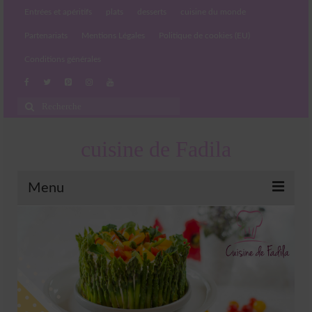
Entrées et apéritifs
plats
desserts
cuisine du monde
Partenariats
Mentions Légales
Politique de cookies (EU)
Conditions générales
Rechercher
:
cuisine de Fadila
Menu
Entrées et apéritifs
Boissons chaudes et froides
salades