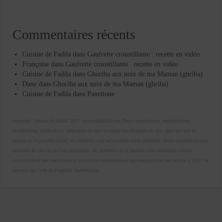
Commentaires récents
Cuisine de Fadila
dans
Gaufrette croustillante : recette en vidéo
Françoise
dans
Gaufrette croustillante : recette en vidéo
Cuisine de Fadila
dans
Ghoriba aux noix de ma Maman (ghriba)
Dane
dans
Ghoriba aux noix de ma Maman (ghriba)
Cuisine de Fadila
dans
Panettone
copyright "cuisine de fadila" 2017 cuisinedefadila.com Toute reproduction, représentation,
modification, publication, adaptation de tout ou partie des éléments du site, quel que soit le
moyen ou le procédé utilisé, est interdite, sauf autorisation écrite préalable. Toute exploitation non
autorisée du site ou de l’un quelconque des éléments qu’il contient sera considérée comme
constitutive d’une contrefaçon et poursuivie conformément aux dispositions des articles L.335-2 et
suivants du Code de Propriété Intellectuelle.