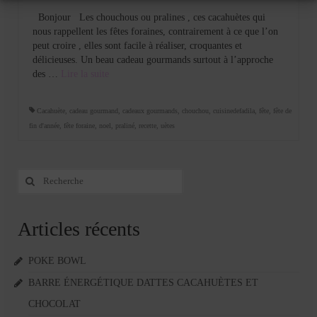
Bonjour Les chouchous ou pralines , ces cacahuètes qui
nous rappellent les fêtes foraines, contrairement à ce que l’on
peut croire , elles sont facile à réaliser, croquantes et
délicieuses. Un beau cadeau gourmands surtout à l’approche
des …
Lire la suite­­
Cacahuète
,
cadeau gourmand
,
cadeaux gourmands
,
chouchou
,
cuisinedefadila
,
fête
,
fête de
fin d'année
,
fête foraine
,
noel
,
praliné
,
recette
,
uètes
Rechercher
:
Articles récents
POKE BOWL
BARRE ÉNERGÉTIQUE DATTES CACAHUÈTES ET
CHOCOLAT