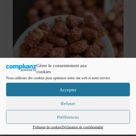
Mignardises
Tartes sucrées
Verrines sucrées
cuisine du monde
Pâtisserie Marocaine
aid
Gérer le consentement aux
cookies
Ramadan
Nous utilisons des cookies pour optimiser notre site web et notre service.
Partenariats
Accepter
Mentions Légales
Refuser
Politique de cookies (EU)
28
Préférences
Chouchous ou Pralines
NOV 2014
Conditions générales
Politique de cookies
Déclaration de confidentialité
par
Cuisine de Fadila
|
Classé dans :
Mignardises
|
12