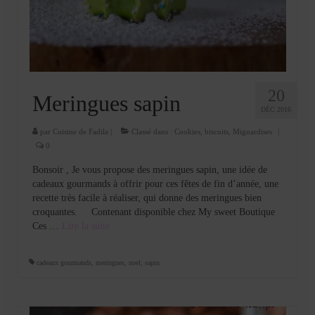
Cookies, biscuits
crème et confiture
dessert à l’assiette
Gâteaux
20
Meringues sapin
DÉC 2016
Gâteaux coquins en pâte à sucre
par
Cuisine de Fadila
|
Classé dans :
Cookies, biscuits
,
Mignardises
|
Gâteaux de Fête
0
Bonsoir , Je vous propose des meringues sapin, une idée de
Gâteaux d’anniversaire
cadeaux gourmands à offrir pour ces fêtes de fin d’année, une
recette très facile à réaliser, qui donne des meringues bien
Gâteaux pâte à sucre
croquantes. Contenant disponible chez My sweet Boutique
Ces …
Lire la suite­­
petits gâteaux
Glaces et sorbets
cadeaux gourmands
,
meringues
,
noel
,
sapin
Macarons