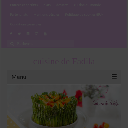
Entrées et apéritifs
plats
desserts
cuisine du monde
Partenariats
Mentions Légales
Politique de cookies (EU)
Conditions générales
Rechercher
:
cuisine de Fadila
Menu
Entrées et apéritifs
Boissons chaudes et froides
salades