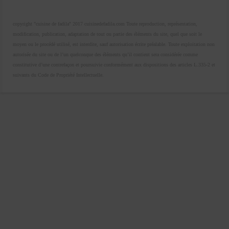
copyright "cuisine de fadila" 2017 cuisinedefadila.com Toute reproduction, représentation,
modification, publication, adaptation de tout ou partie des éléments du site, quel que soit le
moyen ou le procédé utilisé, est interdite, sauf autorisation écrite préalable. Toute exploitation non
autorisée du site ou de l’un quelconque des éléments qu’il contient sera considérée comme
constitutive d’une contrefaçon et poursuivie conformément aux dispositions des articles L.335-2 et
suivants du Code de Propriété Intellectuelle.