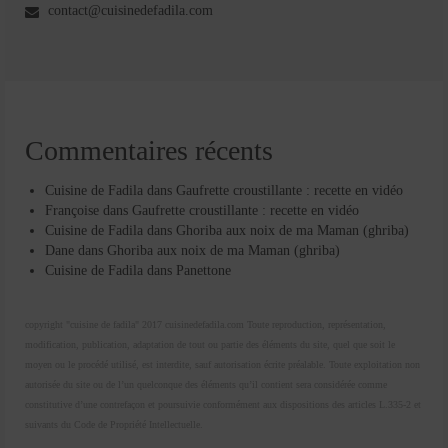
contact@cuisinedefadila.com
Commentaires récents
Cuisine de Fadila
dans
Gaufrette croustillante : recette en vidéo
Françoise
dans
Gaufrette croustillante : recette en vidéo
Cuisine de Fadila
dans
Ghoriba aux noix de ma Maman (ghriba)
Dane
dans
Ghoriba aux noix de ma Maman (ghriba)
Cuisine de Fadila
dans
Panettone
copyright "cuisine de fadila" 2017 cuisinedefadila.com Toute reproduction, représentation,
modification, publication, adaptation de tout ou partie des éléments du site, quel que soit le
moyen ou le procédé utilisé, est interdite, sauf autorisation écrite préalable. Toute exploitation non
autorisée du site ou de l’un quelconque des éléments qu’il contient sera considérée comme
constitutive d’une contrefaçon et poursuivie conformément aux dispositions des articles L.335-2 et
suivants du Code de Propriété Intellectuelle.