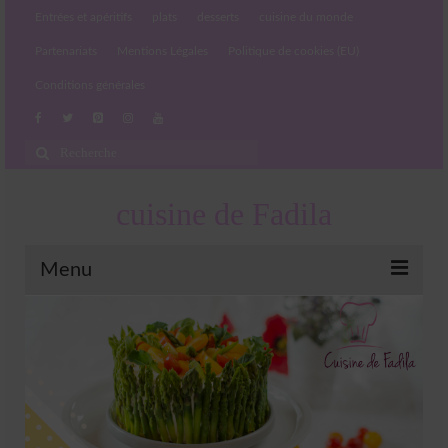
Entrées et apéritifs
plats
desserts
cuisine du monde
Partenariats
Mentions Légales
Politique de cookies (EU)
Conditions générales
Rechercher
:
cuisine de Fadila
Menu
Entrées et apéritifs
Boissons chaudes et froides
salades