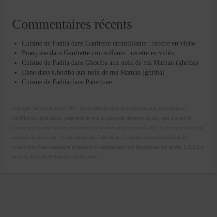
Commentaires récents
Cuisine de Fadila
dans
Gaufrette croustillante : recette en vidéo
Françoise
dans
Gaufrette croustillante : recette en vidéo
Cuisine de Fadila
dans
Ghoriba aux noix de ma Maman (ghriba)
Dane
dans
Ghoriba aux noix de ma Maman (ghriba)
Cuisine de Fadila
dans
Panettone
copyright "cuisine de fadila" 2017 cuisinedefadila.com Toute reproduction, représentation,
modification, publication, adaptation de tout ou partie des éléments du site, quel que soit le
moyen ou le procédé utilisé, est interdite, sauf autorisation écrite préalable. Toute exploitation non
autorisée du site ou de l’un quelconque des éléments qu’il contient sera considérée comme
constitutive d’une contrefaçon et poursuivie conformément aux dispositions des articles L.335-2 et
suivants du Code de Propriété Intellectuelle.