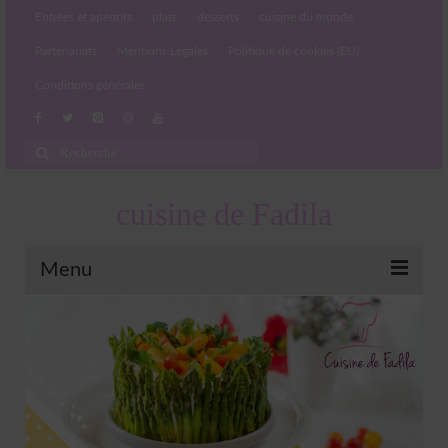
Entrées et apéritifs
plats
desserts
cuisine du monde
Partenariats
Mentions Légales
Politique de cookies (EU)
Conditions générales
Rechercher
:
cuisine de Fadila
Menu
Entrées et apéritifs
Boissons chaudes et froides
salades