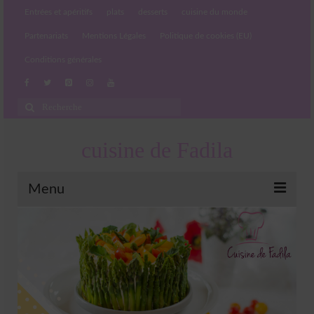
Entrées et apéritifs
plats
desserts
cuisine du monde
Partenariats
Mentions Légales
Politique de cookies (EU)
Conditions générales
Rechercher
:
cuisine de Fadila
Menu
Entrées et apéritifs
Boissons chaudes et froides
salades