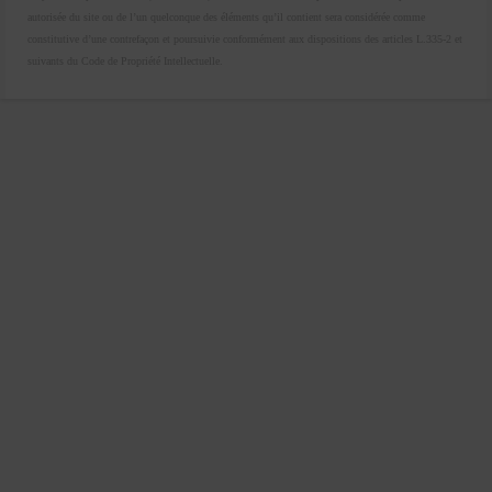
autorisée du site ou de l’un quelconque des éléments qu’il contient sera considérée comme
constitutive d’une contrefaçon et poursuivie conformément aux dispositions des articles L.335-2 et
suivants du Code de Propriété Intellectuelle.