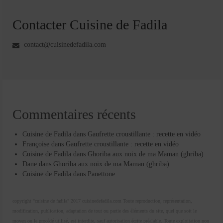
Contacter Cuisine de Fadila
contact@cuisinedefadila.com
Commentaires récents
Cuisine de Fadila
dans
Gaufrette croustillante : recette en vidéo
Françoise
dans
Gaufrette croustillante : recette en vidéo
Cuisine de Fadila
dans
Ghoriba aux noix de ma Maman (ghriba)
Dane
dans
Ghoriba aux noix de ma Maman (ghriba)
Cuisine de Fadila
dans
Panettone
copyright "cuisine de fadila" 2017 cuisinedefadila.com Toute reproduction, représentation,
modification, publication, adaptation de tout ou partie des éléments du site, quel que soit le
moyen ou le procédé utilisé, est interdite, sauf autorisation écrite préalable. Toute exploitation non