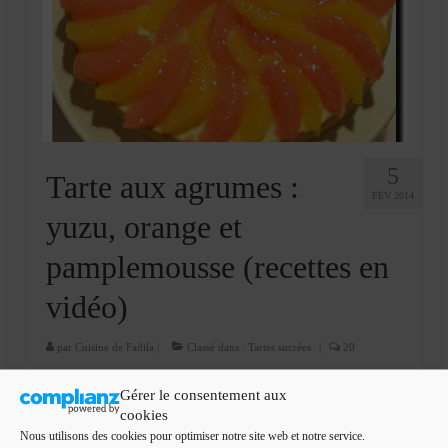
Cookies, biscuits
crème et confiture
dessert à l’assiette
Gâteaux
Gâteaux coquins en pâte à sucre
5
Tarte aux agrumes :
FÉV 2014
Gâteaux de Fête
yuzu, orange et
Gâteaux d’anniversaire
pamplemousse (recettes en
Gâteaux pâte à sucre
vidéo)
petits gâteaux
par
Cuisine de Fadila
|
Classé dans :
Tartes sucrées
|
20
Glaces et sorbets
Bonjour Je vous propose une nouvelle recette de tarte pleine
Gérer le consentement aux
de couleur, rafraîchissante et délicieuse. L’histoire de cette
Macarons
cookies
tarte commence depuis que j’ai pu goutter à la même tarte
Nous utilisons des cookies pour optimiser notre site web et notre service.
aux agrumes qui vient de chez le MOF Philippe Rigollot …