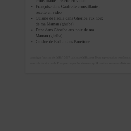
croustillante : recette en vidéo
Françoise
dans
Gaufrette croustillante :
recette en vidéo
Cuisine de Fadila
dans
Ghoriba aux noix
de ma Maman (ghriba)
Dane
dans
Ghoriba aux noix de ma
Maman (ghriba)
Cuisine de Fadila
dans
Panettone
copyright "cuisine de fadila" 2017 cuisinedefadila.com Toute reproduction, représentatio
autorisée du site ou de l’un quelconque des éléments qu’il contient sera considérée c