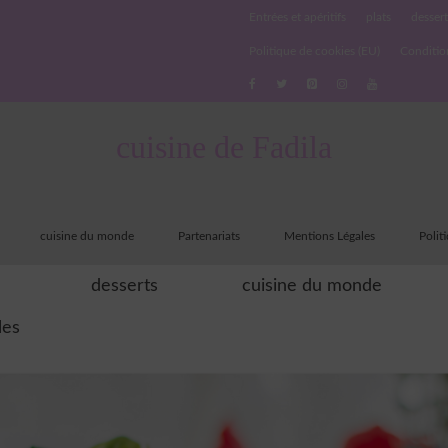
Entrées et apéritifs
plats
dessert
Politique de cookies (EU)
Conditio
cuisine de Fadila
cuisine du monde
Partenariats
Mentions Légales
Polit
desserts
cuisine du monde
les