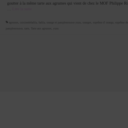
goutter à la même tarte aux agrumes qui vient de chez le MOF Philippe Ri
…
Lire la suite­­
agrumes
,
cuisinedefadila
,
fadila
,
orange et pamplemousse yuzu
,
oranges
,
suprême d' orange
,
suprême de
pamplemousse
,
tarte
,
Tarte aux agrumes
,
yuzu