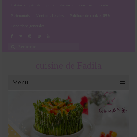
Entrées et apéritifs
plats
desserts
cuisine du monde
Partenariats
Mentions Légales
Politique de cookies (EU)
Conditions générales
Rechercher
:
cuisine de Fadila
Menu
Entrées et apéritifs
Boissons chaudes et froides
salades