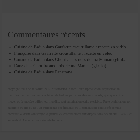
Commentaires récents
Cuisine de Fadila
dans
Gaufrette croustillante : recette en vidéo
Françoise
dans
Gaufrette croustillante : recette en vidéo
Cuisine de Fadila
dans
Ghoriba aux noix de ma Maman (ghriba)
Dane
dans
Ghoriba aux noix de ma Maman (ghriba)
Cuisine de Fadila
dans
Panettone
copyright "cuisine de fadila" 2017 cuisinedefadila.com Toute reproduction, représentation,
modification, publication, adaptation de tout ou partie des éléments du site, quel que soit le
moyen ou le procédé utilisé, est interdite, sauf autorisation écrite préalable. Toute exploitation non
autorisée du site ou de l’un quelconque des éléments qu’il contient sera considérée comme
constitutive d’une contrefaçon et poursuivie conformément aux dispositions des articles L.335-2 et
suivants du Code de Propriété Intellectuelle.