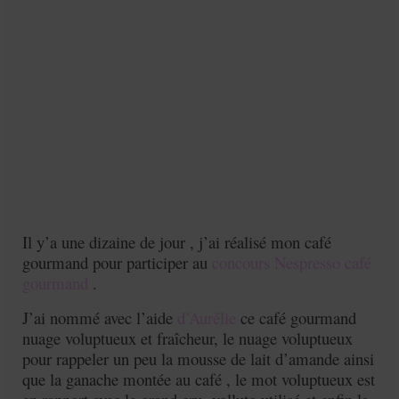
Mignardises
Tartes sucrées
Verrines sucrées
cuisine du monde
Pâtisserie Marocaine
aid
Ramadan
Il y’a une dizaine de jour , j’ai réalisé mon café
gourmand pour participer au
concours Nespresso café
Partenariats
gourmand
.
Mentions Légales
J’ai nommé avec l’aide
d’Aurélie
ce café gourmand
nuage voluptueux et fraîcheur, le nuage voluptueux
Politique de cookies (EU)
pour rappeler un peu la mousse de lait d’amande ainsi
Conditions générales
que la ganache montée au café , le mot voluptueux est