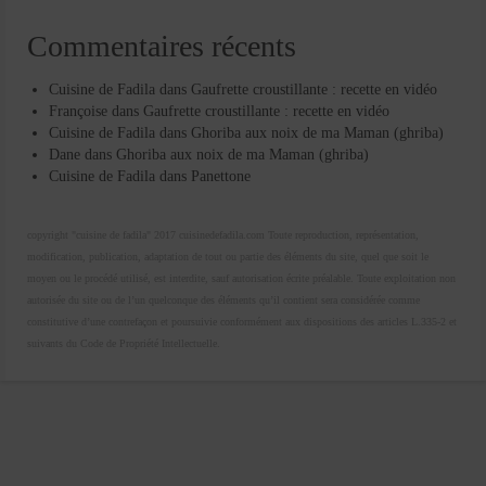
Commentaires récents
Cuisine de Fadila
dans
Gaufrette croustillante : recette en vidéo
Françoise
dans
Gaufrette croustillante : recette en vidéo
Cuisine de Fadila
dans
Ghoriba aux noix de ma Maman (ghriba)
Dane
dans
Ghoriba aux noix de ma Maman (ghriba)
Cuisine de Fadila
dans
Panettone
copyright "cuisine de fadila" 2017 cuisinedefadila.com Toute reproduction, représentation,
modification, publication, adaptation de tout ou partie des éléments du site, quel que soit le
moyen ou le procédé utilisé, est interdite, sauf autorisation écrite préalable. Toute exploitation non
autorisée du site ou de l’un quelconque des éléments qu’il contient sera considérée comme
constitutive d’une contrefaçon et poursuivie conformément aux dispositions des articles L.335-2 et
suivants du Code de Propriété Intellectuelle.