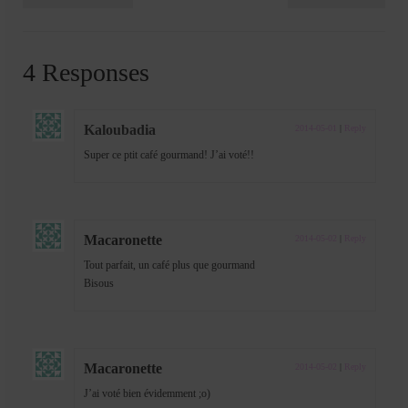
4 Responses
Kaloubadia
2014-05-01
|
Reply
Super ce ptit café gourmand! J’ai voté!!
Macaronette
2014-05-02
|
Reply
Tout parfait, un café plus que gourmand
Bisous
Macaronette
2014-05-02
|
Reply
J’ai voté bien évidemment ;o)