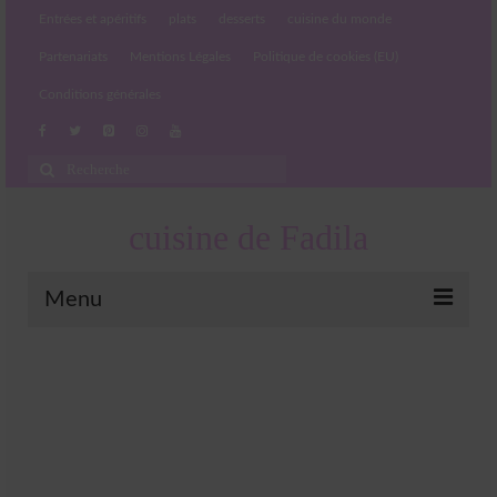
Entrées et apéritifs
plats
desserts
cuisine du monde
Partenariats
Mentions Légales
Politique de cookies (EU)
Conditions générales
Rechercher
:
cuisine de Fadila
Menu
Entrées et apéritifs
Boissons chaudes et froides
salades