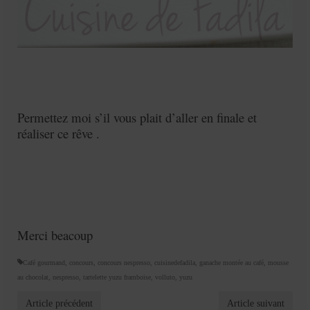
Permettez moi s’il vous plait d’aller en finale et
réaliser ce rêve .
Merci beacoup
Café gourmand
,
concours
,
concours nespresso
,
cuisinedefadila
,
ganache montée au café
,
mousse
au chocolat
,
nespresso
,
tartelette yuzu framboise
,
volluto
,
yuzu
Article précédent
Article suivant