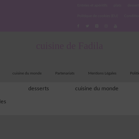
Entrées et apéritifs
plats
dessert
Politique de cookies (EU)
Conditio
cuisine de Fadila
cuisine du monde
Partenariats
Mentions Légales
Polit
desserts
cuisine du monde
les