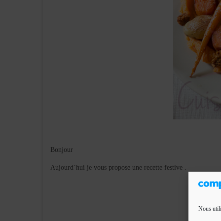
Bonjour
Aujourd’hui je vous propose une recette festive .
Nous util