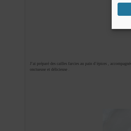
J’ai préparé des cailles farcies au pain d’épices , accompagn
onctueuse et délicieuse
.