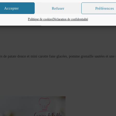
Accepter
Refuser
Préférences
Politique de cookies
Déclaration de confidentialité
ées de patate douce et mini carotte fane glacées, pomme grenaille sautées et une