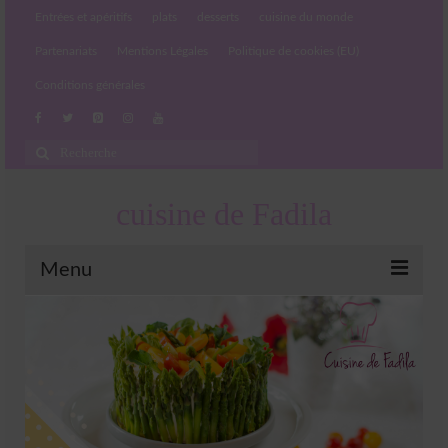
Entrées et apéritifs
plats
desserts
cuisine du monde
Partenariats
Mentions Légales
Politique de cookies (EU)
Conditions générales
Rechercher
:
cuisine de Fadila
Menu
Entrées et apéritifs
Boissons chaudes et froides
salades