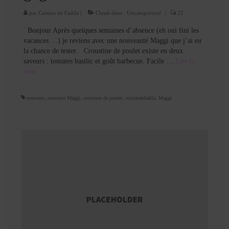
par
Cuisine de Fadila
|
Classé dans :
Uncategorized
|
22
Bonjour Après quelques semaines d’absence (eh oui fini les
vacances …) je reviens avec une nouveauté Maggi que j’ai eu
la chance de tester. Croustine de poulet existe en deux
saveurs : tomates basilic et goût barbecue. Facile …
Lire la
suite­­
concours
,
concours Maggi
,
croustine de poulet
,
cuisinedefadila
,
Maggi