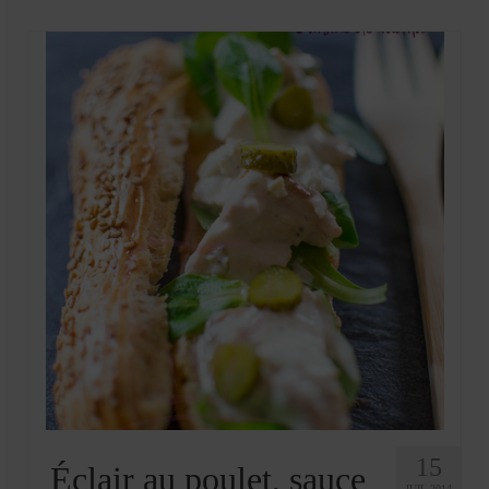
Mignardises
Tartes sucrées
Verrines sucrées
cuisine du monde
Pâtisserie Marocaine
aid
Ramadan
Partenariats
Mentions Légales
Politique de cookies (EU)
Conditions générales
15
Éclair au poulet, sauce
JUIL 2014