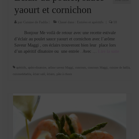
yaourt et cornichon
par
Cuisine de Fadila
|
Classé dans :
Entrées et apéritifs
|
10
Bonjour Me voilà de retour avec une recette estivale
d’éclair au poulet sauce yaourt et cornichon avec l’arôme
Saveur Maggi , ces éclairs trouveront bien leur place lors
d’un apéritif dînatoire ou une entrée . Avec …
Lire la suite­­
apéritifs
,
apéro-dinatoire
,
arôme saveur Maggi
,
concours
,
concours Maggi
,
cuisine de fadila
,
cuisinedefadila
,
éclair salé
,
éclairs
,
pâte à choux