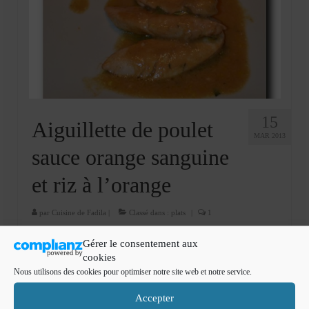
15
Aiguillette de poulet
MAR 2013
sauce orange sanguine
et riz à l’orange
par
Cuisine de Fadila
|
Classé dans :
plats
|
1
Bonjour Il y’ a quelques jours on m’avait proposé de
Gérer le consentement aux
tester la nouveauté Maggi Coeur de fond de veau , il fallait
cookies
imaginer une recette contenant ce produit . Je vous propose
Nous utilisons des cookies pour optimiser notre site web et notre service.
une recette d’aiguillette de …
Lire la suite­­
Accepter