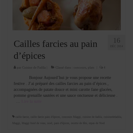
Cookies, biscuits
crème et confiture
dessert à l’assiette
Gâteaux
16
Cailles farcies au pain
DÉC 2014
Gâteaux coquins en pâte à sucre
d’épices
Gâteaux de Fête
par
Cuisine de Fadila
|
Classé dans :
concours
,
plats
|
4
Gâteaux d’anniversaire
Bonjour Aujourd’hui je vous propose une recette
festive . J’ai préparé des cailles farcies au pain d’épices ,
Gâteaux pâte à sucre
accompagnées de patate douce et mini carotte fane glacées,
pomme grenaille sautées et une sauce onctueuse et délicieuse .
petits gâteaux
…
Lire la suite­­
Glaces et sorbets
caille farcie
,
caille farcie pain d'épices
,
concours Maggi
,
cuisine de fadila
,
cuisinedefadila
,
Macarons
Maggi
,
Maggi fond de veau
,
noel
,
pain d'épices
,
recette de fête
,
repas de Noel