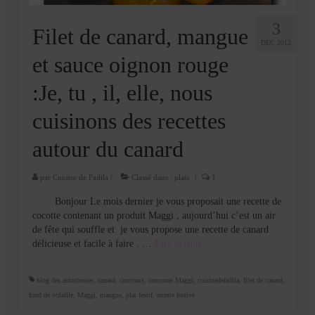
3
Filet de canard, mangue
DÉC 2012
et sauce oignon rouge
:Je, tu , il, elle, nous
cuisinons des recettes
autour du canard
par
Cuisine de Fadila
|
Classé dans :
plats
|
1
Bonjour Le mois dernier je vous proposait une recette de
cocotte contenant un produit Maggi , aujourd’hui c’est un air
de fête qui souffle et je vous propose une recette de canard
délicieuse et facile à faire . …
Lire la suite­­
blog des astucieuses
,
canard
,
concours
,
concours Maggi
,
cuisinedefadila
,
filet de canard
,
fond de volaille
,
Maggi
,
mangue
,
plat festif
,
recette festive