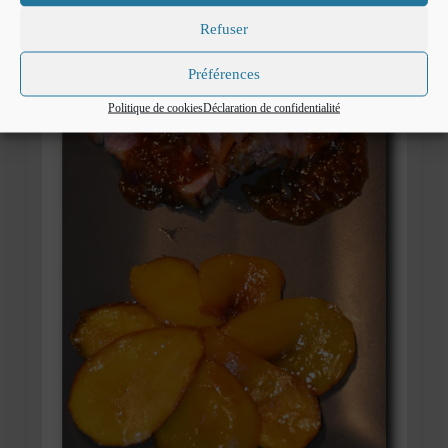
aiguillette de poulet
,
concours
,
concours Maggi
,
cuisinedefadila
,
cœur de fond de veau
,
Refuser
Maggi
,
sauce orange sanguine
Préférences
Politique de cookies
Déclaration de confidentialité