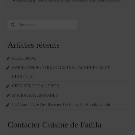
concours Maggi
,
légumes
,
poireaux
,
poisson
,
tartes terrines Maggi
,
terrine de poisson
Rechercher
:
Articles récents
POKE BOWL
BARRE ÉNERGÉTIQUE DATTES CACAHUÈTES ET
CHOCOLAT
CROUSTI-CUP AU THON
H’RIRA AUX AMANDES
Le Grand Livre Des Recettes Du Ramadan Ebook Gratuit
Contacter Cuisine de Fadila