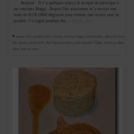
Bonjour Il y’a quelques jours j’ai accepté de participer à
un concours Maggi . Requia Des astucieuses m’a envoyé une
boite de KUB OR® dégraissé pour réaliser une recette avec ce
produit. J’a cogité pendant des …
Lire la suite­­
asperge verte
,
asperges vertes
,
concours
,
concours Maggi
,
cuisinedefadila
,
galette de risotto
frite
,
gambas sautée
,
KUB OR® dégraissé
,
Kubor
,
kubor dégraissé
,
Maggi
,
risotto au safran
,
safran
,
sauce au safran