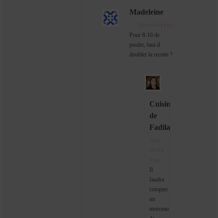
Madeleine
2020-10-30
|
Reply
Pour 8-10 de
poulet, faut-il
doubler la recette ?
Cuisine
de
Fadila
2020-
10-30
|
Reply
Il
faudra
compter
un
morceau