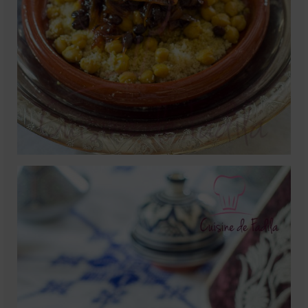
Mignardises
Tartes sucrées
Verrines sucrées
cuisine du monde
Pâtisserie Marocaine
aid
Ramadan
Partenariats
Mentions Légales
Politique de cookies (EU)
Conditions générales