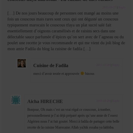
2015-10-27
|
Reply
[…] De nos jours beaucoup de personnes ont mangé au moins une
fois un couscous mais rares sont ceux qui ont dégusté un couscous
typiquement marocain le couscous tfaya un plat sucré salé fait
essentiellement d’oignons caramélisés et de raisins secs dans une
délectable sauce parfumée d’épices qu’on sert avec de l’agneau ou du
poulet une recette je vous recommande et qui me vient du joli blog de
mon amie Fadila du blog la cuisine de fadila […]
Cuisine de Fadila
2015-10-28
|
Reply
merci d’avoir testée et approuvée
bisous
Aicha HIRECHE
2015-10-29
|
Reply
Bonjour, Oh mais c’est un vrai régal ce couscous, à tomber,
personnellement je l’ai déjà préparé après qu’une amie de l’ouest
Algérien nous l’ai fait gouter. Merci à fadila de partager cette belle
recette de la cuisine Marocaine.Allah ya3tik essaha ya lahbiba.