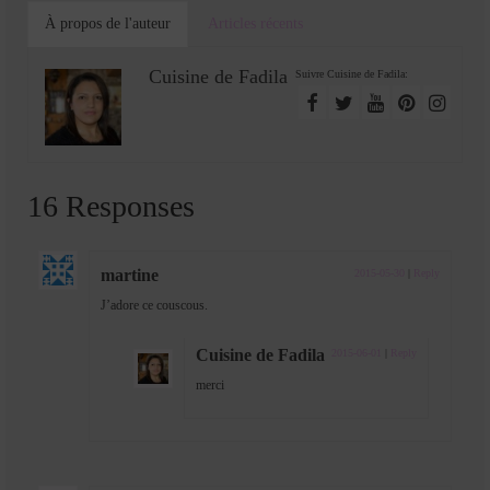
À propos de l'auteur
Articles récents
Cuisine de Fadila
Suivre Cuisine de Fadila:
16 Responses
martine
2015-05-30
|
Reply
J’adore ce couscous.
Cuisine de Fadila
2015-06-01
|
Reply
merci