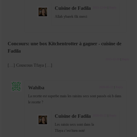
Cuisine de Fadila
2015-12-04
|
Reply
Allah ybarek fik merci
Concours: une box Kitchentrotter à gagner - cuisine de
Fadila
2015-12-10
|
Reply
[…] Couscous Tfaya […]
Wahiba
2020-05-22
|
Reply
La recette est superbe mais les raisins secs sont passés où b dans
le recette ?
Cuisine de Fadila
2020-05-22
|
Reply
Les raisin secs sont dans la
Tfaya c’est bien noté