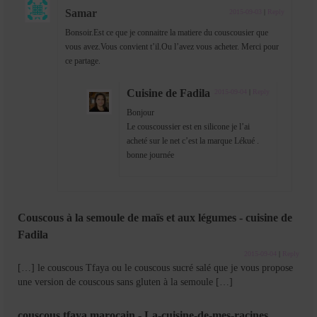
Samar
2015-09-03
|
Reply
Bonsoir.Est ce que je connaitre la matiere du couscousier que
vous avez.Vous convient t’il.Ou l’avez vous acheter. Merci pour
ce partage.
Cuisine de Fadila
2015-09-04
|
Reply
Bonjour
Le couscoussier est en silicone je l’ai
acheté sur le net c’est la marque Lékué .
bonne journée
Couscous à la semoule de maïs et aux légumes - cuisine de
Fadila
2015-09-04
|
Reply
[…] le couscous Tfaya ou le couscous sucré salé que je vous propose
une version de couscous sans gluten à la semoule […]
couscous tfaya marocain - La-cuisine-de-mes-racines