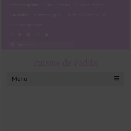
Entrées et apéritifs
plats
desserts
cuisine du monde
Partenariats
Mentions Légales
Politique de cookies (EU)
Conditions générales
Rechercher
:
cuisine de Fadila
Menu
Entrées et apéritifs
Boissons chaudes et froides
salades