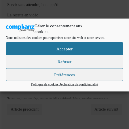
Servir sans attendre, bon appétit.
La recette en vidéo
Gérer le consentement aux
cookies
Nous utilisons des cookies pour optimiser notre site web et notre service.
Accepter
Refuser
Préférences
Couscous
,
Tfaya
,
couscous tfaya
,
Maroc
,
Maghreb
,
cuisine en vidéo,
Politique de cookies
Déclaration de confidentialité
raisin sec
,
cuisine du maghreb,
repas de fête
,
Ramadan
couscous
,
couscous tfaya
,
cuisine de fadila
,
cuisine du Maroc
,
ramadan
,
recette maroc
Article précédent
Article suivant