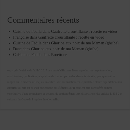
Commentaires récents
Cuisine de Fadila
dans
Gaufrette croustillante : recette en vidéo
Françoise
dans
Gaufrette croustillante : recette en vidéo
Cuisine de Fadila
dans
Ghoriba aux noix de ma Maman (ghriba)
Dane
dans
Ghoriba aux noix de ma Maman (ghriba)
Cuisine de Fadila
dans
Panettone
copyright "cuisine de fadila" 2017 cuisinedefadila.com Toute reproduction, représentation,
modification, publication, adaptation de tout ou partie des éléments du site, quel que soit le
moyen ou le procédé utilisé, est interdite, sauf autorisation écrite préalable. Toute exploitation non
autorisée du site ou de l’un quelconque des éléments qu’il contient sera considérée comme
constitutive d’une contrefaçon et poursuivie conformément aux dispositions des articles L.335-2 et
suivants du Code de Propriété Intellectuelle.