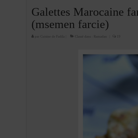
Galettes Marocaine far
(msemen farcie)
par
Cuisine de Fadila
|
Classé dans :
Ramadan
|
19