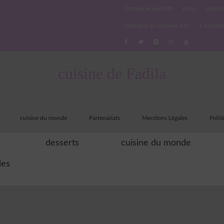
Entrées et apéritifs
plats
dessert
Politique de cookies (EU)
Conditio
cuisine de Fadila
cuisine du monde
Partenariats
Mentions Légales
Polit
desserts
cuisine du monde
les