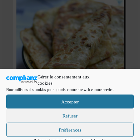
Mignardises
Tartes sucrées
Verrines sucrées
cuisine du monde
Pâtisserie Marocaine
aid
Gérer le consentement aux
Ramadan
cookies
Nous utilisons des cookies pour optimiser notre site web et notre service.
Partenariats
Accepter
Mentions Légales
Refuser
Politique de cookies (EU)
6
Galettes Marocaine
AOÛT 2011
Préférences
Conditions générales
farcie à la viande