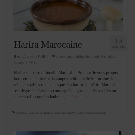
Cookies, biscuits
crème et confiture
dessert à l’assiette
Gâteaux
19
Harira Marocaine
MAI 2016
Gâteaux coquins en pâte à sucre
par
Cuisine de Fadila
|
Classé dans :
cuisine du monde
,
Ramadan
,
Gâteaux de Fête
Soupes
|
11
Harira soupe traditionelle Marocaine Bonjour Je vous propose
Gâteaux d’anniversaire
la recette de la harira, la soupe traditionnelle Marocaine, la
reine des tables ramadanesque. La harira ou h’rira Marocaine
Gâteaux pâte à sucre
est dégustée chaude accompagné de groumandises salées ou
sucrées telles que les batbouts, …
Lire la suite­­
petits gâteaux
Glaces et sorbets
batboute
,
harira
,
hrira
,
msemen
,
ramadan
,
rghayef
,
soupe
,
soupe marocaine
Macarons