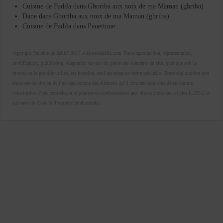
Cuisine de Fadila
dans
Ghoriba aux noix de ma Maman (ghriba)
Dane
dans
Ghoriba aux noix de ma Maman (ghriba)
Cuisine de Fadila
dans
Panettone
copyright "cuisine de fadila" 2017 cuisinedefadila.com Toute reproduction, représentation,
modification, publication, adaptation de tout ou partie des éléments du site, quel que soit le
moyen ou le procédé utilisé, est interdite, sauf autorisation écrite préalable. Toute exploitation non
autorisée du site ou de l’un quelconque des éléments qu’il contient sera considérée comme
constitutive d’une contrefaçon et poursuivie conformément aux dispositions des articles L.335-2 et
suivants du Code de Propriété Intellectuelle.