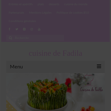
Entrées et apéritifs
plats
desserts
cuisine du monde
Partenariats
Mentions Légales
Politique de cookies (EU)
Conditions générales
Rechercher
:
cuisine de Fadila
Menu
Entrées et apéritifs
Boissons chaudes et froides
salades