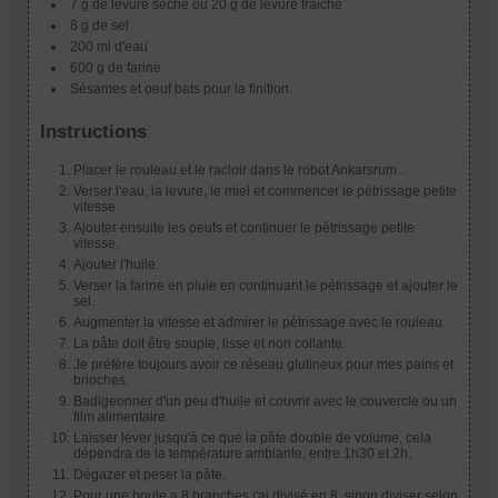
7 g de levure sèche ou 20 g de levure fraiche
8 g de sel
200 ml d'eau
600 g de farine
Sésames et oeuf bats pour la finition.
Instructions
Placer le rouleau et le racloir dans le robot Ankarsrum .
Verser l'eau, la levure, le miel et commencer le pétrissage petite
vitesse.
Ajouter ensuite les oeufs et continuer le pétrissage petite
vitesse.
Ajouter l'huile.
Verser la farine en pluie en continuant le pétrissage et ajouter le
sel.
Augmenter la vitesse et admirer le pétrissage avec le rouleau.
La pâte doit être souple, lisse et non collante.
Je préfère toujours avoir ce réseau glutineux pour mes pains et
brioches.
Badigeonner d'un peu d'huile et couvrir avec le couvercle ou un
film alimentaire.
Laisser lever jusqu'à ce que la pâte double de volume, cela
dépendra de la température ambiante, entre 1h30 et 2h.
Dégazer et peser la pâte.
Pour une boule a 8 branches j'ai divisé en 8, sinon diviser selon