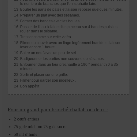
le nombre de branches que l'on souhaite faire.
Bouler les parts de pâtes et laisser reposer quelques minutes.
Préparer un plat avec des sésames.
Former des bandes avec les boules.
Passer de l'eau à l'aide d'un pinceau sur 4 bandes puis les
rouler dans le sésame.
Tresser comme sur cette vidéo.
Filmer ou couvrir avec un linge légèrement humide et laisser
lever encore 1 heure.
Battre un oeuf avec un peu de sel.
Badigeonner les parties non couverte de sésames.
Enfourner dans un four préchauffé à 190 ° pendant 30 à 35
minutes.
Sortir et placer sur une grille.
Filmer pour garder son moelleux .
Bon appétit
Pour un grand pain brioché challah ou deux :
2 oeufs entiers
75 g de miel ou 75 g de sucre
50 ml d’huile