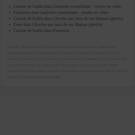
Cuisine de Fadila
dans
Gaufrette croustillante : recette en vidéo
Françoise
dans
Gaufrette croustillante : recette en vidéo
Cuisine de Fadila
dans
Ghoriba aux noix de ma Maman (ghriba)
Dane
dans
Ghoriba aux noix de ma Maman (ghriba)
Cuisine de Fadila
dans
Panettone
copyright "cuisine de fadila" 2017 cuisinedefadila.com Toute reproduction, représentation,
modification, publication, adaptation de tout ou partie des éléments du site, quel que soit le
moyen ou le procédé utilisé, est interdite, sauf autorisation écrite préalable. Toute exploitation non
autorisée du site ou de l’un quelconque des éléments qu’il contient sera considérée comme
constitutive d’une contrefaçon et poursuivie conformément aux dispositions des articles L.335-2 et
suivants du Code de Propriété Intellectuelle.