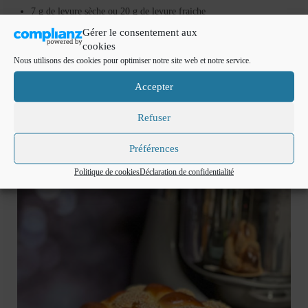
7 g de levure sèche ou 20 g de levure fraiche
8 g de sel
Gérer le consentement aux
cookies
200 ml d’eau
Nous utilisons des cookies pour optimiser notre site web et notre service.
600 g de farine
Sésames et oeuf bats pour la finition.
Accepter
Refuser
Préférences
Politique de cookies
Déclaration de confidentialité