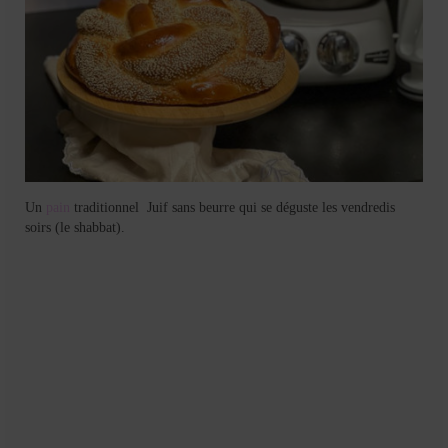
Mignardises
Tartes sucrées
Verrines sucrées
cuisine du monde
Pâtisserie Marocaine
Un
pain
traditionnel Juif sans beurre qui se déguste les vendredis
aid
soirs (le shabbat).
Ramadan
Partenariats
Mentions Légales
Politique de cookies (EU)
Conditions générales