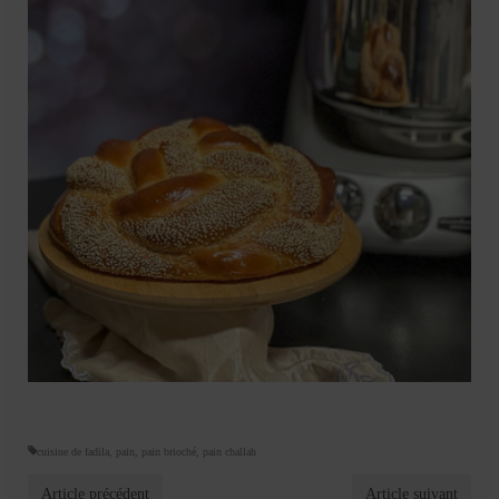
cuisine de fadila
,
pain
,
pain brioché
,
pain challah
Article précédent
Article suivant