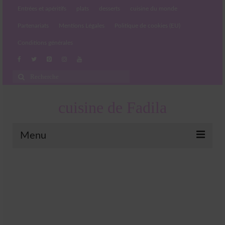
Entrées et apéritifs
plats
desserts
cuisine du monde
Partenariats
Mentions Légales
Politique de cookies (EU)
Conditions générales
Rechercher
:
cuisine de Fadila
Menu
Entrées et apéritifs
Boissons chaudes et froides
salades