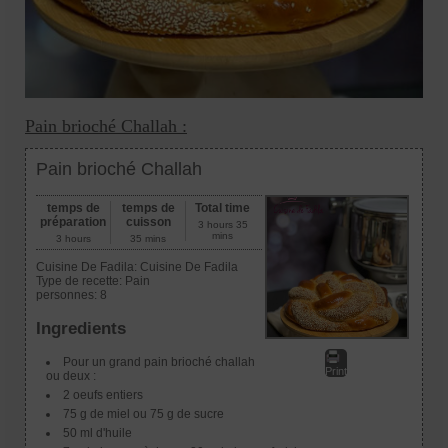
Pain brioché Challah :
Pain brioché Challah
temps de
temps de
Total time
préparation
cuisson
3 hours 35
mins
3 hours
35 mins
Cuisine De Fadila:
Cuisine De Fadila
Type de recette:
Pain
personnes:
8
Ingredients
Pour un grand pain brioché challah
Print
ou deux :
2 oeufs entiers
75 g de miel ou 75 g de sucre
50 ml d'huile