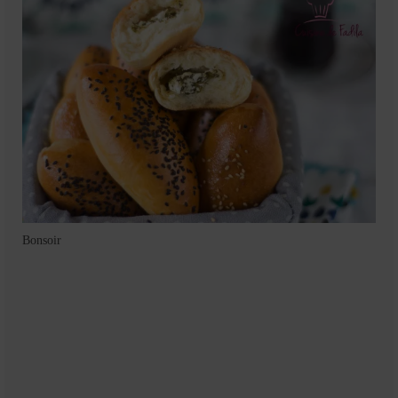
Mignardises
Tartes sucrées
Verrines sucrées
cuisine du monde
Pâtisserie Marocaine
aid
Ramadan
Bonsoir
Partenariats
Mentions Légales
Politique de cookies (EU)
Conditions générales