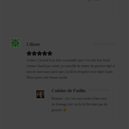
Liliane
2022-03-06
|
Reply
A faire, j’ai testé et je dois reconnaître que c’est très bon froid
comme chaud par contre, je conseille de mettre du gruyère râpé et
non en morceaux parce que j’ai dû le récupérer et le râper à part.
Merci pour cette bonne recette
Cuisine de Fadila
2022-03-06
|
Reply
Bonjour , ici c’est une recette à faire avec
du fromage turc ou de la fêta mais pas du
gruyère