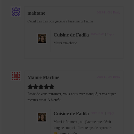
mahtane
2019-11-08
|
Reply
c’était très très bon ,recette à faire merci Fadila
Cuisine de Fadila
2019-11-08
|
Reply
Merci tata chérie
Mamie Martine
2019-11-09
|
Reply
Ravie de vous retrouver, vous nous avez manqué, et vos super
recettes aussi. A bientôt.
Cuisine de Fadila
2019-11-09
|
Reply
Merci infiniment , oui j’avoue que c’était
long ce coup ci . Il est temps de reprendre
bonne soirée