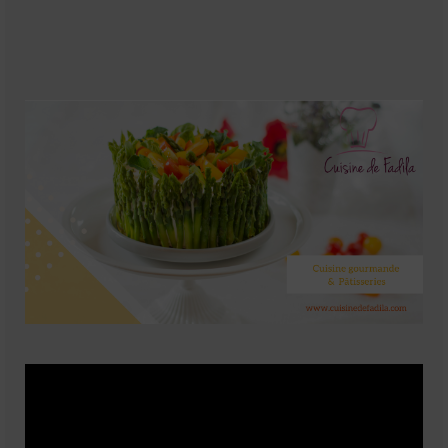
Soupes
Pizzas
cake salé
plats
Pâtes & Riz
Viandes
Grillades
desserts
cakes et cupcakes
Cheesecakes
Confiserie