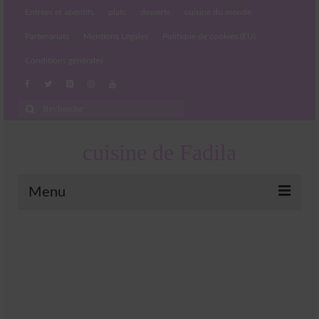
Entrées et apéritifs
plats
desserts
cuisine du monde
Partenariats
Mentions Légales
Politique de cookies (EU)
Conditions générales
Rechercher
:
cuisine de Fadila
Menu
Entrées et apéritifs
Boissons chaudes et froides
salades