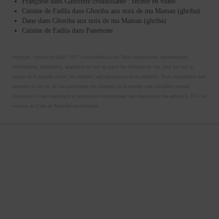
Françoise
dans
Gaufrette croustillante : recette en vidéo
Cuisine de Fadila
dans
Ghoriba aux noix de ma Maman (ghriba)
Dane
dans
Ghoriba aux noix de ma Maman (ghriba)
Cuisine de Fadila
dans
Panettone
copyright "cuisine de fadila" 2017 cuisinedefadila.com Toute reproduction, représentation,
modification, publication, adaptation de tout ou partie des éléments du site, quel que soit le
moyen ou le procédé utilisé, est interdite, sauf autorisation écrite préalable. Toute exploitation non
autorisée du site ou de l’un quelconque des éléments qu’il contient sera considérée comme
constitutive d’une contrefaçon et poursuivie conformément aux dispositions des articles L.335-2 et
suivants du Code de Propriété Intellectuelle.