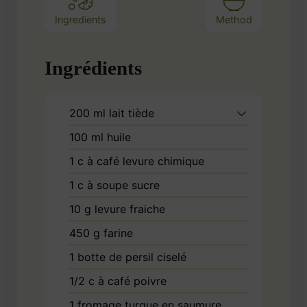
Ingredients
Method
Ingrédients
200
ml
lait tiède
100
ml
huile
1
c à café
levure chimique
1
c à soupe
sucre
10
g
levure fraiche
450
g
farine
1
botte de persil
ciselé
1/2
c à café
poivre
1
fromage
turque en saumure