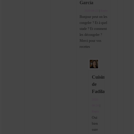
García
2020-08-23
|
Reply
Bonjour peut on les
congeler ? Et à quel
stade ? Et comment
les décongeler ?
Merci pour vos
recettes
Cuisine
de
Fadila
2020-
08-24
|
Reply
Oui
bien
sure