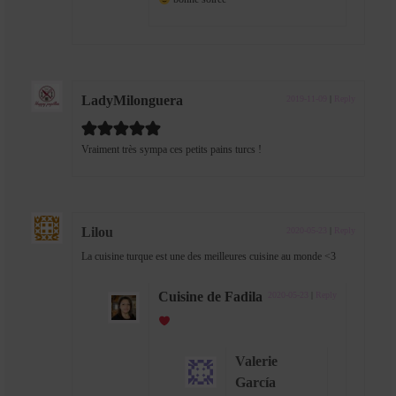
LadyMilonguera
2019-11-09
|
Reply
Vraiment très sympa ces petits pains turcs !
Lilou
2020-05-23
|
Reply
La cuisine turque est une des meilleures cuisine au monde <3
Cuisine de Fadila
2020-05-23
|
Reply
Valerie
García