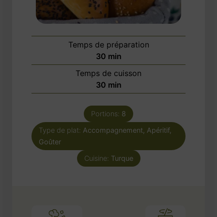
Temps de préparation
minutes
30
min
Temps de cuisson
minutes
30
min
Portions:
8
Type de plat:
Accompagnement, Apéritif,
Goûter
Cuisine:
Turque