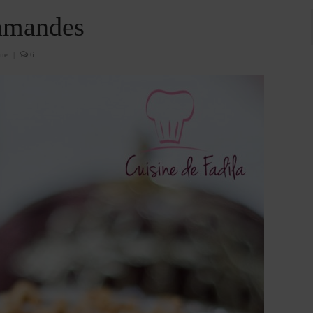
x amandes
ine
|
6