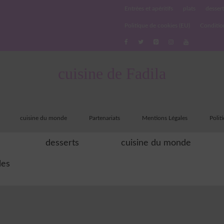
Entrées et apéritifs
plats
dessert
Politique de cookies (EU)
Conditio
cuisine de Fadila
cuisine du monde
Partenariats
Mentions Légales
Polit
desserts
cuisine du monde
les