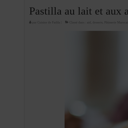
Pastilla au lait et au
par
Cuisine de Fadila
|
Classé dans :
aid
,
desserts
,
Pâtisserie Maroca