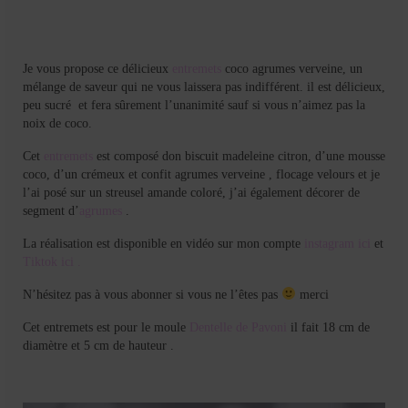
Mignardises
Tartes sucrées
Je vous propose ce délicieux
entremets
coco agrumes verveine, un
Verrines sucrées
mélange de saveur qui ne vous laissera pas indifférent. il est délicieux,
peu sucré et fera sûrement l’unanimité sauf si vous n’aimez pas la
cuisine du monde
noix de coco.
Pâtisserie Marocaine
Cet
entremets
est composé don biscuit madeleine citron, d’une mousse
coco, d’un crémeux et confit agrumes verveine , flocage velours et je
aid
l’ai posé sur un streusel amande coloré, j’ai également décorer de
segment d’
agrumes
.
Ramadan
La réalisation est disponible en vidéo sur mon compte
instagram ici
et
Tiktok ici .
Partenariats
N’hésitez pas à vous abonner si vous ne l’êtes pas
merci
Mentions Légales
Cet entremets est pour le moule
Dentelle de Pavoni
il fait 18 cm de
Politique de cookies (EU)
diamètre et 5 cm de hauteur .
Conditions générales