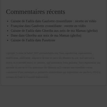
Commentaires récents
Cuisine de Fadila
dans
Gaufrette croustillante : recette en vidéo
Françoise
dans
Gaufrette croustillante : recette en vidéo
Cuisine de Fadila
dans
Ghoriba aux noix de ma Maman (ghriba)
Dane
dans
Ghoriba aux noix de ma Maman (ghriba)
Cuisine de Fadila
dans
Panettone
copyright "cuisine de fadila" 2017 cuisinedefadila.com Toute reproduction, représentation,
modification, publication, adaptation de tout ou partie des éléments du site, quel que soit le
moyen ou le procédé utilisé, est interdite, sauf autorisation écrite préalable. Toute exploitation non
autorisée du site ou de l’un quelconque des éléments qu’il contient sera considérée comme
constitutive d’une contrefaçon et poursuivie conformément aux dispositions des articles L.335-2 et
suivants du Code de Propriété Intellectuelle.