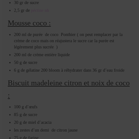
30 gr de sucre
2,5 gr de
péctine nh
Mousse coco :
200 ml de purée de coco Ponthier ( on peut remplacer par la
crème de coco mais on réajustera le sucre car la purée est
légèrement plus sucrée )
200 ml de crème entière liquide
50 g de sucre
6 g de gélatine 200 bloom à réhydrater dans 36 gr d’eau froide
Biscuit madeleine citron et noix de coco
:
100 g d’œufs
85 g de sucre
20 g de miel d’acacia
les zestes d’un demi de citron jaune
75 g de farine