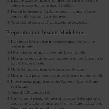
Dans une casserole, chauffer la purée avec l’oeuf et le sucre et
cuire sans cesser de fouetter jusqu’à ébullition.
Hors du feu incorporer la gélatine ramollie . ajouter le beurre
coupé en dés lisser au mixeur plongeant .
Verser dans un cercle de 16 cm et garder au congélateur .
Préparation du biscuit Madeleine :
Faire fondre le beurre dans une casserole jusqu’à obtenir une
couleur noisette.
Filtrer à travers une passoire fine puis laisser refroidir.
Mélanger les œufs avec le sucre, les zestes et le miel. Incorporer la
noix de coco et la farine.
Monter les blancs en neige et les serrer avec le sucre .
Mélanger les 2 préparations puis ajouter le beurre noisette refroidi.
Dresser sur une plaque deux cercles l’un pour l’insert et l’autre
pour la base .
Cuire 15 à 20 minutes à 165 °.
Une fois cuit et refroidi démouler délicatement et découper deux
cercle un de la taille de l entremets 18 cm et l’autre de la taille de
l’insert crémeux 16 cm, aplatir si besoin .