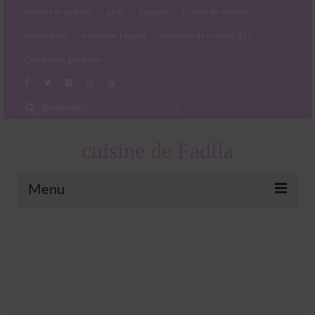
Entrées et apéritifs
plats
desserts
cuisine du monde
Partenariats
Mentions Légales
Politique de cookies (EU)
Conditions générales
Rechercher
:
cuisine de Fadila
Menu
Entrées et apéritifs
Boissons chaudes et froides
salades