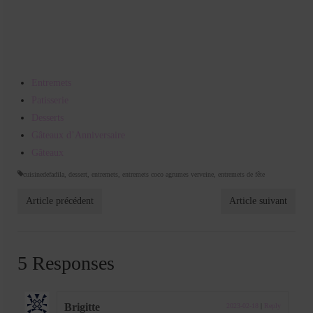
Entremets
Patisserie
Desserts
Gâteaux d’Anniversaire
Gâteaux
cuisinedefadila
,
dessert
,
entremets
,
entremets coco agrumes verveine
,
entremets de fête
Article précédent
Article suivant
5 Responses
Brigitte
2023-02-18
|
Reply