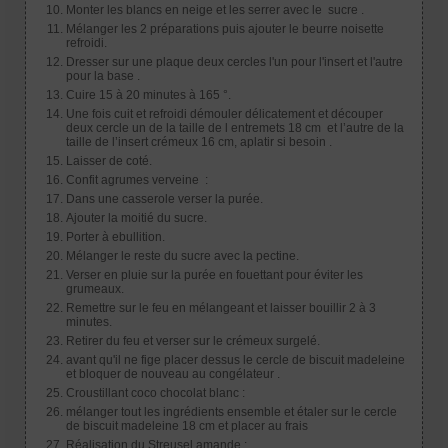
Monter les blancs en neige et les serrer avec le sucre .
Mélanger les 2 préparations puis ajouter le beurre noisette
refroidi.
Dresser sur une plaque deux cercles l'un pour l'insert et l'autre
pour la base .
Cuire 15 à 20 minutes à 165 °.
Une fois cuit et refroidi démouler délicatement et découper
deux cercle un de la taille de l entremets 18 cm et l’autre de la
taille de l’insert crémeux 16 cm, aplatir si besoin .
Laisser de coté.
Confit agrumes verveine :
Dans une casserole verser la purée.
Ajouter la moitié du sucre.
Porter à ebullition.
Mélanger le reste du sucre avec la pectine.
Verser en pluie sur la purée en fouettant pour éviter les
grumeaux.
Remettre sur le feu en mélangeant et laisser bouillir 2 à 3
minutes.
Retirer du feu et verser sur le crémeux surgelé.
avant qu'il ne fige placer dessus le cercle de biscuit madeleine
et bloquer de nouveau au congélateur .
Croustillant coco chocolat blanc :
mélanger tout les ingrédients ensemble et étaler sur le cercle
de biscuit madeleine 18 cm et placer au frais
Réalisation du Streusel amande :