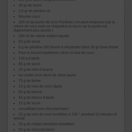
30 gr de sucre
2,5 gr de péctine nh
Mousse coco :
200 ml de purée de coco Ponthier ( on peut remplacer par la
crème de coco mais on réajustera le sucre car la purée est
légèrement plus sucrée )
200 ml de crème entière liquide
50 g de sucre
6 g de gélatine 200 bloom à réhydrater dans 36 gr d'eau froide
Pour le biscuit madeleine citron et noix de coco :
100 g d’œufs
85 g de sucre
20 g de miel d’acacia
les zestes d’un demi de citron jaune
75 g de farine
15 g de noix de coco râpée
85 g de beurre
45 g de blancs d’œufs
15 g de sucre
croustillant coco chocolat blanc :
25 g de noix de coco torréfiées à 150 ° pendant 10 minutes et
refroidi
25 g de crêpes dentelles émiettées
50 g de chocolat blanc