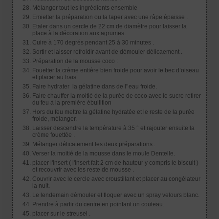
Mélanger tout les ingrédients ensemble
Emietter la préparation ou la taper avec une râpe épaisse .
Etaler dans un cercle de 22 cm de diamètre pour laisser la
place à la décoration aux agrumes.
Cuire à 170 degrés pendant 25 à 30 minutes .
Sortir et laisser refroidir avant de démouler délicaement .
Préparation de la mousse coco :
Fouetter la crème entière bien froide pour avoir le bec d’oiseau
et placer au frais
Faire hydrater la gélatine dans de l'’eau froide.
Faire chauffer la moitié de la purée de coco avec le sucre retirer
du feu à la première ébullition
Hors du feu mettre la gélatine hydratée et le reste de la purée
froide, mélanger.
Laisser descendre la température à 35 ° et rajouter ensuite la
crème fouettée .
Mélanger délicatement les deux préparations .
Verser la moitié de la mousse dans le moule Dentelle.
placer l'insert ( l'insert fait 2 cm de hauteur y compris le biscuit )
et recouvrir avec les reste de mousse .
Couvrir avec le cercle avec croustillant et placer au congélateur
la nuit.
Le lendemain démouler et floquer avec un spray velours blanc.
Prendre à partir du centre en pointant un couteau.
placer sur le streusel .