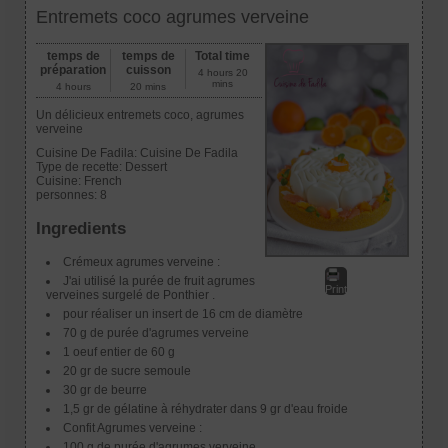
Entremets coco agrumes verveine
temps de
temps de
Total time
préparation
cuisson
4 hours 20
mins
4 hours
20 mins
Un délicieux entremets coco, agrumes
verveine
Cuisine De Fadila:
Cuisine De Fadila
Type de recette:
Dessert
Cuisine:
French
personnes:
8
Ingredients
Crémeux agrumes verveine :
J'ai utilisé la purée de fruit agrumes
Print
verveines surgelé de Ponthier .
pour réaliser un insert de 16 cm de diamètre
70 g de purée d'agrumes verveine
1 oeuf entier de 60 g
20 gr de sucre semoule
30 gr de beurre
1,5 gr de gélatine à réhydrater dans 9 gr d'eau froide
Confit Agrumes verveine :
100 g de purée d'agrumes verveine