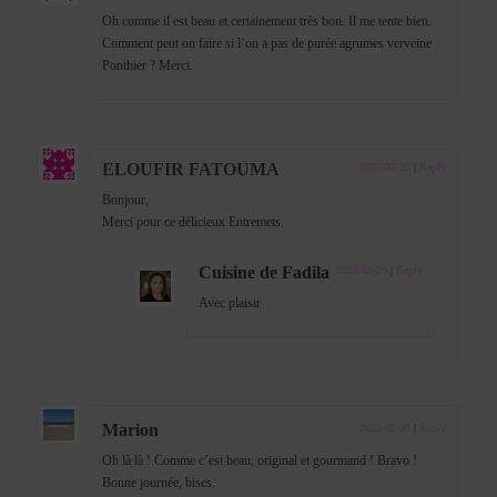
Oh comme il est beau et certainement très bon. Il me tente bien.
Comment peut on faire si l’on a pas de purée agrumes verveine
Ponthier ? Merci.
ELOUFIR FATOUMA
2023-02-20
|
Reply
Bonjour,
Merci pour ce délicieux Entremets.
Cuisine de Fadila
2023-02-20
|
Reply
Avec plaisir
Marion
2023-02-20
|
Reply
Oh là là ! Comme c’est beau, original et gourmand ! Bravo !
Bonne journée, bises.