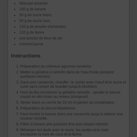
Streusel amande :
100 g de beurre
50 g de sucre blanc
50 g de sucre roux
120 g de poudre d'amandes
120 g de farine
une pincée de fleur de sel
colorant jaune.
Instructions
Préparation du crémeux agrumes verveine :
Mettre la gélatine à ramollir dans de l'eau froide pendant
quelques minutes.
Dans une casserole, chauffer la purée avec l'oeuf et le sucre et
cuire sans cesser de fouetter jusqu'à ébullition.
Hors du feu incorporer la gélatine ramollie . ajouter le beurre
coupé en dés lisser au mixeur plongeant .
Verser dans un cercle de 16 cm et garder au congélateur .
Préparation du biscuit Madeleine :
Faire fondre le beurre dans une casserole jusqu’à obtenir une
couleur noisette.
Filtrer à travers une passoire fine puis laisser refroidir.
Mélanger les œufs avec le sucre, les zestes et le miel.
Incorporer la noix de coco et la farine.