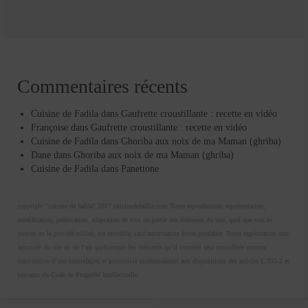
Commentaires récents
Cuisine de Fadila
dans
Gaufrette croustillante : recette en vidéo
Françoise
dans
Gaufrette croustillante : recette en vidéo
Cuisine de Fadila
dans
Ghoriba aux noix de ma Maman (ghriba)
Dane
dans
Ghoriba aux noix de ma Maman (ghriba)
Cuisine de Fadila
dans
Panettone
copyright "cuisine de fadila" 2017 cuisinedefadila.com Toute reproduction, représentation,
modification, publication, adaptation de tout ou partie des éléments du site, quel que soit le
moyen ou le procédé utilisé, est interdite, sauf autorisation écrite préalable. Toute exploitation non
autorisée du site ou de l’un quelconque des éléments qu’il contient sera considérée comme
constitutive d’une contrefaçon et poursuivie conformément aux dispositions des articles L.335-2 et
suivants du Code de Propriété Intellectuelle.