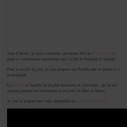
Tout d’abord , je tiens à souhaiter une bonne fête de l’
Aid el Fitr
à
toute la communauté musulmane qui l’a fêté le Vendredi et Samedi.
Pour la recette du jour, je vous propose une Pastilla salé au poulet et à
la moutarde.
La
pastilla
ou bastilla est un plat savoureux et conviviale, qu’on sert
souvent pendant les cérémonies et les jours de fêtes au Maroc.
Je vous ai préparé une vidéo disponible sur
ma chaine Youtube