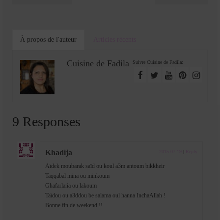
À propos de l'auteur
Articles récents
Cuisine de Fadila
Suivre Cuisine de Fadila:
9 Responses
Khadija
2015-07-19
|
Reply
Aïdek moubarak saïd ou koul a3m antoum bikkheir
Taqqabal mina ou minkoum
Ghafarlańa ou lakoum
Taïdou ou a3ddou be salama oul hanna InchaAllah !
Bonne fin de weekend !!