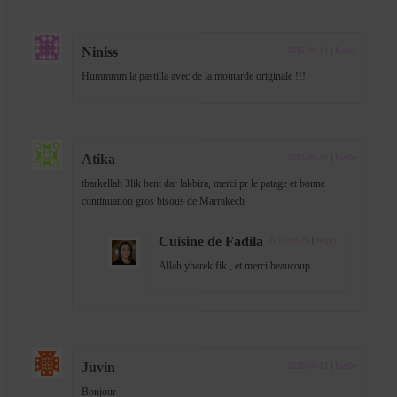
Niniss
2015-08-14
|
Reply
Hummmm la pastilla avec de la moutarde originale !!!
Atika
2015-09-16
|
Reply
tbarkellah 3lik bent dar lakbira, merci pr le patage et bonne
continuation gros bisous de Marrakech
Cuisine de Fadila
2015-09-26
|
Reply
Allah ybarek fik , et merci beaucoup
Juvin
2020-06-13
|
Reply
Bonjour