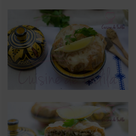
Mignardises
Tartes sucrées
Verrines sucrées
cuisine du monde
Pâtisserie Marocaine
aid
Ramadan
Partenariats
Mentions Légales
Politique de cookies (EU)
Conditions générales