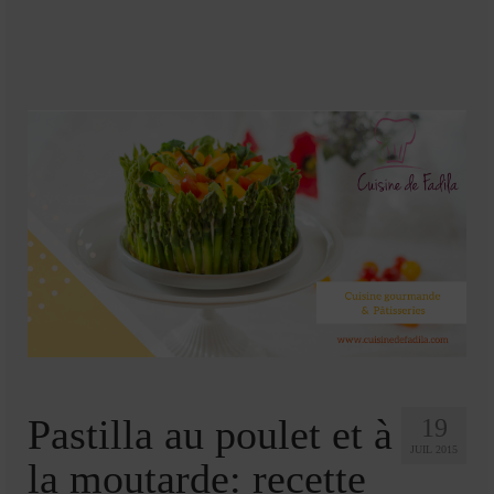
Soupes
Pizzas
cake salé
plats
Pâtes & Riz
Viandes
Grillades
desserts
cakes et cupcakes
Cheesecakes
Pastilla au poulet et à
19
JUIL 2015
Confiserie
la moutarde: recette