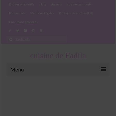
Entrées et apéritifs
plats
desserts
cuisine du monde
Partenariats
Mentions Légales
Politique de cookies (EU)
Conditions générales
Rechercher
:
cuisine de Fadila
Menu
Entrées et apéritifs
Boissons chaudes et froides
salades