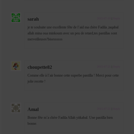
sarah
2015-07-19
|
Reply
je te souhaite une excellente fête de l’aid ma chère Fadila ,taqabal
allah mina oua minkoum avec un peu de retard,tes pastillas sont
merveilleuses!bisessssss
choupette82
2015-07-21
|
Reply
Comme elle à l’air bonne cette superbe pastilla ! Merci pour cette
jolie recette !
Amal
2015-07-21
|
Reply
Bonne fête m’a chére Fadila Allah yitkabal. Une pastilla bien
bonne.