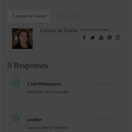
À propos de l'auteur
Articles récents
Cuisine de Fadila
Suivre Cuisine de Fadila:
9 Responses
LadyMilonguera
2014-02-03
|
Reply
Quelle belle idée cette pastilla…
pauline
2014-02-03
|
Reply
Comme ça doit être délicieux!