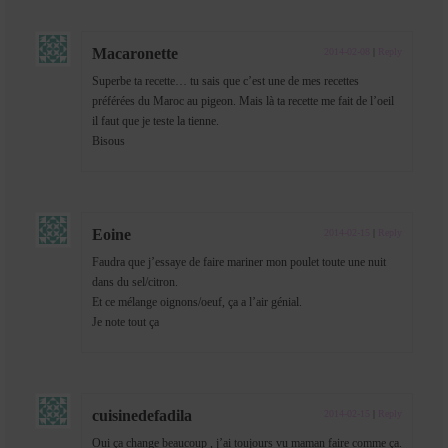
Macaronette
2014-02-08
|
Reply
Superbe ta recette… tu sais que c’est une de mes recettes
préférées du Maroc au pigeon. Mais là ta recette me fait de l’oeil
il faut que je teste la tienne.
Bisous
Eoine
2014-02-15
|
Reply
Faudra que j’essaye de faire mariner mon poulet toute une nuit
dans du sel/citron.
Et ce mélange oignons/oeuf, ça a l’air génial.
Je note tout ça
cuisinedefadila
2014-02-15
|
Reply
Oui ça change beaucoup , j’ai toujours vu maman faire comme ça.