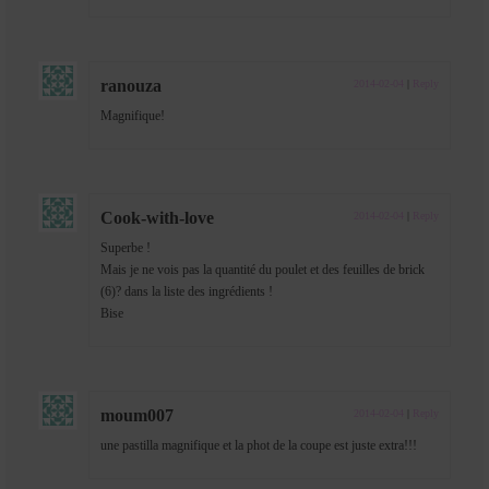
ranouza
2014-02-04
|
Reply
Magnifique!
Cook-with-love
2014-02-04
|
Reply
Superbe !
Mais je ne vois pas la quantité du poulet et des feuilles de brick
(6)? dans la liste des ingrédients !
Bise
moum007
2014-02-04
|
Reply
une pastilla magnifique et la phot de la coupe est juste extra!!!