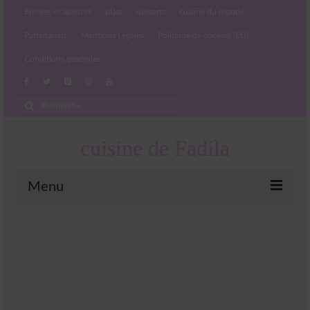
Entrées et apéritifs
plats
desserts
cuisine du monde
Partenariats
Mentions Légales
Politique de cookies (EU)
Conditions générales
Rechercher
:
cuisine de Fadila
Menu
Entrées et apéritifs
Boissons chaudes et froides
salades