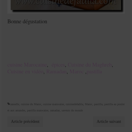
Bonne dégustation
cuisine Marocaine
,
épices
,
Cuisine du Maghreb
,
Cuisine en vidéo
,
Ramadan
,
Maroc
,
pastilla
cannelle
,
cuisine du Maroc
,
cuisine marocaine
,
cuisinedefadila
,
Maroc
,
pastilla
,
pastilla au poulet
et aux amandes
,
pastilla marocaine
,
ramadan
,
saveurs du monde
Article précédent
Article suivant