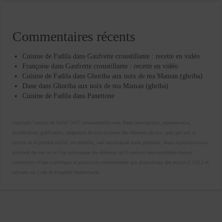
Commentaires récents
Cuisine de Fadila
dans
Gaufrette croustillante : recette en vidéo
Françoise
dans
Gaufrette croustillante : recette en vidéo
Cuisine de Fadila
dans
Ghoriba aux noix de ma Maman (ghriba)
Dane
dans
Ghoriba aux noix de ma Maman (ghriba)
Cuisine de Fadila
dans
Panettone
copyright "cuisine de fadila" 2017 cuisinedefadila.com Toute reproduction, représentation,
modification, publication, adaptation de tout ou partie des éléments du site, quel que soit le
moyen ou le procédé utilisé, est interdite, sauf autorisation écrite préalable. Toute exploitation non
autorisée du site ou de l’un quelconque des éléments qu’il contient sera considérée comme
constitutive d’une contrefaçon et poursuivie conformément aux dispositions des articles L.335-2 et
suivants du Code de Propriété Intellectuelle.