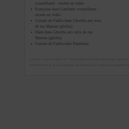
croustillante : recette en vidéo
Françoise
dans
Gaufrette croustillante :
recette en vidéo
Cuisine de Fadila
dans
Ghoriba aux noix
de ma Maman (ghriba)
Dane
dans
Ghoriba aux noix de ma
Maman (ghriba)
Cuisine de Fadila
dans
Panettone
copyright "cuisine de fadila" 2017 cuisinedefadila.com Toute reproduction, représentatio
autorisée du site ou de l’un quelconque des éléments qu’il contient sera considérée c