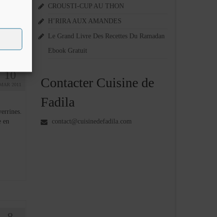
CROUSTI-CUP AU THON
H’RIRA AUX AMANDES
Le Grand Livre Des Recettes Du Ramadan
Ebook Gratuit
10
Contacter Cuisine de
MAR 2011
Fadila
errines.
e en
contact@cuisinedefadila.com