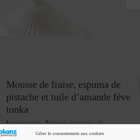
Mousse de fraise, espuma de
pistache et tuile d’amande fève
tonka
par
Cuisine de Fadila
|
Classé dans :
Verrines sucrées
|
5
Un dessert frais et léger. C’est la même recette que mon bavarois aux Fra
Gérer le consentement aux cookies
en divisant les quantité par deux . Ingrédients pour 6 grandes verrines : 25