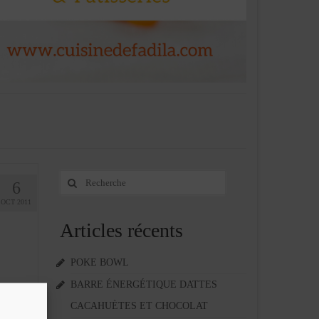
Rechercher
6
:
OCT 2011
Articles récents
POKE BOWL
BARRE ÉNERGÉTIQUE DATTES
ise ici
CACAHUÈTES ET CHOCOLAT
0 g de