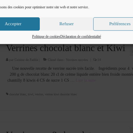
fraise 3 feuilles de gélatine 20 cl …
Lire la suite­­
isons des cookies pour optimiser notre site web et notre service.
espuma pistache
,
fève tonka
,
mousse de fraise
,
pâte de pistache
Accepter
Refuser
Préférences
Politique de cookies
Déclaration de confidentialité
Verrines chocolat blanc et Kiwi
par
Cuisine de Fadila
|
Classé dans :
Verrines sucrées
|
14
Une nouvelle recette de verrine sucrée très facile. Ingrédients pour 4 v
200 g de chocolat blanc 20 cl de crème liquide entière bien froide monté
chantilly 8 kiwis 4 CS de sucre 1 CS …
Lire la suite­­
chocolat blanc
,
kiwi
,
verrine
,
verrine kiwi chocolat blanc