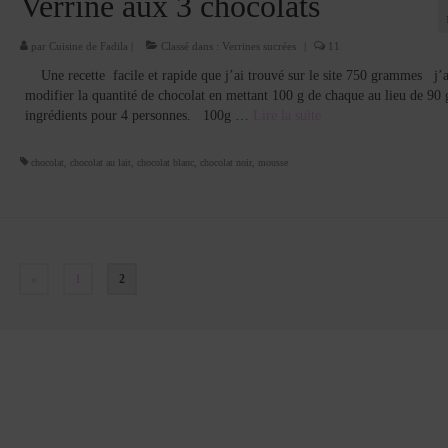
Verrine aux 3 chocolats
par
Cuisine de Fadila
|
Classé dans :
Verrines sucrées
|
11
Une recette facile et rapide que j’ai trouvé sur le site 750 grammes j’ai
modifier la quantité de chocolat en mettant 100 g de chaque au lieu de 90
ingrédients pour 4 personnes. 100g …
Lire la suite­­
chocolat
,
chocolat au lait
,
chocolat blanc
,
chocolat noir
,
mousse
«
1
2