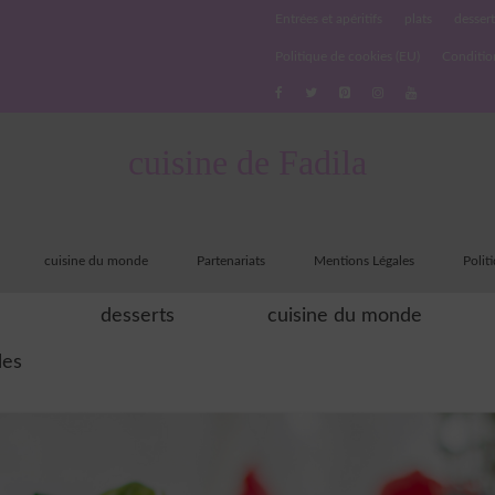
Entrées et apéritifs
plats
dessert
Politique de cookies (EU)
Conditio
cuisine de Fadila
cuisine du monde
Partenariats
Mentions Légales
Polit
desserts
cuisine du monde
les