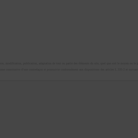
n, modification, publication, adaptation de tout ou partie des éléments du site, quel que soit le moyen ou le proc
omme constitutive d’une contrefaçon et poursuivie conformément aux dispositions des articles L.335-2 et suivants