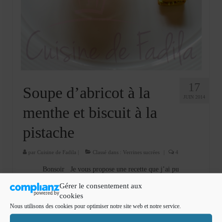
Cookies, biscuits
crème et confiture
dessert à l’assiette
Gâteaux
Gâteaux coquins en pâte à sucre
17
Soupe d’abricot à la
JUIN 2014
Gâteaux de Fête
menthe et biscuit à la
Gâteaux d’anniversaire
pistache
Gâteaux pâte à sucre
par
Cuisine de Fadila
|
Classé dans :
Verrines sucrées
|
4
petits gâteaux
Bonsoir Je vous propose une recette que j’ai pu
déguster dans un restaurant gastronomique , et je me rappelle
Glaces et sorbets
Gérer le consentement aux
toujours de ce goût d’abricot mélangé à la menthe , surmonté
cookies
de blanc en neige …
Lire la suite­­
Macarons
Nous utilisons des cookies pour optimiser notre site web et notre service.