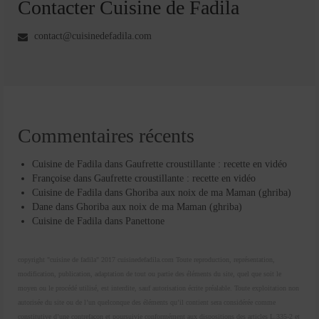
Contacter Cuisine de Fadila
contact@cuisinedefadila.com
Commentaires récents
Cuisine de Fadila
dans
Gaufrette croustillante : recette en vidéo
Françoise
dans
Gaufrette croustillante : recette en vidéo
Cuisine de Fadila
dans
Ghoriba aux noix de ma Maman (ghriba)
Dane
dans
Ghoriba aux noix de ma Maman (ghriba)
Cuisine de Fadila
dans
Panettone
copyright "cuisine de fadila" 2017 cuisinedefadila.com Toute reproduction, représentation,
modification, publication, adaptation de tout ou partie des éléments du site, quel que soit le
moyen ou le procédé utilisé, est interdite, sauf autorisation écrite préalable. Toute exploitation non
autorisée du site ou de l’un quelconque des éléments qu’il contient sera considérée comme
constitutive d’une contrefaçon et poursuivie conformément aux dispositions des articles L.335-2 et