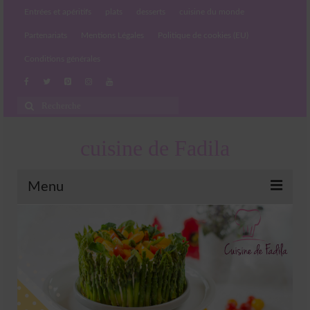
Entrées et apéritifs
plats
desserts
cuisine du monde
Partenariats
Mentions Légales
Politique de cookies (EU)
Conditions générales
Rechercher
:
cuisine de Fadila
Menu
Entrées et apéritifs
Boissons chaudes et froides
salades