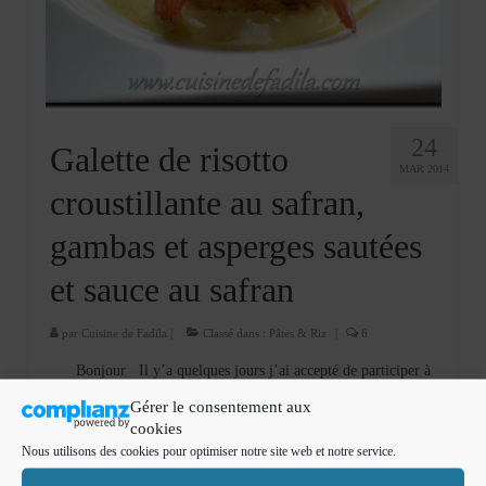
Cookies, biscuits
crème et confiture
dessert à l’assiette
Gâteaux
24
Galette de risotto
MAR 2014
Gâteaux coquins en pâte à sucre
croustillante au safran,
Gâteaux de Fête
gambas et asperges sautées
Gâteaux d’anniversaire
et sauce au safran
Gâteaux pâte à sucre
par
Cuisine de Fadila
|
Classé dans :
Pâtes & Riz
|
6
petits gâteaux
Bonjour Il y’a quelques jours j’ai accepté de participer à
un concours Maggi . Requia Des astucieuses m’a envoyé une
Glaces et sorbets
Gérer le consentement aux
boite de KUB OR® dégraissé pour réaliser une recette avec ce
cookies
produit. J’a cogité pendant des …
Lire la suite­­
Macarons
Nous utilisons des cookies pour optimiser notre site web et notre service.