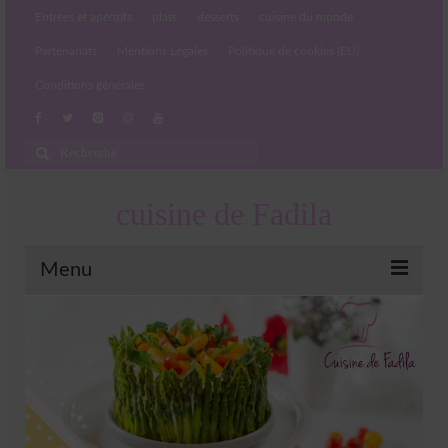
Entrées et apéritifs
plats
desserts
cuisine du monde
Partenariats
Mentions Légales
Politique de cookies (EU)
Conditions générales
Rechercher
:
cuisine de Fadila
Menu
Entrées et apéritifs
Boissons chaudes et froides
salades