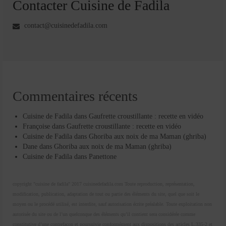
Contacter Cuisine de Fadila
contact@cuisinedefadila.com
Commentaires récents
Cuisine de Fadila
dans
Gaufrette croustillante : recette en vidéo
Françoise
dans
Gaufrette croustillante : recette en vidéo
Cuisine de Fadila
dans
Ghoriba aux noix de ma Maman (ghriba)
Dane
dans
Ghoriba aux noix de ma Maman (ghriba)
Cuisine de Fadila
dans
Panettone
copyright "cuisine de fadila" 2017 cuisinedefadila.com Toute reproduction, représentation,
modification, publication, adaptation de tout ou partie des éléments du site, quel que soit le
moyen ou le procédé utilisé, est interdite, sauf autorisation écrite préalable. Toute exploitation non
autorisée du site ou de l’un quelconque des éléments qu’il contient sera considérée comme
constitutive d’une contrefaçon et poursuivie conformément aux dispositions des articles L.335-2 et