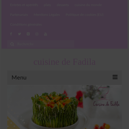
Entrées et apéritifs
plats
desserts
cuisine du monde
Partenariats
Mentions Légales
Politique de cookies (EU)
Conditions générales
Rechercher
:
cuisine de Fadila
Menu
Entrées et apéritifs
Boissons chaudes et froides
salades