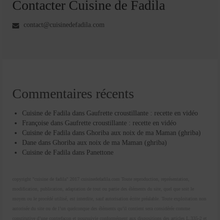
Contacter Cuisine de Fadila
contact@cuisinedefadila.com
Commentaires récents
Cuisine de Fadila
dans
Gaufrette croustillante : recette en vidéo
Françoise
dans
Gaufrette croustillante : recette en vidéo
Cuisine de Fadila
dans
Ghoriba aux noix de ma Maman (ghriba)
Dane
dans
Ghoriba aux noix de ma Maman (ghriba)
Cuisine de Fadila
dans
Panettone
copyright "cuisine de fadila" 2017 cuisinedefadila.com Toute reproduction, représentation,
modification, publication, adaptation de tout ou partie des éléments du site, quel que soit le
moyen ou le procédé utilisé, est interdite, sauf autorisation écrite préalable. Toute exploitation non
autorisée du site ou de l’un quelconque des éléments qu’il contient sera considérée comme
constitutive d’une contrefaçon et poursuivie conformément aux dispositions des articles L.335-2 et