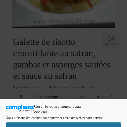
Cookies, biscuits
crème et confiture
dessert à l’assiette
Gâteaux
24
Galette de risotto
MAR 2014
Gâteaux coquins en pâte à sucre
croustillante au safran,
Gâteaux de Fête
gambas et asperges sautées
Gâteaux d’anniversaire
et sauce au safran
Gâteaux pâte à sucre
par
Cuisine de Fadila
|
Classé dans :
Pâtes & Riz
|
6
petits gâteaux
Bonjour Il y’a quelques jours j’ai accepté de participer à
un concours Maggi . Requia Des astucieuses m’a envoyé une
Glaces et sorbets
Gérer le consentement aux
boite de KUB OR® dégraissé pour réaliser une recette avec ce
cookies
produit. J’a cogité pendant des …
Lire la suite­­
Macarons
Nous utilisons des cookies pour optimiser notre site web et notre service.