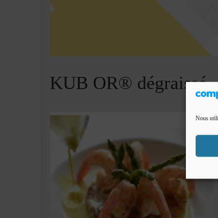
KUB OR® dégraissé
Nous util