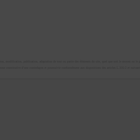
n, modification, publication, adaptation de tout ou partie des éléments du site, quel que soit le moyen ou le proc
omme constitutive d’une contrefaçon et poursuivie conformément aux dispositions des articles L.335-2 et suivants