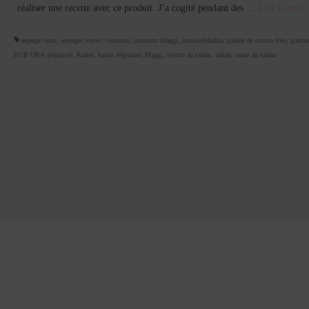
réaliser une recette avec ce produit. J’a cogité pendant des …
Lire la suite­­
asperge verte
,
asperges vertes
,
concours
,
concours Maggi
,
cuisinedefadila
,
galette de risotto frite
,
gambas
KUB OR® dégraissé
,
Kubor
,
kubor dégraissé
,
Maggi
,
risotto au safran
,
safran
,
sauce au safran