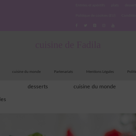
Entrées et apéritifs
plats
dessert
Politique de cookies (EU)
Conditio
cuisine de Fadila
cuisine du monde
Partenariats
Mentions Légales
Polit
desserts
cuisine du monde
les