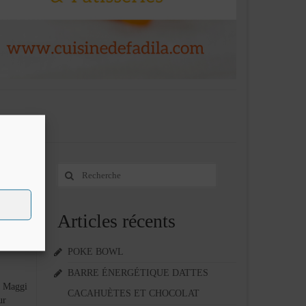
Rechercher
24
:
MAR 2014
Articles récents
POKE BOWL
BARRE ÉNERGÉTIQUE DATTES
s Maggi
CACAHUÈTES ET CHOCOLAT
ur