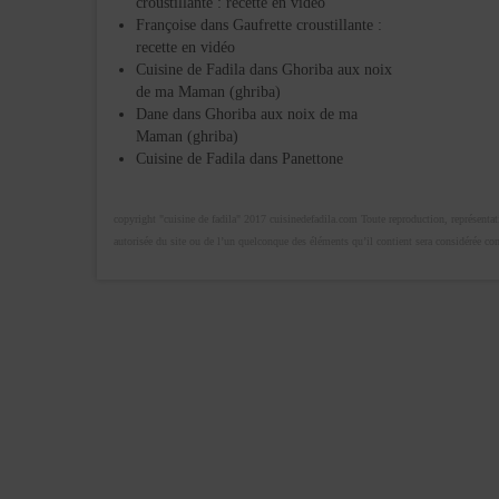
croustillante : recette en vidéo
Françoise
dans
Gaufrette croustillante :
recette en vidéo
Cuisine de Fadila
dans
Ghoriba aux noix
de ma Maman (ghriba)
Dane
dans
Ghoriba aux noix de ma
Maman (ghriba)
Cuisine de Fadila
dans
Panettone
copyright "cuisine de fadila" 2017 cuisinedefadila.com Toute reproduction, représentatio
autorisée du site ou de l’un quelconque des éléments qu’il contient sera considérée c