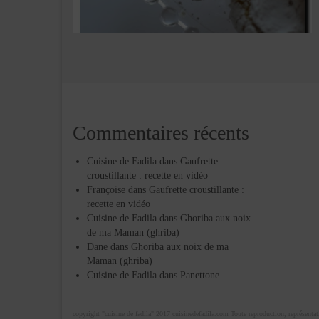
Commentaires récents
Cuisine de Fadila
dans
Gaufrette
croustillante : recette en vidéo
Françoise
dans
Gaufrette croustillante :
recette en vidéo
Cuisine de Fadila
dans
Ghoriba aux noix
de ma Maman (ghriba)
Dane
dans
Ghoriba aux noix de ma
Maman (ghriba)
Cuisine de Fadila
dans
Panettone
copyright "cuisine de fadila" 2017 cuisinedefadila.com Toute reproduction, représentatio