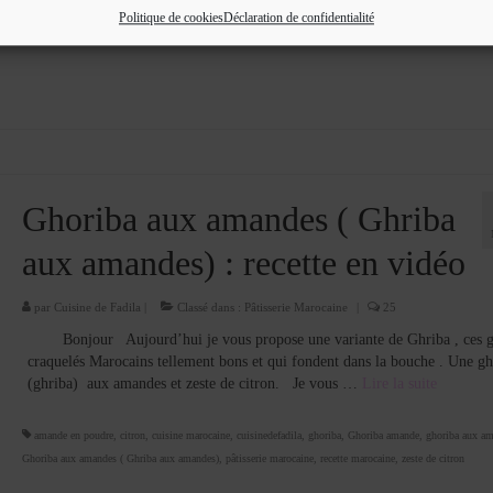
Politique de cookies
Déclaration de confidentialité
Ghoriba aux amandes ( Ghriba
aux amandes) : recette en vidéo
par
Cuisine de Fadila
|
Classé dans :
Pâtisserie Marocaine
|
25
Bonjour Aujourd’hui je vous propose une variante de Ghriba , ces g
craquelés Marocains tellement bons et qui fondent dans la bouche . Une gh
(ghriba) aux amandes et zeste de citron. Je vous …
Lire la suite­­
amande en poudre
,
citron
,
cuisine marocaine
,
cuisinedefadila
,
ghoriba
,
Ghoriba amande
,
ghoriba aux a
Ghoriba aux amandes ( Ghriba aux amandes)
,
pâtisserie marocaine
,
recette marocaine
,
zeste de citron