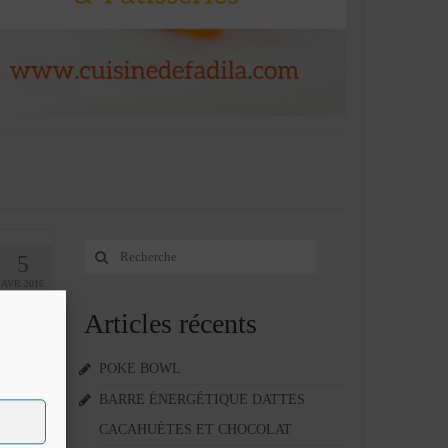
Rechercher
5
:
AVR 2016
8
Articles récents
e coco
é,
POKE BOWL
cettes
BARRE ÉNERGÉTIQUE DATTES
CACAHUÈTES ET CHOCOLAT