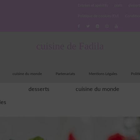
Entrées et apéritifs
plats
dessert
Politique de cookies (EU)
Conditio
cuisine de Fadila
cuisine du monde
Partenariats
Mentions Légales
Polit
desserts
cuisine du monde
les