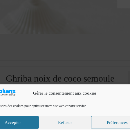
Ghriba noix de coco semoule
par
Cuisine de Fadila
|
Classé dans :
aid
,
Cookies, biscuits
,
cuisine du monde
|
1
Gérer le consentement aux cookies
Ghriba noix de coco semoule Bonjour Je vous propose la Ghriba noix d
semoule , une délicieuse gourmandise Marocaine à déguster à l’heure du th
isons des cookies pour optimiser notre site web et notre service.
économique et très facile à réaliser. Sur le blog vous trouverez plusieurs re
…
Lire la suite­­
Accepter
Refuser
Préférences
biscuit
,
biscuit Marocain
,
ghoriba
,
ghriba
,
ghriba noix de coco et semoule
,
pâtisserie orientale