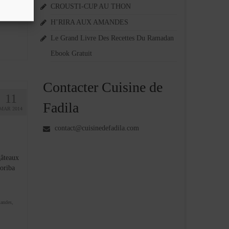
CROUSTI-CUP AU THON
H’RIRA AUX AMANDES
Le Grand Livre Des Recettes Du Ramadan
Ebook Gratuit
Contacter Cuisine de
11
Fadila
MAR 2014
contact@cuisinedefadila.com
âteaux
oriba
mandes
,