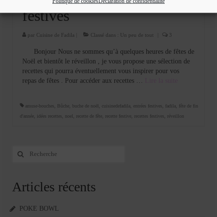
Politique de cookies
Déclaration de confidentialité
DÉC 2013
festives
par
Cuisine de Fadila
|
Classé dans :
Un peu de tout
|
3
Bonjour Nous ne sommes qu’à quelques heures de fêtes de
Noël et bientôt le réveillon , je vous propose une sélection de
recettes qui pourra éventuellement vous inspirer pour vos
repas de fêtes . Pour accéder aux recettes …
Lire la suite­­
amuse-bouches
,
Bûche
,
buche de noël
,
cuisinedefadila
,
entrées festives
,
fadila
,
fête de fin
d'année
,
idées recettes
,
noel
,
recette de fête
,
recette festive
,
recettes festives
,
réveillon
Rechercher
:
Articles récents
POKE BOWL