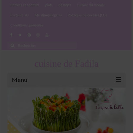
Entrées et apéritifs
plats
desserts
cuisine du monde
Partenariats
Mentions Légales
Politique de cookies (EU)
Conditions générales
Rechercher
:
cuisine de Fadila
Menu
Entrées et apéritifs
Boissons chaudes et froides
salades