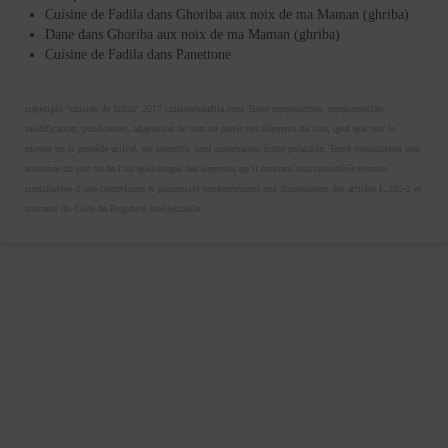
Cuisine de Fadila
dans
Ghoriba aux noix de ma Maman (ghriba)
Dane
dans
Ghoriba aux noix de ma Maman (ghriba)
Cuisine de Fadila
dans
Panettone
copyright "cuisine de fadila" 2017 cuisinedefadila.com Toute reproduction, représentation,
modification, publication, adaptation de tout ou partie des éléments du site, quel que soit le
moyen ou le procédé utilisé, est interdite, sauf autorisation écrite préalable. Toute exploitation non
autorisée du site ou de l’un quelconque des éléments qu’il contient sera considérée comme
constitutive d’une contrefaçon et poursuivie conformément aux dispositions des articles L.335-2 et
suivants du Code de Propriété Intellectuelle.