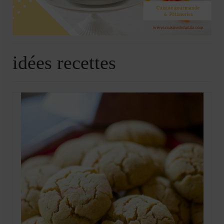
Soupes
Pizzas
cake salé
idées recettes
plats
Pâtes & Riz
Viandes
Grillades
desserts
cakes et cupcakes
Cheesecakes
Confiserie