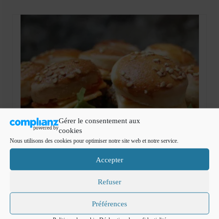
Mignardises
Tartes sucrées
Verrines sucrées
cuisine du monde
Pâtisserie Marocaine
aid
Gérer le consentement aux
Ramadan
cookies
Nous utilisons des cookies pour optimiser notre site web et notre service.
Partenariats
Accepter
Mentions Légales
Refuser
Politique de cookies (EU)
Conditions générales
Préférences
23
Selection de recettes