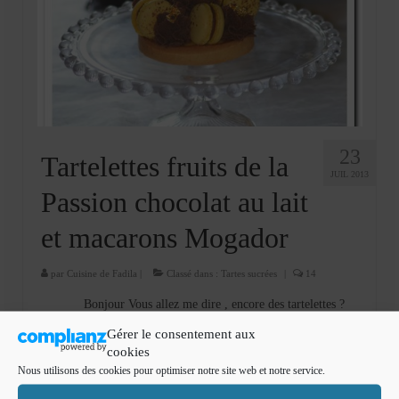
Cookies, biscuits
crème et confiture
dessert à l’assiette
Gâteaux
Gâteaux coquins en pâte à sucre
23
Tartelettes fruits de la
JUIL 2013
Gâteaux de Fête
Passion chocolat au lait
Gâteaux d’anniversaire
et macarons Mogador
Gâteaux pâte à sucre
par
Cuisine de Fadila
|
Classé dans :
Tartes sucrées
|
14
petits gâteaux
Bonjour Vous allez me dire , encore des tartelettes ?
Oui je sais c’est le dessert le plus consommé pendant la
Glaces et sorbets
Gérer le consentement aux
période du ramadan , je préfère les tartes au fruits acidulés
cookies
parce que …
Lire la suite­­
Macarons
Nous utilisons des cookies pour optimiser notre site web et notre service.