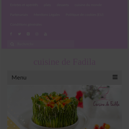
Entrées et apéritifs
plats
desserts
cuisine du monde
Partenariats
Mentions Légales
Politique de cookies (EU)
Conditions générales
Rechercher
:
cuisine de Fadila
Menu
Entrées et apéritifs
Boissons chaudes et froides
salades