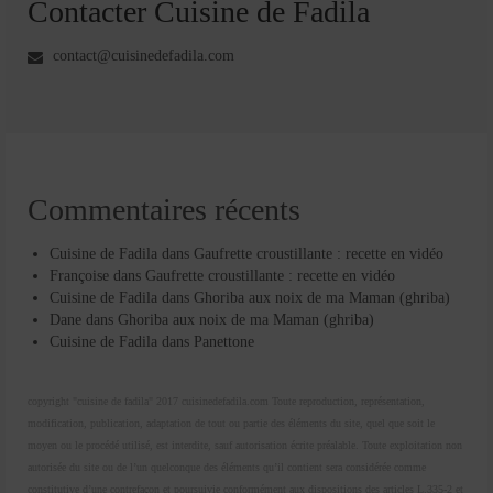
Contacter Cuisine de Fadila
contact@cuisinedefadila.com
Commentaires récents
Cuisine de Fadila
dans
Gaufrette croustillante : recette en vidéo
Françoise
dans
Gaufrette croustillante : recette en vidéo
Cuisine de Fadila
dans
Ghoriba aux noix de ma Maman (ghriba)
Dane
dans
Ghoriba aux noix de ma Maman (ghriba)
Cuisine de Fadila
dans
Panettone
copyright "cuisine de fadila" 2017 cuisinedefadila.com Toute reproduction, représentation,
modification, publication, adaptation de tout ou partie des éléments du site, quel que soit le
moyen ou le procédé utilisé, est interdite, sauf autorisation écrite préalable. Toute exploitation non
autorisée du site ou de l’un quelconque des éléments qu’il contient sera considérée comme
constitutive d’une contrefaçon et poursuivie conformément aux dispositions des articles L.335-2 et