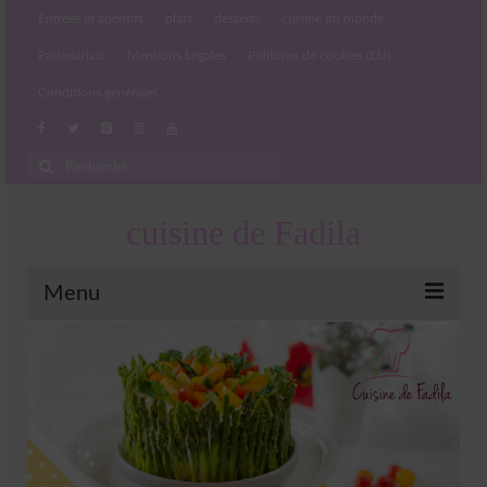
Entrées et apéritifs
plats
desserts
cuisine du monde
Partenariats
Mentions Légales
Politique de cookies (EU)
Conditions générales
Rechercher
:
cuisine de Fadila
Menu
Entrées et apéritifs
Boissons chaudes et froides
salades