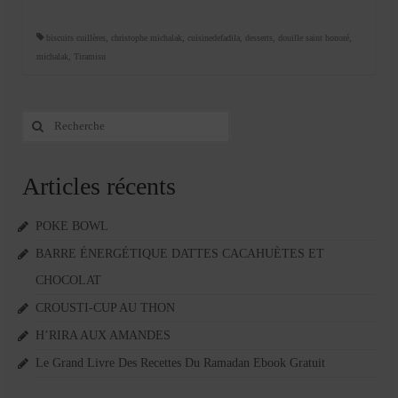
biscuits cuillères
,
christophe michalak
,
cuisinedefadila
,
desserts
,
douille saint honoré
,
michalak
,
Tiramisu
Rechercher
:
Articles récents
POKE BOWL
BARRE ÉNERGÉTIQUE DATTES CACAHUÈTES ET
CHOCOLAT
CROUSTI-CUP AU THON
H’RIRA AUX AMANDES
Le Grand Livre Des Recettes Du Ramadan Ebook Gratuit