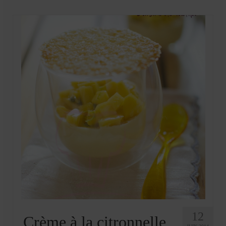
Mignardises
Tartes sucrées
Verrines sucrées
cuisine du monde
Pâtisserie Marocaine
aid
Ramadan
Partenariats
Mentions Légales
Politique de cookies (EU)
Conditions générales
12
Crème à la citronnelle