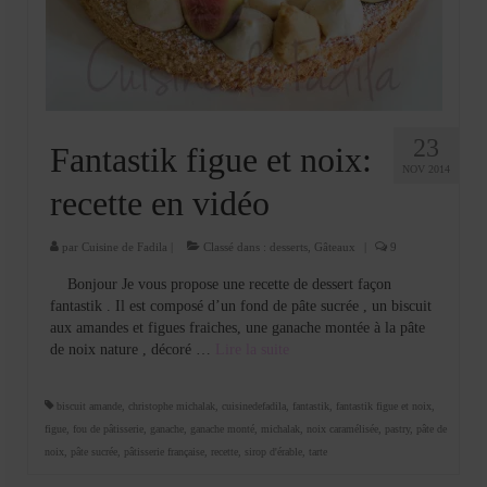
Cookies, biscuits
crème et confiture
dessert à l’assiette
Gâteaux
23
Fantastik figue et noix:
NOV 2014
Gâteaux coquins en pâte à sucre
recette en vidéo
Gâteaux de Fête
par
Cuisine de Fadila
|
Classé dans :
desserts
,
Gâteaux
|
9
Gâteaux d’anniversaire
Bonjour Je vous propose une recette de dessert façon
fantastik . Il est composé d’un fond de pâte sucrée , un biscuit
Gâteaux pâte à sucre
aux amandes et figues fraiches, une ganache montée à la pâte
de noix nature , décoré …
Lire la suite­­
petits gâteaux
Glaces et sorbets
biscuit amande
,
christophe michalak
,
cuisinedefadila
,
fantastik
,
fantastik figue et noix
,
figue
,
fou de pâtisserie
,
ganache
,
ganache monté
,
michalak
,
noix caramélisée
,
pastry
,
pâte de
Macarons
noix
,
pâte sucrée
,
pâtisserie française
,
recette
,
sirop d'érable
,
tarte