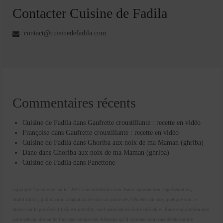
Contacter Cuisine de Fadila
contact@cuisinedefadila.com
Commentaires récents
Cuisine de Fadila
dans
Gaufrette croustillante : recette en vidéo
Françoise
dans
Gaufrette croustillante : recette en vidéo
Cuisine de Fadila
dans
Ghoriba aux noix de ma Maman (ghriba)
Dane
dans
Ghoriba aux noix de ma Maman (ghriba)
Cuisine de Fadila
dans
Panettone
copyright "cuisine de fadila" 2017 cuisinedefadila.com Toute reproduction, représentation,
modification, publication, adaptation de tout ou partie des éléments du site, quel que soit le
moyen ou le procédé utilisé, est interdite, sauf autorisation écrite préalable. Toute exploitation non
autorisée du site ou de l’un quelconque des éléments qu’il contient sera considérée comme