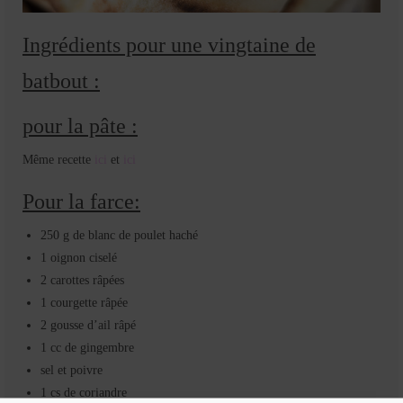
Ingrédients pour une vingtaine de
batbout :
pour la pâte :
Même recette
ici
et
ici
Pour la farce:
250 g de blanc de poulet haché
1 oignon ciselé
2 carottes râpées
1 courgette râpée
2 gousse d’ail râpé
1 cc de gingembre
sel et poivre
1 cs de coriandre