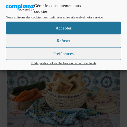
1 cs de persil ciselé
Gérer le consentement aux
cookies
huile d’olive
Nous utilisons des cookies pour optimiser notre site web et notre service.
Préparation de la pâte à batbout
Accepter
Comme indiqué ici dans la recette de
mini batbouts
Refuser
Préférences
Politique de cookies
Déclaration de confidentialité