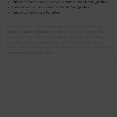
Cuisine de Fadila
dans
Ghoriba aux noix de ma Maman (ghriba)
Dane
dans
Ghoriba aux noix de ma Maman (ghriba)
Cuisine de Fadila
dans
Panettone
copyright "cuisine de fadila" 2017 cuisinedefadila.com Toute reproduction, représentation,
modification, publication, adaptation de tout ou partie des éléments du site, quel que soit le
moyen ou le procédé utilisé, est interdite, sauf autorisation écrite préalable. Toute exploitation non
autorisée du site ou de l’un quelconque des éléments qu’il contient sera considérée comme
constitutive d’une contrefaçon et poursuivie conformément aux dispositions des articles L.335-2 et
suivants du Code de Propriété Intellectuelle.