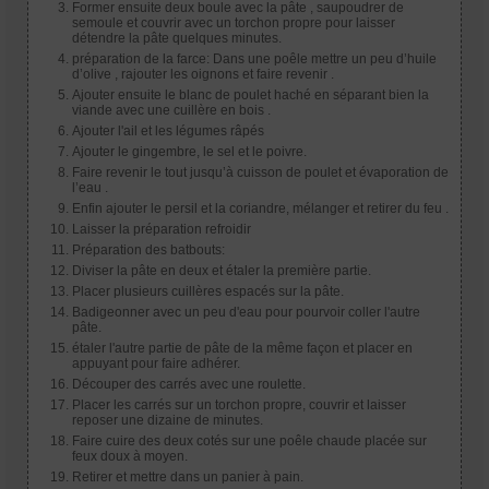
Former ensuite deux boule avec la pâte , saupoudrer de
semoule et couvrir avec un torchon propre pour laisser
détendre la pâte quelques minutes.
préparation de la farce: Dans une poêle mettre un peu d’huile
d’olive , rajouter les oignons et faire revenir .
Ajouter ensuite le blanc de poulet haché en séparant bien la
viande avec une cuillère en bois .
Ajouter l'ail et les légumes râpés
Ajouter le gingembre, le sel et le poivre.
Faire revenir le tout jusqu’à cuisson de poulet et évaporation de
l’eau .
Enfin ajouter le persil et la coriandre, mélanger et retirer du feu .
Laisser la préparation refroidir
Préparation des batbouts:
Diviser la pâte en deux et étaler la première partie.
Placer plusieurs cuillères espacés sur la pâte.
Badigeonner avec un peu d'eau pour pourvoir coller l'autre
pâte.
étaler l'autre partie de pâte de la même façon et placer en
appuyant pour faire adhérer.
Découper des carrés avec une roulette.
Placer les carrés sur un torchon propre, couvrir et laisser
reposer une dizaine de minutes.
Faire cuire des deux cotés sur une poêle chaude placée sur
feux doux à moyen.
Retirer et mettre dans un panier à pain.