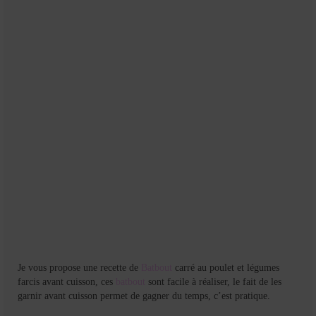
Mignardises
Tartes sucrées
Verrines sucrées
cuisine du monde
Pâtisserie Marocaine
aid
Ramadan
Partenariats
Mentions Légales
Politique de cookies (EU)
Je vous propose une recette de
Batbout
carré au poulet et légumes
farcis avant cuisson, ces
batbout
sont facile à réaliser, le fait de les
Conditions générales
garnir avant cuisson permet de gagner du temps, c’est pratique.