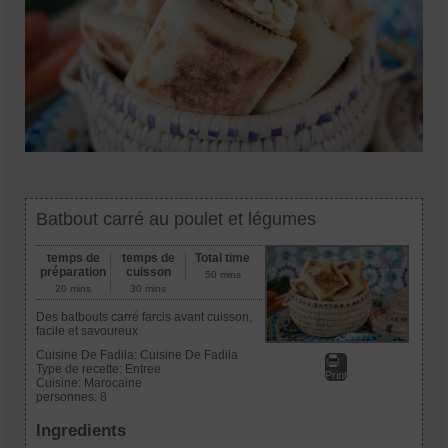
Batbout carré au poulet et légumes
temps de
temps de
Total time
préparation
cuisson
50 mins
20 mins
30 mins
Des batbouts carré farcis avant cuisson,
facile et savoureux
Cuisine De Fadila:
Cuisine De Fadila
Type de recette:
Entree
Print
Cuisine:
Marocaine
personnes:
8
Ingredients