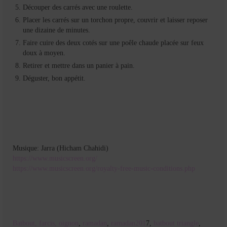
Découper des carrés avec une roulette.
Placer les carrés sur un torchon propre, couvrir et laisser reposer
une dizaine de minutes.
Faire cuire des deux cotés sur une poêle chaude placée sur feux
doux à moyen.
Retirer et mettre dans un panier à pain.
Déguster, bon appétit.
Musique: Jarra (Hicham Chahidi)
https://www.musicscreen.org/
https://www.musicscreen.org/royalty-free-music-conditions.php
Batbout,
farcis,
oignon
,
ramadan
,
ramadan201
7,
batbout triangle
,