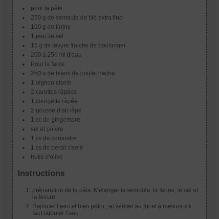
pour la pâte :
250 g de semoule de blé extra fine
100 g de farine
1 peu de sel
15 g de levure fraiche de boulanger
200 à 250 ml d'eau
Pour la farce:
250 g de blanc de poulet haché
1 oignon ciselé
2 carottes râpées
1 courgette râpée
2 gousse d’ail râpé
1 cc de gingembre
sel et poivre
1 cs de coriandre
1 cs de persil ciselé
huile d'olive
Instructions
préparation de la pâte :Mélanger la semoule, la farine, le sel et
la levure
Rajouter l’eau et bien pétrir , et vérifier au fur et à mesure s’il
faut rajouter l’eau .