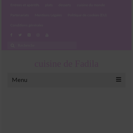
Entrées et apéritifs
plats
desserts
cuisine du monde
Partenariats
Mentions Légales
Politique de cookies (EU)
Conditions générales
Rechercher
:
cuisine de Fadila
Menu
Entrées et apéritifs
Boissons chaudes et froides
salades