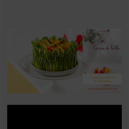
Soupes
Pizzas
cake salé
plats
Pâtes & Riz
Viandes
Grillades
desserts
cakes et cupcakes
Cheesecakes
Confiserie