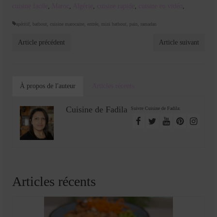
cuisine facile
,
Maroc
,
Algérie
,
cuisine rapide
,
cuisine en vidéo
,
apéritif
,
batbout
,
cuisine marocaine
,
entrée
,
mini batbout
,
pain
,
ramadan
Article précédent
Article suivant
À propos de l'auteur
Articles récents
Cuisine de Fadila
Suivre Cuisine de Fadila:
Articles récents