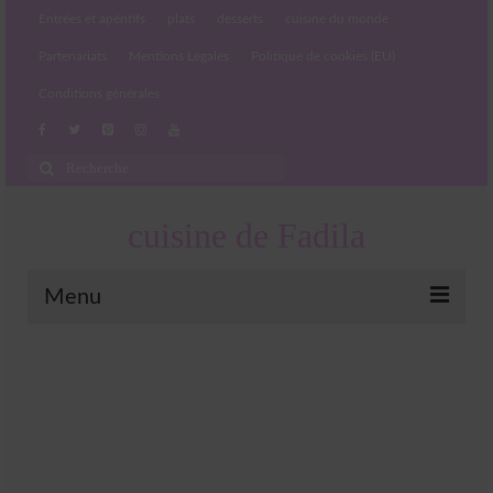
Entrées et apéritifs
plats
desserts
cuisine du monde
Partenariats
Mentions Légales
Politique de cookies (EU)
Conditions générales
Rechercher
:
cuisine de Fadila
Menu
Entrées et apéritifs
Boissons chaudes et froides
salades