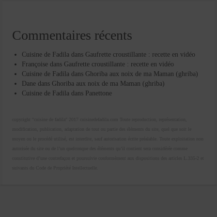
Commentaires récents
Cuisine de Fadila
dans
Gaufrette croustillante : recette en vidéo
Françoise
dans
Gaufrette croustillante : recette en vidéo
Cuisine de Fadila
dans
Ghoriba aux noix de ma Maman (ghriba)
Dane
dans
Ghoriba aux noix de ma Maman (ghriba)
Cuisine de Fadila
dans
Panettone
copyright "cuisine de fadila" 2017 cuisinedefadila.com Toute reproduction, représentation,
modification, publication, adaptation de tout ou partie des éléments du site, quel que soit le
moyen ou le procédé utilisé, est interdite, sauf autorisation écrite préalable. Toute exploitation non
autorisée du site ou de l’un quelconque des éléments qu’il contient sera considérée comme
constitutive d’une contrefaçon et poursuivie conformément aux dispositions des articles L.335-2 et
suivants du Code de Propriété Intellectuelle.