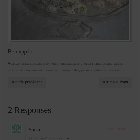
Bon appétit
Calisson d'aix
,
calissons
,
citron confit
,
cuisinedefadila
,
Ghoriba amande pistache
,
ghoriba
calisson
,
ghoribas amandes
,
melon confit
,
orange confite
,
pâtisserie
,
pâtisserie marocaine
Article précédent
Article suivant
2 Responses
Soria
2013-08-07
|
Reply
j’aime trop ! ton trio déchire