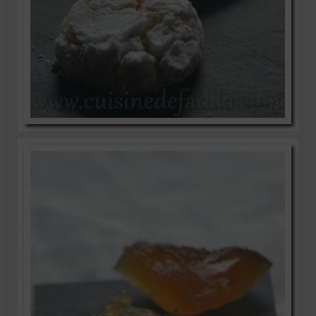
Mignardises
Tartes sucrées
Verrines sucrées
cuisine du monde
Pâtisserie Marocaine
aid
Ramadan
Partenariats
Mentions Légales
Politique de cookies (EU)
Conditions générales