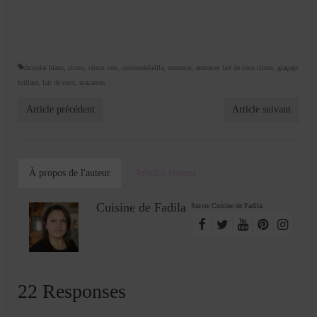
chocolat blanc
,
citron
,
citron vert
,
cuisinedefadila
,
entremet
,
entremet lait de coco citron
,
glaçage
brillant
,
lait de coco
,
macarons
Article précédent
Article suivant
À propos de l'auteur
Articles récents
Cuisine de Fadila
Suivre Cuisine de Fadila:
22 Responses