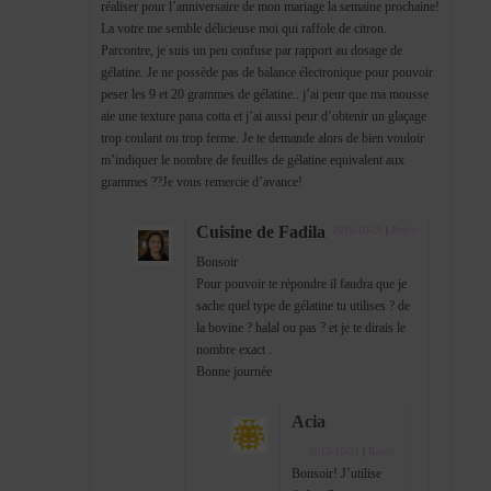
réaliser pour l’anniversaire de mon mariage la semaine prochaine!
La votre me semble délicieuse moi qui raffole de citron.
Parcontre, je suis un peu confuse par rapport au dosage de
gélatine. Je ne possède pas de balance électronique pour pouvoir
peser les 9 et 20 grammes de gélatine.. j’ai peur que ma mousse
aie une texture pana cotta et j’ai aussi peur d’obtenir un glaçage
trop coulant ou trop ferme. Je te demande alors de bien vouloir
m’indiquer le nombre de feuilles de gélatine equivalent aux
grammes ??Je vous remercie d’avance!
Cuisine de Fadila
2015-10-28
|
Reply
Bonsoir
Pour pouvoir te répondre il faudra que je
sache quel type de gélatine tu utilises ? de
la bovine ? halal ou pas ? et je te dirais le
nombre exact .
Bonne journée
Acia
2015-10-31
|
Reply
Bonsoir! J’utilise