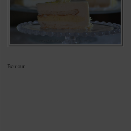
Mignardises
Tartes sucrées
Verrines sucrées
cuisine du monde
Pâtisserie Marocaine
aid
Bonjour
Ramadan
Partenariats
Mentions Légales
Politique de cookies (EU)
Conditions générales