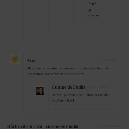
font 3
gr
chacune
Acia
2015-11-01
|
Reply
Oh je te remercie infiniment ma soeur! Ça me serait trés utile!
Bon courage et vivement tes belles recettes!
Cuisine de Fadila
2015-11-01
|
Reply
De rien , je connais car j’utilise des feuilles
de gélatine Halal
Bûche citron coco - cuisine de Fadila
2015-12-18
|
Reply