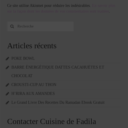
Ce site utilise Akismet pour réduire les indésirables.
En savoir plus
sur la façon dont les données de vos commentaires sont traitées
.
Rechercher
:
Articles récents
POKE BOWL
BARRE ÉNERGÉTIQUE DATTES CACAHUÈTES ET
CHOCOLAT
CROUSTI-CUP AU THON
H’RIRA AUX AMANDES
Le Grand Livre Des Recettes Du Ramadan Ebook Gratuit
Contacter Cuisine de Fadila