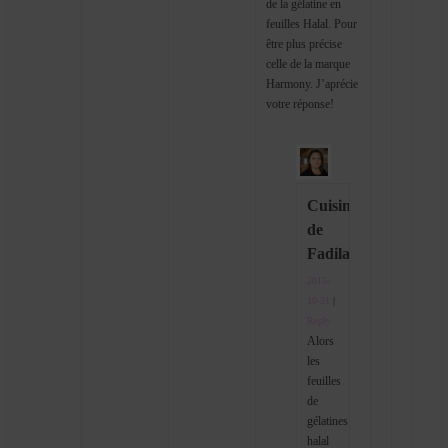
de la gélatine en
feuilles Halal. Pour
être plus précise
celle de la marque
Harmony. J’aprécie
votre réponse!
Cuisine
de
Fadila
2015-
10-31
|
Reply
Alors
les
feuilles
de
gélatines
halal