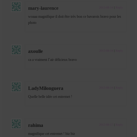
mary-laurence
2013-08-14
|
Reply
woaaa magnifique il doit être très bon ce bavarois bravo pour les
photo
axoulle
2013-08-14
|
Reply
ca a vraiment l’air délicieux bravo
LadyMilonguera
2013-08-14
|
Reply
Quelle belle idée cet entremet !
rahima
2013-08-17
|
Reply
magnifique cet entremet ! biz biz