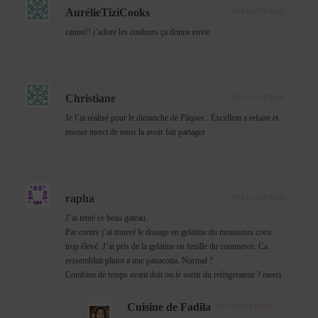
AurélieTiziCooks
2014-01-03
|
Reply
canon!! j’adore les couleurs ça donne envie
Christiane
2014-04-21
|
Reply
Je l’ai réalisé pour le dimanche de Pâques . Excellent a refaire et
encore merci de nous la avoir fait partager
rapha
2014-11-26
|
Reply
J’ai tenté ce beau gateau.
Par contre j’ai trouvé le dosage en gelatine du mousseux coco
trop élevé. J’ai pris de la gelatine en feuille du commerce. Ca
ressemblait plutot a une panacotta. Normal ?
Combien de temps avant doit on le sortir du refrigerateur ? merci
Cuisine de Fadila
2014-11-26
|
Reply