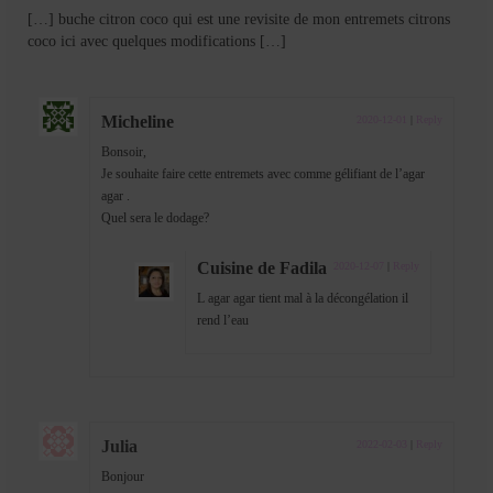
[…] buche citron coco qui est une revisite de mon entremets citrons
coco ici avec quelques modifications […]
Micheline
2020-12-01
|
Reply
Bonsoir,
Je souhaite faire cette entremets avec comme gélifiant de l’agar
agar .
Quel sera le dodage?
Cuisine de Fadila
2020-12-07
|
Reply
L agar agar tient mal à la décongélation il
rend l’eau
Julia
2022-02-03
|
Reply
Bonjour