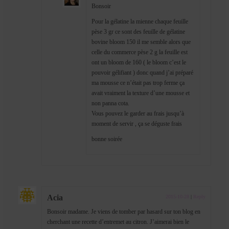
Bonsoir
Pour la gélatine la mienne chaque feuille
pèse 3 gr ce sont des feuille de gélatine
bovine bloom 150 il me semble alors que
celle du commerce pèse 2 g la feuille est
ont un bloom de 160 ( le bloom c’est le
pouvoir gélifiant ) donc quand j’ai préparé
ma mousse ce n’était pas trop ferme ça
avait vraiment la texture d’une mousse et
non panna cota.
Vous pouvez le garder au frais jusqu’à
moment de servir , ça se déguste frais
bonne soirée
Acia
2015-10-28
|
Reply
Bonsoir madame. Je viens de tomber par hasard sur ton blog en
cherchant une recette d’entremet au citron. J’aimerai bien le