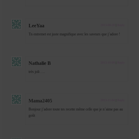
LeeYaa
2013-08-20
|
Reply
Tn entremet est juste magnifique avec les saveurs que j’adore !
Nathalie B
2013-10-09
|
Reply
très joli ….
Mama2405
2013-11-04
|
Reply
Bonjour j’adore toute tes recette même celle que je n’aime pas au
goût