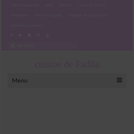
Entrées et apéritifs
plats
desserts
cuisine du monde
Partenariats
Mentions Légales
Politique de cookies (EU)
Conditions générales
Rechercher
:
cuisine de Fadila
Menu
Entrées et apéritifs
Boissons chaudes et froides
salades