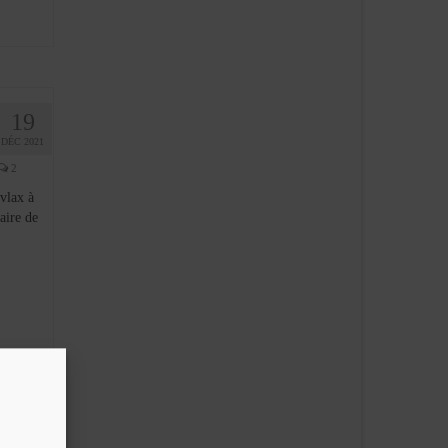
19
DÉC 2021
2
vlax à
haire de