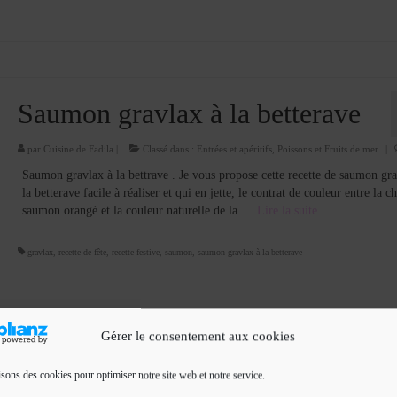
Saumon gravlax à la betterave
par
Cuisine de Fadila
|
Classé dans :
Entrées et apéritifs
,
Poissons et Fruits de mer
|
Saumon gravlax à la bettrave . Je vous propose cette recette de saumon gra
la betterave facile à réaliser et qui en jette, le contrat de couleur entre la c
saumon orangé et la couleur naturelle de la …
Lire la suite­­
gravlax
,
recette de fête
,
recette festive
,
saumon
,
saumon gravlax à la betterave
Gérer le consentement aux cookies
isons des cookies pour optimiser notre site web et notre service.