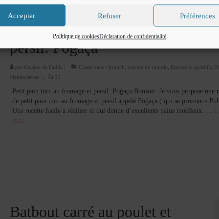
Accepter
Refuser
Préférences
Petit pain turc au fromage et
Politique de cookies
Déclaration de confidentialité
persil: Poğaça
par
Cuisine de Fadila
|
Classé dans :
brunch
,
cuisine du monde
,
Entrées et apéritifs
,
P
viennoiseries
|
11
Petit pain turc au fromage et persil: Poğaça Bonsoir Je vous propose une r
de petit pain turc au fromage et persil appelé Poğaça ( qui se prononce Po
Une recette facile à réaliser et qui donne d’excellents pains moelleux. …
L
suite­­
Batbout carré au poulet et