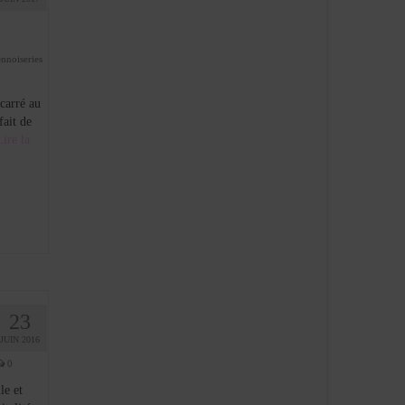
ennoiseries
carré au
fait de
Lire la
23
JUIN 2016
0
le et