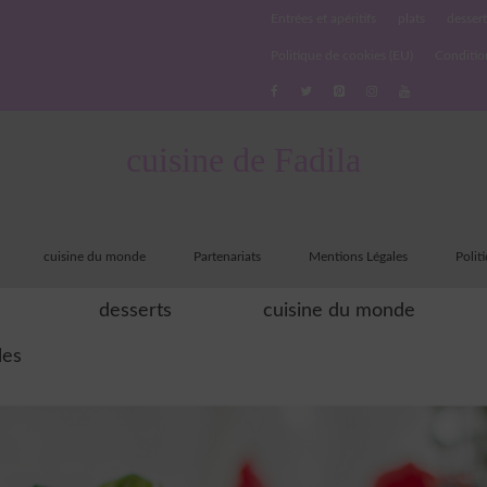
Entrées et apéritifs
plats
dessert
Politique de cookies (EU)
Conditio
cuisine de Fadila
cuisine du monde
Partenariats
Mentions Légales
Polit
desserts
cuisine du monde
les