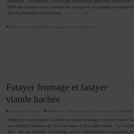
délicieuse. Une omelette cuite à basse température dans mon omnicuiseur vi
6000 qui conserve toute la saveur des asperges et un croquant incomporabl
plus d’information vous pouvez …
Lire la suite­­
apéritif
,
entrée
,
omelette
,
omelette aux asperges des bois
,
Omnicuiseur
Fatayer fromage et fatayer
viande hachée
par
Cuisine de Fadila
|
Classé dans :
cuisine du monde
,
Entrées et apéritifs
,
Ramadan
Bonjour je vous propose la recette de fatayer fromage et fatayer viande ha
une spécialité libanaise qu’on trouve dans d’autre pays voisins . Les fataye
farci soit aux épinards, au fromage ou à la viande hachée et font partie s