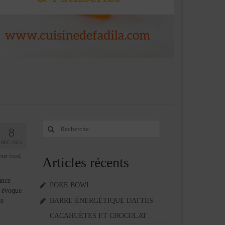
Rechercher
8
:
DÉC 2025
reet food
,
Articles récents
ance
POKE BOWL
a évoque
te
BARRE ÉNERGÉTIQUE DATTES
CACAHUÈTES ET CHOCOLAT