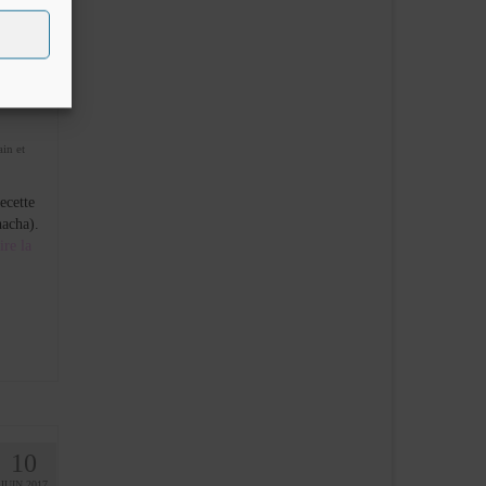
8
NOV 2019
ain et
ecette
hacha).
ire la
10
JUIN 2017