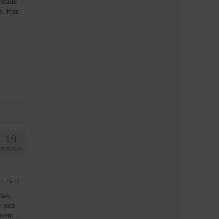
talité
e. Pour
19
JUIN 2016
|
10
chée,
r sont
ouvent …