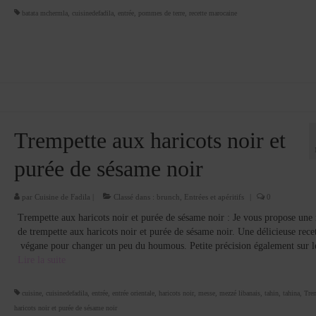
batata mchermla
,
cuisinedefadila
,
entrée
,
pommes de terre
,
recette marocaine
Trempette aux haricots noir et
purée de sésame noir
par
Cuisine de Fadila
|
Classé dans :
brunch
,
Entrées et apéritifs
|
0
Trempette aux haricots noir et purée de sésame noir : Je vous propose une 
de trempette aux haricots noir et purée de sésame noir. Une délicieuse rece
végane pour changer un peu du houmous. Petite précision également sur 
Lire la suite­­
cuisine
,
cuisinedefadila
,
entrée
,
entrée orientale
,
haricots noir
,
messe
,
mezzé libanais
,
tahin
,
tahina
,
Tre
haricots noir et purée de sésame noir