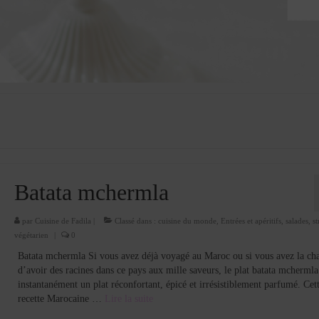
Batata mchermla
par
Cuisine de Fadila
|
Classé dans :
cuisine du monde
,
Entrées et apéritifs
,
salades
,
st
végétarien
|
0
Batata mchermla Si vous avez déjà voyagé au Maroc ou si vous avez la ch
d’avoir des racines dans ce pays aux mille saveurs, le plat batata mcherml
instantanément un plat réconfortant, épicé et irrésistiblement parfumé. Cet
recette Marocaine …
Lire la suite­­