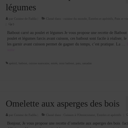
légumes
par
Cuisine de Fadila
|
Classé dans :
cuisine du monde
,
Entrées et apéritifs
,
Pain et vi
|
0
Batbout carré au poulet et légumes Je vous propose une recette de Batbout 
poulet et légumes farcis avant cuisson, ces batbout sont facile à réaliser, le 
les garnir avant cuisson permet de gagner du temps, c’est pratique. La …
suite­­
apéritif
,
batbout
,
cuisine marocaine
,
entrée
,
mini batbout
,
pain
,
ramadan
Omelette aux asperges des bois
par
Cuisine de Fadila
|
Classé dans :
Cuisson à l'Omnicuiseur
,
Entrées et apéritifs
|
Bonjour, Je vous propose une recette d’omelette aux asperges des bois faci