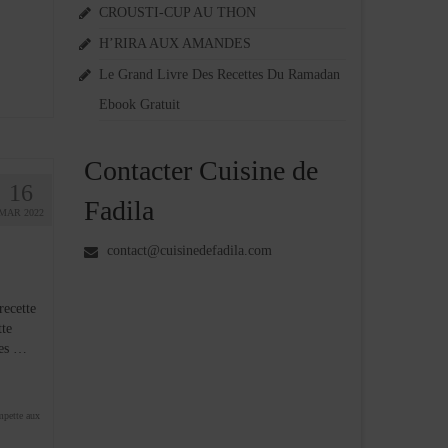
CROUSTI-CUP AU THON
H’RIRA AUX AMANDES
Le Grand Livre Des Recettes Du Ramadan
Ebook Gratuit
Contacter Cuisine de
16
Fadila
MAR 2022
contact@cuisinedefadila.com
recette
tte
les …
mpette aux