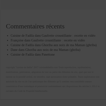
Commentaires récents
Cuisine de Fadila
dans
Gaufrette croustillante : recette en vidéo
Françoise
dans
Gaufrette croustillante : recette en vidéo
Cuisine de Fadila
dans
Ghoriba aux noix de ma Maman (ghriba)
Dane
dans
Ghoriba aux noix de ma Maman (ghriba)
Cuisine de Fadila
dans
Panettone
copyright "cuisine de fadila" 2017 cuisinedefadila.com Toute reproduction, représentation,
modification, publication, adaptation de tout ou partie des éléments du site, quel que soit le
moyen ou le procédé utilisé, est interdite, sauf autorisation écrite préalable. Toute exploitation non
autorisée du site ou de l’un quelconque des éléments qu’il contient sera considérée comme
constitutive d’une contrefaçon et poursuivie conformément aux dispositions des articles L.335-2 et
suivants du Code de Propriété Intellectuelle.