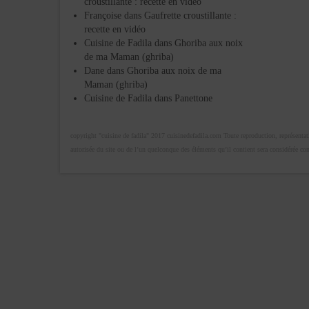
croustillante : recette en vidéo
Françoise
dans
Gaufrette croustillante :
recette en vidéo
Cuisine de Fadila
dans
Ghoriba aux noix
de ma Maman (ghriba)
Dane
dans
Ghoriba aux noix de ma
Maman (ghriba)
Cuisine de Fadila
dans
Panettone
copyright "cuisine de fadila" 2017 cuisinedefadila.com Toute reproduction, représentatio
autorisée du site ou de l’un quelconque des éléments qu’il contient sera considérée c