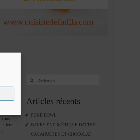
Rechercher
22
:
DÉC 2013
Articles récents
POKE BOWL
e vous
ien leur
BARRE ÉNERGÉTIQUE DATTES
e­­
CACAHUÈTES ET CHOCOLAT