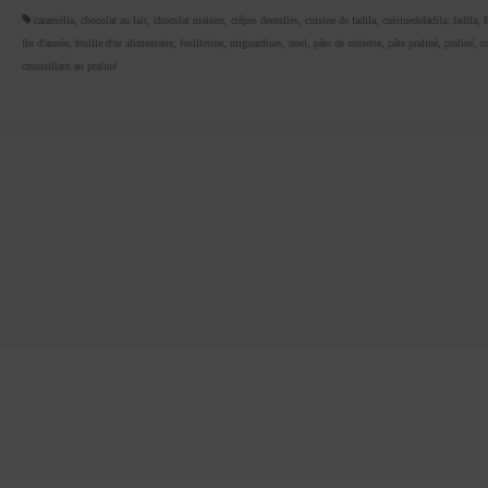
caramélia
,
chocolat au lait
,
chocolat maison
,
crêpes dentelles
,
cuisine de fadila
,
cuisinedefadila
,
fadila
,
f
fin d'année
,
feuille d'or alimentaire
,
feuilletine
,
mignardises
,
noel
,
pâte de noisette
,
pâte praliné
,
praliné
,
r
croustillant au praliné