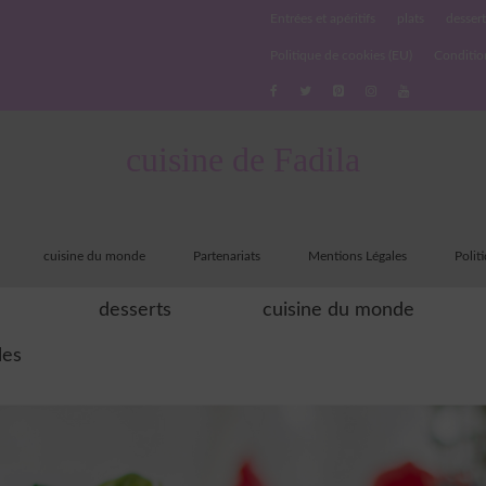
Entrées et apéritifs
plats
dessert
Politique de cookies (EU)
Conditio
cuisine de Fadila
cuisine du monde
Partenariats
Mentions Légales
Polit
desserts
cuisine du monde
les