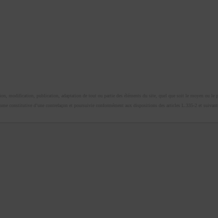
n, modification, publication, adaptation de tout ou partie des éléments du site, quel que soit le moyen ou le proc
omme constitutive d’une contrefaçon et poursuivie conformément aux dispositions des articles L.335-2 et suivants